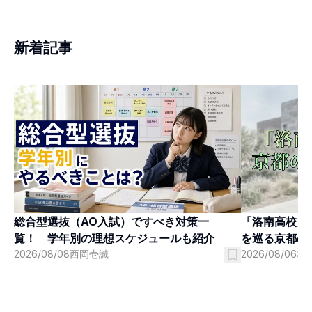
新着記事
「洛南高校」
総合型選抜（AO入試）ですべき対策一
を巡る京都の
覧！ 学年別の理想スケジュールも紹介
2026/08/06
村
2026/08/08
西岡壱誠