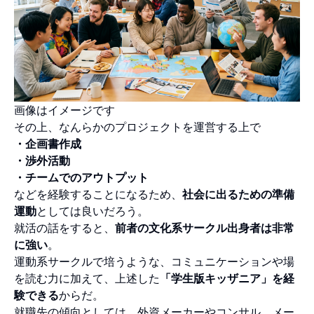
画像はイメージです
その上、なんらかのプロジェクトを運営する上で
・企画書作成
・渉外活動
・チームでのアウトプット
などを経験することになるため、
社会に出るための準備
運動
としては良いだろう。
就活の話をすると、
前者の文化系サークル出身者は非常
に強い
。
運動系サークルで培うような、コミュニケーションや場
を読む力に加えて、上述した
「学生版キッザニア」を経
験できる
からだ。
就職先の傾向としては、外資メーカーやコンサル、メー