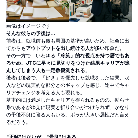
画像はイメージです
そんな彼らの予後は…
前者は、就職前も後も周囲の基準が高いため、社会に出
てからも
アウトプットを出し続ける人が多い
印象だ。
その一方で、いわゆる
「冷笑」的な視点を持つ層でもあ
るため、JTCに早々に見切りをつけた結果キャリアが迷
走してしまう人も一定数観測される
。
後者は後者で、「好き」を優先した就職をした結果、収
入などの現実的な部分とのギャップを感じ、途中でキャ
リアチェンジを考える人も現れる。
基本的には満足したキャリアを得られるものの、拗らせ
系であるがゆえに現実と折り合いがつけられず、かなり
の予後不良に陥る人もいる。ボラが大きい属性だと言え
るだろう。
"正解"はないが、"最良"はある