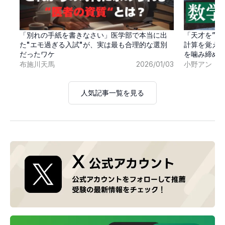
「別れの手紙を書きなさい」医学部で本当に出
「天才を”卒
た"エモ過ぎる入試"が、実は最も合理的な選別
計算を覚え
だったワケ
を噛み締め
布施川天馬
2026/01/03
小野アン
人気記事一覧を見る