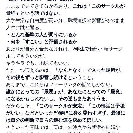
ここまで見てきて分かる通り、
これは「このサークルが
最強」という話ではない
。
大学生活は自由度が高い分、環境選択の影響がそのまま
人生に跳ね返る。
・どんな基準の人が周りにいるか
・何を「すごい」と評価されるか
あたりが自分と合わなければ、2年生で転部・転サーク
ルしても良いのだ。
キラキラでも、地味でもいい。
ただ一つ言えるのは、
「なんとなく」で入った場所が、
その後もずっと影響し続ける
ということ。
あくまで、これらはフィーリングの話でしかない。
誰かにとっての「最悪」が、あなたにとっての「最良」
になるかもしれないし、その逆もまたありうる。
だからこそ
、「このサークルが安定」「この部活は予後
がいい」などといった"傾向"に身を委ねすぎず、最後に
は自分の判断で自らの進む道を決めてほしい
。
そういった意味では、実はこの時点から就活や結婚な