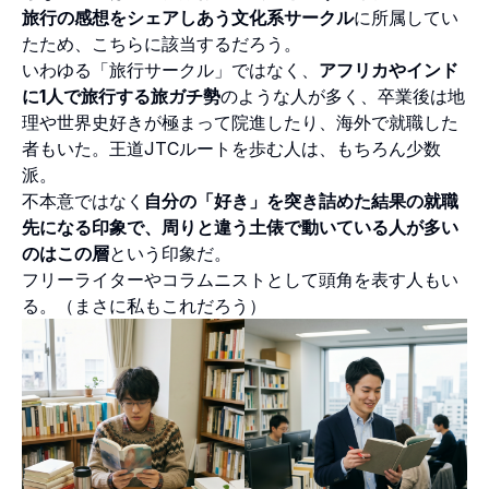
旅行の感想をシェアしあう文化系サークル
に所属してい
たため、こちらに該当するだろう。
いわゆる「旅行サークル」ではなく、
アフリカやインド
に1人で旅行する旅ガチ勢
のような人が多く、卒業後は地
理や世界史好きが極まって院進したり、海外で就職した
者もいた。王道JTCルートを歩む人は、もちろん少数
派。
不本意ではなく
自分の「好き」を突き詰めた結果の就職
先になる印象で、周りと違う土俵で動いている人が多い
のはこの層
という印象だ。
フリーライターやコラムニストとして頭角を表す人もい
る。（まさに私もこれだろう）