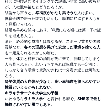
社会に飛び込むタイミングでの評価が非常に高い彼らだ
が、入社数年後だとどうだろうか。
結論から言うと、
幸福度がかなり高そうな
人は多い。
体育会的で培った能力を活かし、順調に昇進する人も良
く見受けられる。
結婚も早めな傾向にあり、30歳になる頃には第一子の誕
生を迎える人も。
また、経済的な成功とは異なるが、スポーツ業界や国際
貢献など、
各々の理想を掲げて安定した環境を捨てる人
も一定見られるのがこの層だ。
一部、体力と精神力の消耗が先に来て、疲弊してしまう
人も見られるが、若いうちであれば転職でも一定強く、
しっかり合う環境で就業できれば十分巻き返しは可能だ
ろう。
冷笑体質の人自体が少なく、高い幸福度を得られやすい
性質といえるかもしれない。
キラキラサークル大学生の予後
いわゆる
キラキラ大学生
と言われる層で、
SNS等で最も
揶揄されやすい層
でもある。