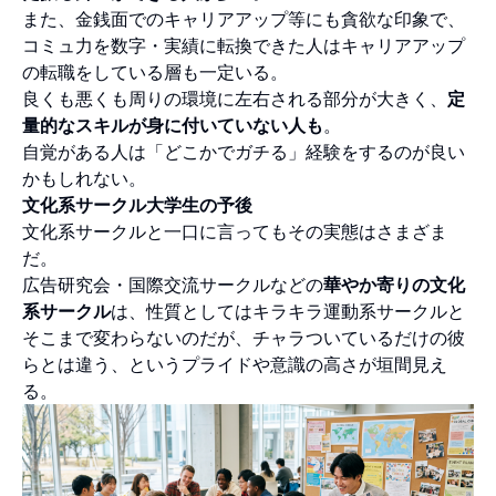
また、金銭面でのキャリアアップ等にも貪欲な印象で、
コミュ力を数字・実績に転換できた人はキャリアアップ
の転職をしている層も一定いる。
良くも悪くも周りの環境に左右される部分が大きく、
定
量的なスキルが身に付いていない人も
。
自覚がある人は「どこかでガチる」経験をするのが良い
かもしれない。
文化系サークル大学生の予後
文化系サークルと一口に言ってもその実態はさまざま
だ。
広告研究会・国際交流サークルなどの
華やか寄りの文化
系サークル
は、性質としてはキラキラ運動系サークルと
そこまで変わらないのだが、チャラついているだけの彼
らとは違う、というプライドや意識の高さが垣間見え
る。