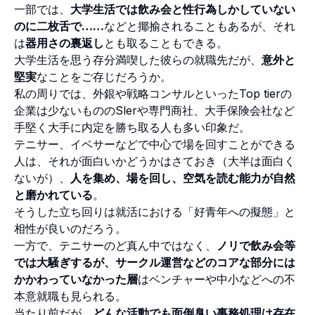
一部では、
大学生活では飲み会と性行為しかしていない
のに二枚舌で……
などと揶揄されることもあるが、それ
は
器用さの裏返し
とも取ることもできる。
大学生活を思う存分満喫した彼らの就職先だが、
意外と
堅実
なことをご存じだろうか。
私の周りでは、外銀や戦略コンサルといったTop tierの
企業は少ないもののSlerや専門商社、大手保険会社など
手堅く大手に内定を勝ち取る人も多い印象だ。
テニサー、イベサーなどで中心で場を回すことができる
人は、それが面白いかどうかはさておき（大半は面白く
ないが）、
人を集め、場を回し、空気を読む能力が自然
と磨かれている
。
そうした立ち回りは就活における「好青年への擬態」と
相性が良いのだろう。
一方で、テニサーのど真ん中ではなく、
ノリで飲み会等
では大騒ぎするが、サークル運営などのコアな部分には
かかわっていなかった層
はベンチャーや中小などへの不
本意就職も見られる。
当たり前だが、
どんな活動でも面倒臭い事務処理は存在