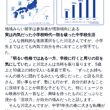
地域みらい留学は参加者が増加傾向にある
実は内気だった小学校時代—殻を破った中学校生活
こんな挑戦的な進路選択をした川北さんですが、小学
生まではとても内気で自分を外に出すことが苦手でし
た。
「明るい性格ではある一方、学校に行くと周りの目を
気にしていた」
と川北さんは当時を振り返ります。5歳
上と10歳上の姉が2人いる家庭で育ち、「ずっとお姉ち
ゃんの後ろに隠れてるみたいな感じだった」と語る川北
さん。習い事もせず、塾にも行かず、自分の好きなこと
に没頭することが得意な子どもでした。特にミュージカ
ル映画や百人一首など、興味を持ったものにどっぷりと
浸かる「没頭力」が自分の強みだったと話します。
そんな川北さんですが、中学1年生の春に大きな転機が