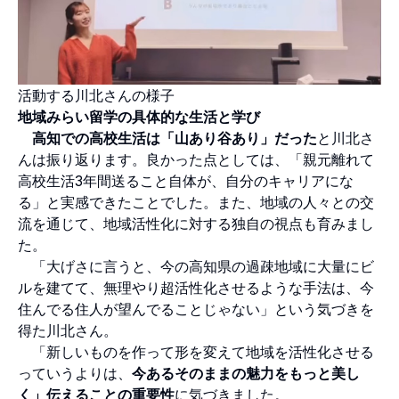
活動する川北さんの様子
地域みらい留学の具体的な生活と学び
高知での高校生活は「山あり谷あり」だった
と川北さ
んは振り返ります。良かった点としては、「親元離れて
高校生活3年間送ること自体が、自分のキャリアにな
る」と実感できたことでした。また、地域の人々との交
流を通じて、地域活性化に対する独自の視点も育みまし
た。
「大げさに言うと、今の高知県の過疎地域に大量にビ
ルを建てて、無理やり超活性化させるような手法は、今
住んでる住人が望んでることじゃない」という気づきを
得た川北さん。
「新しいものを作って形を変えて地域を活性化させる
っていうよりは、
今あるそのままの魅力をもっと美し
く」伝えることの重要性
に気づきました。