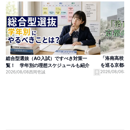
「洛南高校」
総合型選抜（AO入試）ですべき対策一
を巡る京都の
覧！ 学年別の理想スケジュールも紹介
2026/08/06
村
2026/08/08
西岡壱誠