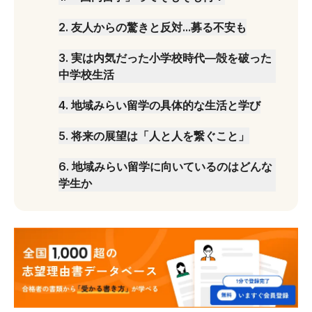
2
.
友人からの驚きと反対...募る不安も
3
.
実は内気だった小学校時代—殻を破った
中学校生活
4
.
地域みらい留学の具体的な生活と学び
5
.
将来の展望は「人と人を繋ぐこと」
6
.
地域みらい留学に向いているのはどんな
学生か