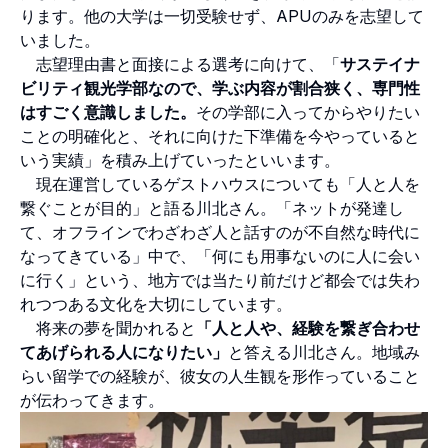
ります。他の大学は一切受験せず、APUのみを志望して
いました。
志望理由書と面接による選考に向けて、「
サステイナ
ビリティ観光学部なので、学ぶ内容が割合狭く、専門性
はすごく意識しました。
その学部に入ってからやりたい
ことの明確化と、それに向けた下準備を今やっていると
いう実績」を積み上げていったといいます。
現在運営しているゲストハウスについても「人と人を
繋ぐことが目的」と語る川北さん。「ネットが発達し
て、オフラインでわざわざ人と話すのが不自然な時代に
なってきている」中で、「何にも用事ないのに人に会い
に行く」という、地方では当たり前だけど都会では失わ
れつつある文化を大切にしています。
将来の夢を聞かれると
「人と人や、経験を繋ぎ合わせ
てあげられる人になりたい」
と答える川北さん。地域み
らい留学での経験が、彼女の人生観を形作っていること
が伝わってきます。