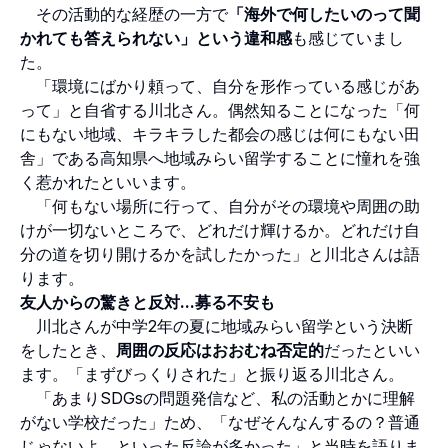
その活動的な経歴の一方で
「海外で何したいのって聞
かれても答えられない」という違和感
も感じていまし
た。
「環境にばかり頼って、自分を形作っている感じがあ
って」と自省する川北さん。偶然知ることになった「何
にもない地域、キラキラした都会の感じは何にもない田
舎」である高知県へ地域みらい留学することに憧れを強
く惹かれたといいます。
「何もない場所に行って、自分がその環境や周囲の助
けが一切ないところで、どれだけ輝けるか。どれだけ自
分の道を切り開けるかを試したかった」と川北さんは語
ります。
友人からの驚きと反対...募る不安も
川北さんが中学2年の夏に地域みらい留学という決断
をしたとき、
周囲の反応はおおむね否定的
だったといい
ます。「まずびっくりされた」と振り返る川北さん。
「あまりSDGsの問題発信など、私の活動とかに理解
がない学校だった」ため、「なぜそんなんするの？普通
じゃないよ、といった反論が多かった」と当時を語りま