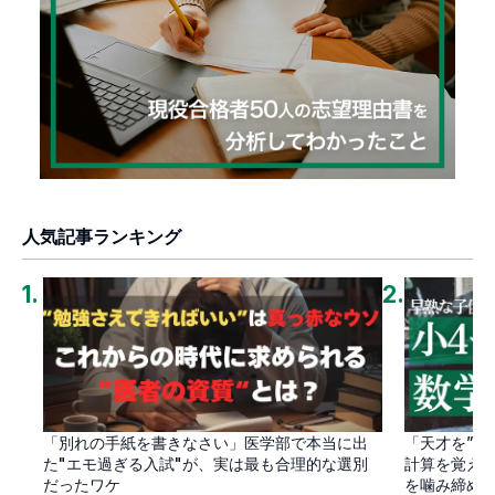
人気記事ランキング
1
.
2
.
「別れの手紙を書きなさい」医学部で本当に出
「天才を”卒
た"エモ過ぎる入試"が、実は最も合理的な選別
計算を覚え
だったワケ
を噛み締め