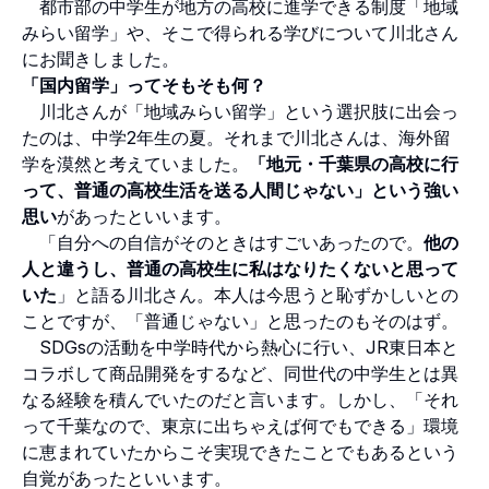
都市部の中学生が地方の高校に進学できる制度「地域
みらい留学」や、そこで得られる学びについて川北さん
にお聞きしました。
「国内留学」ってそもそも何？
川北さんが「地域みらい留学」という選択肢に出会っ
たのは、中学2年生の夏。それまで川北さんは、海外留
学を漠然と考えていました。
「地元・千葉県の高校に行
って、普通の高校生活を送る人間じゃない」という強い
思い
があったといいます。
「自分への自信がそのときはすごいあったので。
他の
人と違うし、普通の高校生に私はなりたくないと思って
いた
」と語る川北さん。本人は今思うと恥ずかしいとの
ことですが、「普通じゃない」と思ったのもそのはず。
SDGsの活動を中学時代から熱心に行い、JR東日本と
コラボして商品開発をするなど、同世代の中学生とは異
なる経験を積んでいたのだと言います。しかし、「それ
って千葉なので、東京に出ちゃえば何でもできる」環境
に恵まれていたからこそ実現できたことでもあるという
自覚があったといいます。