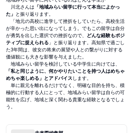
川北さんは
「地域みらい留学に行って本当によかっ
た」
と振り返ります。
「地元の高校に進学して挫折をしていたら、高校生活
が辛かった思い出になってしまう。でもこの留学は自分
が勇気を出した選択での挫折なので、
どんな経験もポジ
ティブに捉えられる
」と振り返ります。高知県で過ごし
た3年間は、彼女の将来の展望や人との繋がりに対する
価値観にも大きな影響を与えました。
地域みらい留学を検討している中学生に向けては、
「私と同じように、何かやりたいことを持つ人はめちゃ
めちゃ楽しめる」とアドバイス
します。
単に親元を離れるだけでなく、明確な目的を持ち、積
極的に行動する人にとって、地域みらい留学は自らの可
能性を広げ、地域と深く関わる貴重な経験となるでしょ
う。
未来図編集部