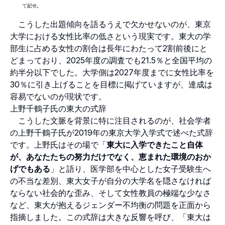
こうした出題傾向を語るうえで欠かせないのが、東京
大学における女性比率の低さという現実です。東大の学
部生に占める女性の割合は長年にわたって2割前後にと
どまっており、2025年度の調査でも21.5％と全国平均の
約半分以下でした。大学側は2027年度までに女性比率を
30％に引き上げることを目標に掲げていますが、達成は
容易でないのが現状です。
上野千鶴子氏の東大の式辞
こうした文脈を背景に特に注目されるのが、社会学者
の上野千鶴子氏が2019年の東京大学入学式で述べた式辞
です。上野氏はその場で「
東大に入学できたこと自体
が、あなたたちの努力だけでなく、恵まれた環境のおか
げでもある
」と語り、医学部を中心とした女子受験生へ
の不当な差別、東大女子が自分の大学名を隠さなければ
ならない社会的な歪み、そして女性教員の極端な少なさ
など、東大が抱えるジェンダー不均衡の問題を正面から
指摘しました。この式辞は大きな反響を呼び、「東大は