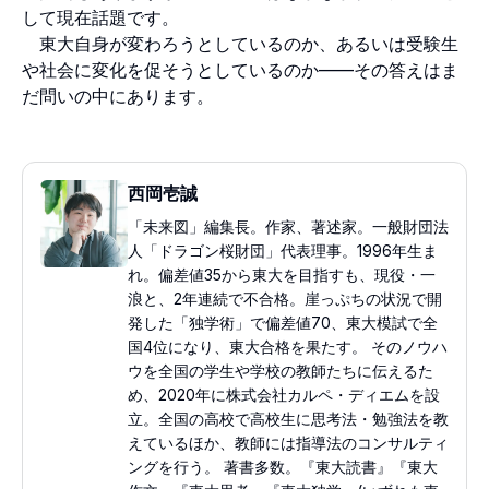
して現在話題です。
東大自身が変わろうとしているのか、あるいは受験生
や社会に変化を促そうとしているのか——その答えはま
だ問いの中にあります。
西岡壱誠
「未来図」編集長。作家、著述家。一般財団法
人「ドラゴン桜財団」代表理事。1996年生ま
れ。偏差値35から東大を目指すも、現役・一
浪と、2年連続で不合格。崖っぷちの状況で開
発した「独学術」で偏差値70、東大模試で全
国4位になり、東大合格を果たす。 そのノウハ
ウを全国の学生や学校の教師たちに伝えるた
め、2020年に株式会社カルペ・ディエムを設
立。全国の高校で高校生に思考法・勉強法を教
えているほか、教師には指導法のコンサルティ
ングを行う。 著書多数。『東大読書』『東大