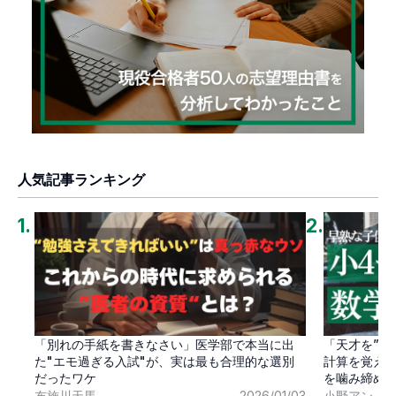
人気記事ランキング
1
.
2
.
「別れの手紙を書きなさい」医学部で本当に出
「天才を”卒
た"エモ過ぎる入試"が、実は最も合理的な選別
計算を覚え
だったワケ
を噛み締め
布施川天馬
2026/01/03
小野アン