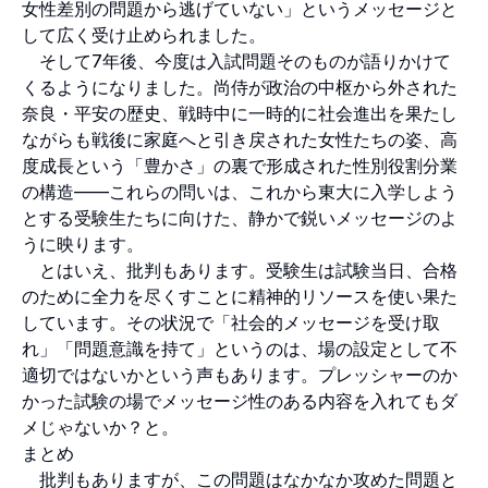
女性差別の問題から逃げていない」というメッセージと
して広く受け止められました。
そして7年後、今度は入試問題そのものが語りかけて
くるようになりました。尚侍が政治の中枢から外された
奈良・平安の歴史、戦時中に一時的に社会進出を果たし
ながらも戦後に家庭へと引き戻された女性たちの姿、高
度成長という「豊かさ」の裏で形成された性別役割分業
の構造——これらの問いは、これから東大に入学しよう
とする受験生たちに向けた、静かで鋭いメッセージのよ
うに映ります。
とはいえ、批判もあります。受験生は試験当日、合格
のために全力を尽くすことに精神的リソースを使い果た
しています。その状況で「社会的メッセージを受け取
れ」「問題意識を持て」というのは、場の設定として不
適切ではないかという声もあります。プレッシャーのか
かった試験の場でメッセージ性のある内容を入れてもダ
メじゃないか？と。
まとめ
批判もありますが、この問題はなかなか攻めた問題と