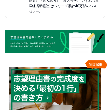
作文』『東大思考』『東大独学』(いずれも東
洋経済新報社)はシリーズ累計40万部のベスト
セラー。