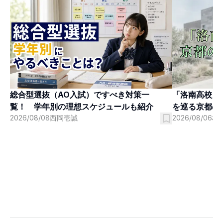
「洛南高校」
総合型選抜（AO入試）ですべき対策一
を巡る京都の
覧！ 学年別の理想スケジュールも紹介
2026/08/06
村
2026/08/08
西岡壱誠