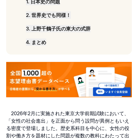
1
.
日本史の問題
2
.
世界史でも同様！
3
.
上野千鶴子氏の東大の式辞
4
.
まとめ
2026年2月に実施された東京大学前期試験において、
「女性の社会進出」を正面から問う設問が異例ともいえ
る密度で登場しました。歴史系科目を中心に、女性の役
割や働き方を題材にした問題が複数の教科にわたって出