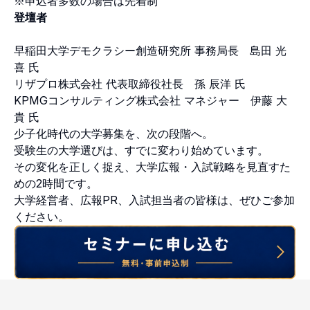
※申込者多数の場合は先着制
登壇者
早稲田大学デモクラシー創造研究所 事務局長 島田 光
喜 氏
リザプロ株式会社 代表取締役社長 孫 辰洋 氏
KPMGコンサルティング株式会社 マネジャー 伊藤 大
貴 氏
少子化時代の大学募集を、次の段階へ。
受験生の大学選びは、すでに変わり始めています。
その変化を正しく捉え、大学広報・入試戦略を見直すた
めの2時間です。
大学経営者、広報PR、入試担当者の皆様は、ぜひご参加
ください。