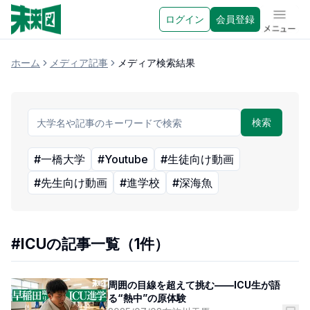
ログイン
会員登録
メニュ
ホーム
メディア記事
メディア検索結果
検索
#
一橋大学
#
Youtube
#
生徒向け動画
#
先生向け動画
#
進学校
#
深海魚
#ICUの記事一覧（1件）
周囲の目線を超えて挑む——ICU生が語
る“熱中”の原体験