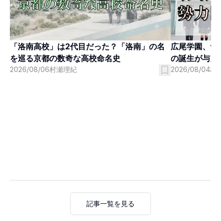
「洛南高校」は2代目だった？「洛南」の名
広尾学園、つ
を巡る京都の数奇な高校命名史
の誕生が与え
2026/08/06
村瀬理紀
2026/08/04
村
記事一覧を見る