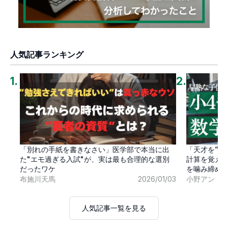
人気記事ランキング
1
.
2
.
「別れの手紙を書きなさい」医学部で本当に出
「天才を”卒
た"エモ過ぎる入試"が、実は最も合理的な選別
計算を覚え
だったワケ
を噛み締め
布施川天馬
2026/01/03
小野アン
人気記事一覧を見る