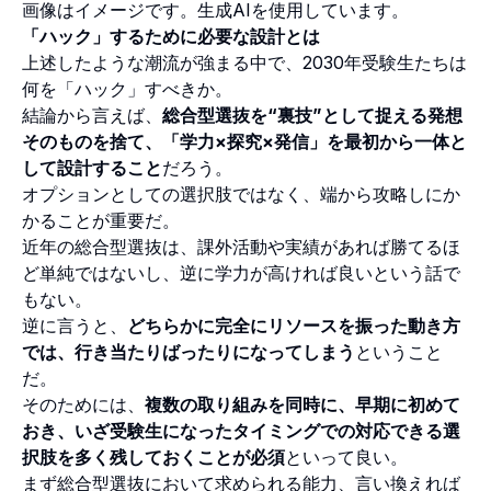
画像はイメージです。生成AIを使用しています。
「ハック」するために必要な設計とは
上述したような潮流が強まる中で、2030年受験生たちは
何を「ハック」すべきか。
結論から言えば、
総合型選抜を“裏技”として捉える発想
そのものを捨て、「学力×探究×発信」を最初から一体と
して設計すること
だろう。
オプションとしての選択肢ではなく、端から攻略しにか
かることが重要だ。
近年の総合型選抜は、課外活動や実績があれば勝てるほ
ど単純ではないし、逆に学力が高ければ良いという話で
もない。
逆に言うと、
どちらかに完全にリソースを振った動き方
では、行き当たりばったりになってしまう
ということ
だ。
そのためには、
複数の取り組みを同時に、早期に初めて
おき、いざ受験生になったタイミングでの対応できる選
択肢を多く残しておくことが必須
といって良い。
まず総合型選抜において求められる能力、言い換えれば