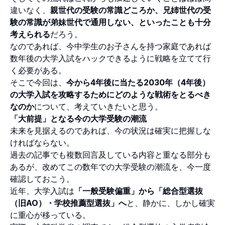
違いなく、
親世代の受験の常識どころか、兄姉世代の受
験の常識が弟妹世代で通用しない、といったことも十分
考えられる
だろう。
なのであれば、今中学生のお子さんを持つ家庭であれば
数年後の大学入試をハックできるように戦略を立てて行
く必要がある。
そこで今回は、
今から4年後に当たる2030年（4年後）
の大学入試を攻略するためにどのような戦術をとるべき
なのか
について、考えていきたいと思う。
「大前提」となる今の大学受験の潮流
未来を見据えるのであれば、今の状況は確実に把握しな
ければならない。
過去の記事でも複数回言及している内容と重なる部分も
あるが、改めてこの数年での大学受験の潮流を、今一度
確認しておこう。
近年、大学入試は
「一般受験偏重」から「総合型選抜
（旧AO）・学校推薦型選抜」へ
と、静かに、しかし確実
に重心が移っている。