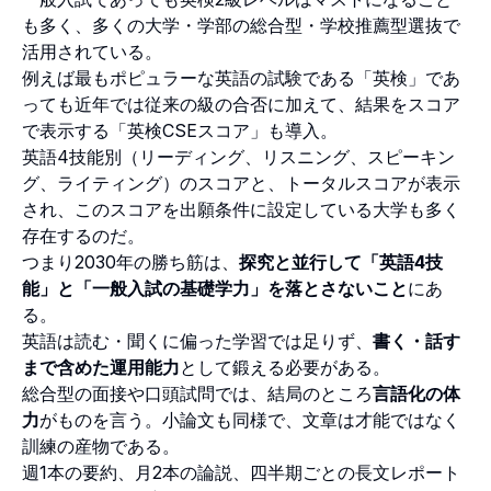
も多く、多くの大学・学部の総合型・学校推薦型選抜で
活用されている。
例えば最もポピュラーな英語の試験である「英検」であ
っても近年では従来の級の合否に加えて、結果をスコア
で表示する「英検CSEスコア」も導入。
英語4技能別（リーディング、リスニング、スピーキン
グ、ライティング）のスコアと、トータルスコアが表示
され、このスコアを出願条件に設定している大学も多く
存在するのだ。
つまり2030年の勝ち筋は、
探究と並行して「英語4技
能」と「一般入試の基礎学力」を落とさないこと
にあ
る。
英語は読む・聞くに偏った学習では足りず、
書く・話す
まで含めた運用能力
として鍛える必要がある。
総合型の面接や口頭試問では、結局のところ
言語化の体
力
がものを言う。小論文も同様で、文章は才能ではなく
訓練の産物である。
週1本の要約、月2本の論説、四半期ごとの長文レポート