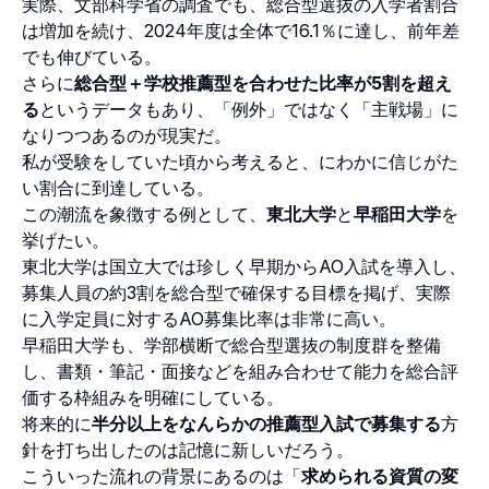
実際、文部科学省の調査でも、総合型選抜の入学者割合
は増加を続け、2024年度は全体で16.1％に達し、前年差
でも伸びている。
さらに
総合型＋学校推薦型を合わせた比率が5割を超え
る
というデータもあり、「例外」ではなく「主戦場」に
なりつつあるのが現実だ。
私が受験をしていた頃から考えると、にわかに信じがた
い割合に到達している。
この潮流を象徴する例として、
東北大学
と
早稲田大学
を
挙げたい。
東北大学は国立大では珍しく早期からAO入試を導入し、
募集人員の約3割を総合型で確保する目標を掲げ、実際
に入学定員に対するAO募集比率は非常に高い。
早稲田大学も、学部横断で総合型選抜の制度群を整備
し、書類・筆記・面接などを組み合わせて能力を総合評
価する枠組みを明確にしている。
将来的に
半分以上をなんらかの推薦型入試で募集する
方
針を打ち出したのは記憶に新しいだろう。
こういった流れの背景にあるのは「
求められる資質の変