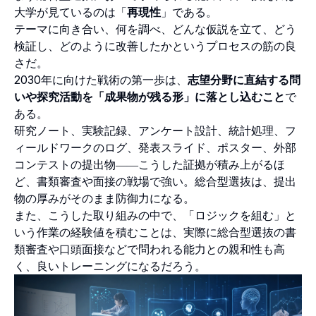
大学が見ているのは「
再現性
」である。
テーマに向き合い、何を調べ、どんな仮説を立て、どう
検証し、どのように改善したかというプロセスの筋の良
さだ。
2030年に向けた戦術の第一歩は、
志望分野に直結する問
いや探究活動を「成果物が残る形」に落とし込むこと
で
ある。
研究ノート、実験記録、アンケート設計、統計処理、フ
ィールドワークのログ、発表スライド、ポスター、外部
コンテストの提出物――こうした証拠が積み上がるほ
ど、書類審査や面接の戦場で強い。総合型選抜は、提出
物の厚みがそのまま防御力になる。
また、こうした取り組みの中で、「ロジックを組む」と
いう作業の経験値を積むことは、実際に総合型選抜の書
類審査や口頭面接などで問われる能力との親和性も高
く、良いトレーニングになるだろう。