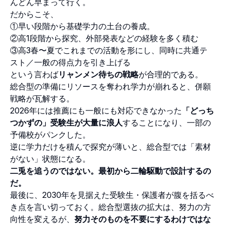
んどん早まって行く。
だからこそ、
①早い段階から基礎学力の土台の養成。
②高1段階から探究、外部発表などの経験を多く積む
③高3春〜夏でこれまでの活動を形にし、同時に共通テ
スト／一般の得点力を引き上げる
という言わば
リャンメン待ちの戦略
が合理的である。
総合型の準備にリソースを奪われ学力が崩れると、併願
戦略が瓦解する。
2026年には推薦にも一般にも対応できなかった
「どっち
つかずの」受験生が大量に浪人
することになり、一部の
予備校がパンクした。
逆に学力だけを積んで探究が薄いと、総合型では「素材
がない」状態になる。
二兎を追うのではない。最初から二輪駆動で設計するの
だ。
最後に、2030年を見据えた受験生・保護者が腹を括るべ
き点を言い切っておく。総合型選抜の拡大は、努力の方
向性を変えるが、
努力そのものを不要にするわけではな