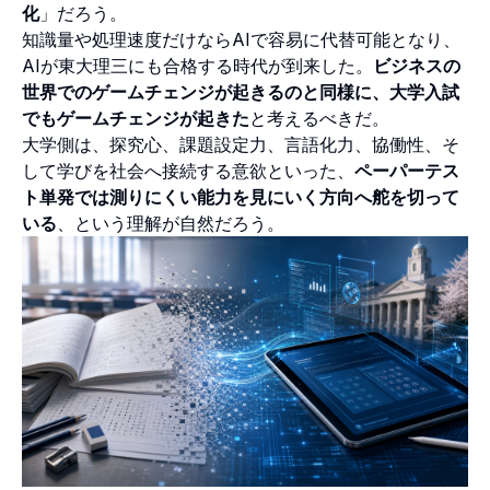
化
」だろう。
知識量や処理速度だけならAIで容易に代替可能となり、
AIが東大理三にも合格する時代が到来した。
ビジネスの
世界でのゲームチェンジが起きるのと同様に、大学入試
でもゲームチェンジが起きた
と考えるべきだ。
大学側は、探究心、課題設定力、言語化力、協働性、そ
して学びを社会へ接続する意欲といった、
ペーパーテス
ト単発では測りにくい能力を見にいく方向へ舵を切って
いる
、という理解が自然だろう。