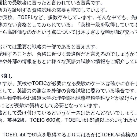
接で受験者に言ったと言われている言葉です。
力を証明する資格試験の需要も増加しています。
や英検、TOEFLなど、多数存在しています。そんな中でも、先
味のない資格としてみられている」「英検一級を取得していて
たら高評価なのかという点についてはさまざまな噂が飛び交っ
おいては重要な戦略の一部であると言えます。
験することが、合格に近づく最適解だと言えるのでしょうか
生や外部の情報をもとに様々な英語力試験の情報をご紹介して
パ良し
すが、英検やTOEICが必要になる受験のケースは確かに存在
として、英語力の測定を外部の資格試験に委ねている場合です
生物学科や北海道大学の理学部地球惑星科学科などが挙げら
ることが受験の資格として必要となっています。
として受け付けているというケースはほとんどないでしょう
級、TOEIC 600点、TOEFL ibt 61点以上のいずれか
FL ibt で61点を取得するよりもはるかにTOEICや英検の