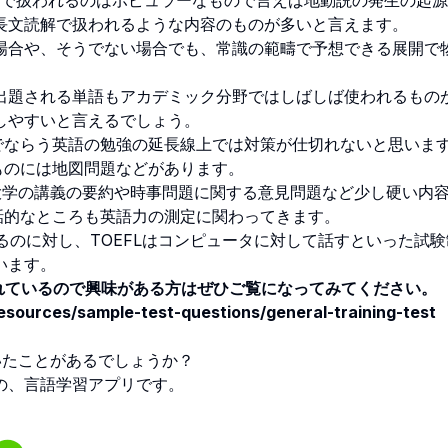
teningなどで扱われるのはポピュラーなもので言えば地動説の発生の起
長文読解で扱われるような内容のものが多いと言えます。
合や、そうでない場合でも、常識の範疇で予想できる展開で
題される単語もアカデミック分野ではしばしば使われるもの
しやすいと言えるでしょう。
でならう英語の勉強の延長線上では対策が仕切れないと思いま
ものには地図問題などがあります。
Lは大学の講義の要約や時事問題に関する意見問題など少し硬い内
会話的なところも英語力の測定に関わってきます。
がやるのに対し、TOEFLはコンピュータに対して話すといった試
います。
されているので興味がある方はぜひご覧になってみてください。
-resources/sample-test-questions/general-training-test
いたことがあるでしょうか？
の、言語学習アプリです。