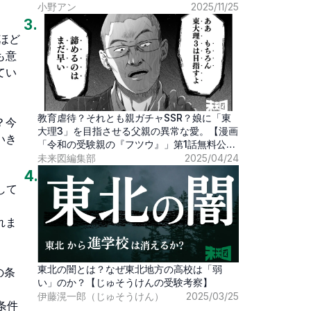
小野アン
2025/11/25
3
.
ほど
も意
てい
教育虐待？それとも親ガチャSSR？娘に「東
？今
大理3」を目指させる父親の異常な愛。【漫画
いき
「令和の受験親の『フツウ』」第1話無料公
開】
未来図編集部
2025/04/24
4
.
して
。
れま
。
東北の闇とは？なぜ東北地方の高校は「弱
の条
い」のか？【じゅそうけんの受験考察】
伊藤滉一郎（じゅそうけん）
2025/03/25
条件