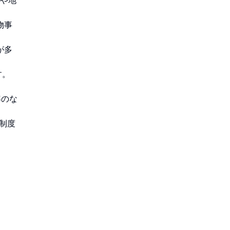
源や地
物事
が多
す。
容のな
験制度