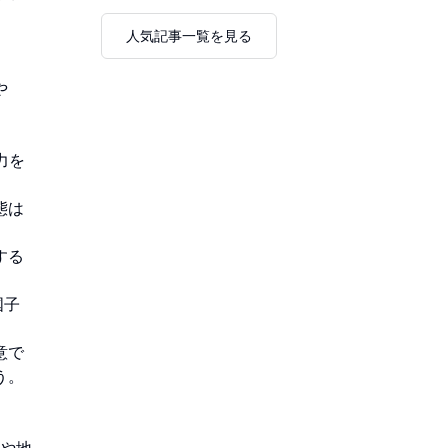
人気記事一覧を見る
、
や
力を
態は
する
国子
意で
う。