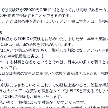
在では受験料が28000円(195ドル)となっており高額である一方
0000円前後で受験することができるのです。
、ただ出願条件を満たせばよい」という観点で言えば、英検
S
観点からTOEICや英検をお勧めいたしましたが、本当の英語
EFLとIELTSの受験をお勧めいたします。
において提出が可能であり、取得して無駄になるといった事
比べるとやや汎用性に劣る。)
ルする材料となるかというとそれは、日本人の多くが苦手と
いるからです。
LTSは実際の実生活に基づいた試験問題が課されるため、帰
う。
試験にふさわしいかをこれまでの経験上述べると、勉強が得
うなカジュアルな英語が得意なタイプはIELTSと言えるでしょ
TOEFLの受験をお勧めいたします。
ク色が強く、勉強によって対策がしやすいからです。