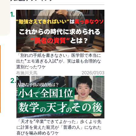
1
.
「別れの手紙を書きなさい」医学部で本当に
出た"エモ過ぎる入試"が、実は最も合理的な
選別だったワケ
布施川天馬
2026/01/03
2
.
「天才を”卒業”できてよかった」歩くより先
に計算を覚えた寵児が「普通の人」になれた
喜びを噛み締めるワケ