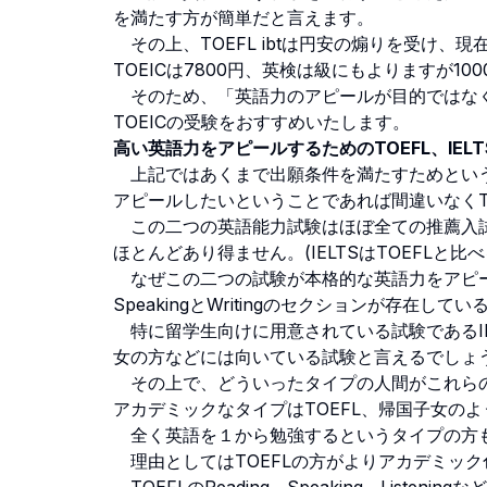
を満たす方が簡単だと言えます。
その上、TOEFL ibtは円安の煽りを受け、現
TOEICは7800円、英検は級にもよりますが1
そのため、「英語力のアピールが目的ではなく
TOEICの受験をおすすめいたします。
高い英語力をアピールするためのTOEFL、IELT
上記ではあくまで出願条件を満たすためという
アピールしたいということであれば間違いなくTO
この二つの英語能力試験はほぼ全ての推薦入試
ほとんどあり得ません。(IELTSはTOEFLと
なぜこの二つの試験が本格的な英語力をアピー
SpeakingとWritingのセクションが存在して
特に留学生向けに用意されている試験であるIE
女の方などには向いている試験と言えるでしょ
その上で、どういったタイプの人間がこれらの
アカデミックなタイプはTOEFL、帰国子女のよ
全く英語を１から勉強するというタイプの方も
理由としてはTOEFLの方がよりアカデミッ