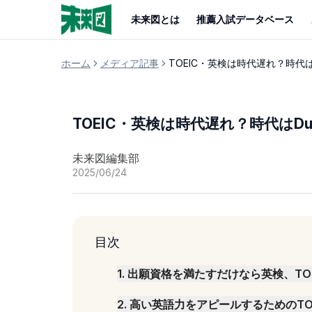
未来図とは
推薦入試データベース
ホーム
メディア記事
TOEIC・英検は時代遅れ？時代はD
TOEIC・英検は時代遅れ？時代はDuo
未来図編集部
2025/06/24
目次
1
.
出願資格を満たすだけなら英検、TO
2
.
高い英語力をアピールするためのTOEF