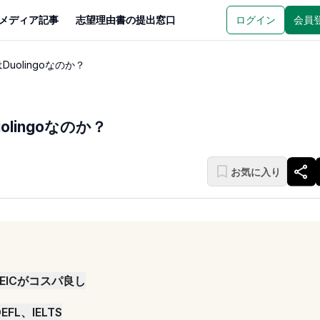
メディア記事
志望理由書の提出窓口
ログイン
会員
uolingoなのか？
lingoなのか？
お気に入り
EICがコスパ良し
L、IELTS