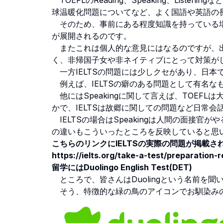
TOEFLのReading、Speaking、Lis
球温暖化問題についてなど、よく国語や英語の
そのため、事前にある程度知識を持っている場
が展開されるのです。
またこれは個人的な意見にはなるのですが、出
く、非帰国子女や非ネイティブにとって対策が
一方IELTSの問題には少しクセがあり、日本
例えば、IELTSの癖のある問題として有名な
他にはSpeakingに関して言えば、TOEF
かで、IELTSは故郷に関しての問題など日常
IELTSの場合はSpeakingは人間の面接官
の違いもこういったところを反映していると思
こちらのリンクにIELTSの実際の問題が掲載
https://ielts.org/take-a-test/preparation
留学にはDuolingo English Test(DET)
ところで、皆さんはDuolingという名前を聞
そう、特徴的な緑の鳥のアイコンでお馴染み