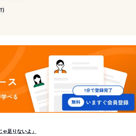
T)
じゃ足りないよ」