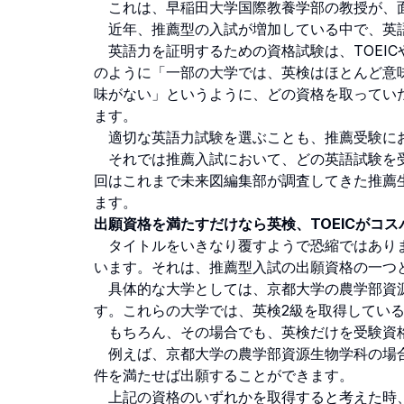
これは、早稲田大学国際教養学部の教授が、面
近年、推薦型の入試が増加している中で、英語
英語力を証明するための資格試験は、TOEIC
のように「一部の大学では、英検はほとんど意
味がない」というように、どの資格を取ってい
ます。
適切な英語力試験を選ぶことも、推薦受験に
それでは推薦入試において、どの英語試験を受
回はこれまで未来図編集部が調査してきた推薦
ます。
出願資格を満たすだけなら英検、TOEICがコス
タイトルをいきなり覆すようで恐縮ではありま
います。それは、推薦型入試の出願資格の一つ
具体的な大学としては、京都大学の農学部資源
す。これらの大学では、英検2級を取得してい
もちろん、その場合でも、英検だけを受験資格
例えば、京都大学の農学部資源生物学科の場合、英検2
件を満たせば出願することができます。
上記の資格のいずれかを取得すると考えた時、TOE