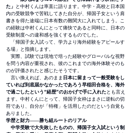
た」
と中村くんは率直に語ります。中学・高校と日本国
内の受験競争で苦戦してきた自分が、帰国子女という肩
書きを得た途端に日本有数の難関大に入れてしまう。こ
の経験は中村くんにとって痛快であると同時に、日本の
受験制度への違和感を強くするものでした。
「帰国子女入試って、学力より海外経験をアピールす
る場」と指摘します。
実際、試験では現地で培った経験やグローバルな視野
を問う内容が重視され、彼のこれまでの海外体験そのも
のが評価されたと感じたそうです。
言い換えれば、あのまま
日本に留まって一般受験をし
ていれば到底届かなかったであろう早稲田合格を、海外
で過ごしたという“経歴”のおかげで手に入れた
とも言え
ます。中村くんにとって、帰国子女枠はまさに逆転の切
符であり、自分が「特権」を活用したのだという自覚も
ありました。
学歴と財力――勝ち組ルートのリアル
中学受験で大失敗したものの、帰国子女入試という制