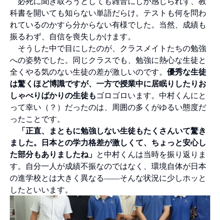
必死に聞き取ろうとしても雑音にしか感じられず、教
科書を開いても知らない単語だらけ。テストも何を問わ
れているのかすら分からない有様でした。当然、成績も
振るわず、自信を喪失しかけます。
そうした中で目にしたのが、クラスメイトたちの勉強
への姿勢でした。同じクラスでも、勉強に熱心な生徒と
全くやる気のない生徒の差が激しいのです。
優秀な生徒
は驚くほど博識ですが、一方で授業中に居眠りしたりお
しゃべりばかりの生徒も
ゴロゴロいます。中村くんにと
って幸い（？）だったのは、周囲の多くがゆるい態度だ
ったことです。
「正直、まともに勉強しない生徒もたくさんいて驚き
ました。日本との学力格差が激しくて、ちょっと安心し
た部分もありましたね」
と中村くんは当時を振り返りま
す。自分一人が成績不振なのではなく、環境自体が日本
の進学校とは大きく異なる――そんな状況に少しホッと
したといいます。