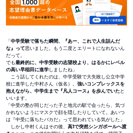
「
中学受験で落ちた瞬間、『あー、これで人生詰んだ
な』って
思いました。もう二度とエリートになれないん
だって。
でも
最終的に、中学受験の志望校より、はるかにレベル
の高い早稲田に進学
しましたね」
こう話してくれたのは、中学受験で大失敗し公立中学
校に進学した中村さん（仮名）。
強いコンプレックスを
抱えながら、中学生まで『凡人コース』を歩んでいた
と
いいます。
「中受の塾が同じだった子と地元の駅で会ったら、気づ
かれないようにマスクで顔を隠したりしていて。あいつ
は『中受に落ちたバカだ』って思われている気がした」
しかし中村くんはその後、
高1で突然シンガポールへ渡