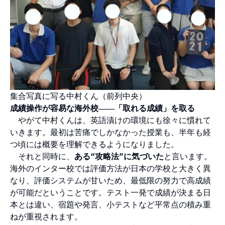
集合写真に写る中村くん（前列中央）
成績操作が容易な海外校――「取れる成績」を取る
やがて中村くんは、英語漬けの環境にも徐々に慣れて
いきます。最初は苦痛でしかなかった授業も、半年も経
つ頃には概要を理解できるようになりました。
それと同時に、
ある“攻略法”に気づいた
と言います。
海外のインター校では評価方法が日本の学校と大きく異
なり、評価システムが甘いため、最低限の努力で高成績
が可能だということです。テスト一発で成績が決まる日
本とは違い、宿題や発言、小テストなど平常点の積み重
ねが重視されます。