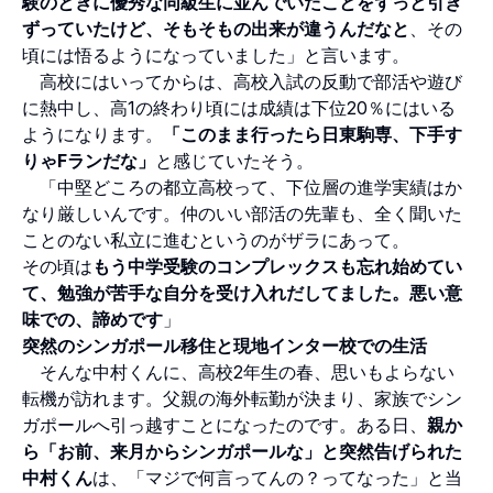
験のときに優秀な同級生に並んでいたことをずっと引き
ずっていたけど、そもそもの出来が違うんだなと
、その
頃には悟るようになっていました」と言います。
高校にはいってからは、高校入試の反動で部活や遊び
に熱中し、高1の終わり頃には成績は下位20％にはいる
ようになります。
「このまま行ったら日東駒専、下手す
りゃFランだな」
と感じていたそう。
「中堅どころの都立高校って、下位層の進学実績はか
なり厳しいんです。仲のいい部活の先輩も、全く聞いた
ことのない私立に進むというのがザラにあって。
その頃は
もう中学受験のコンプレックスも忘れ始めてい
て、勉強が苦手な自分を受け入れだしてました。悪い意
味での、諦めです
」
突然のシンガポール移住と現地インター校での生活
そんな中村くんに、高校2年生の春、思いもよらない
転機が訪れます。父親の海外転勤が決まり、家族でシン
ガポールへ引っ越すことになったのです。ある日、
親か
ら「お前、来月からシンガポールな」と突然告げられた
中村くん
は、「マジで何言ってんの？ってなった」と当