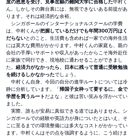
度の恩恵を受け、見事念願の難関大学に合格した
中村く
ん。しかしその舞台裏には、無視できないある前提があ
ります。それは経済的な余裕。
シンガポールのインターナショナルスクールの学費
は、中村くんが
把握しているだけでも年間300万円はく
だらない
とのこと。生活費も含めれば一家での海外生活
には莫大な費用がかかります。中村くんの家庭も、親の
会社の手厚いサポートや収入があったからこそ海外赴任
に家族で同行でき、現地校に通わせることができまし
た。
経済力がなかったら、日本に残って普通に受験勉強
を続けるしかなかった
でしょう。
中村くん自身、今回の自分の進学ルートについては冷
静に分析しています。「
帰国子女枠って要するに、金で
学歴を買うルート
だよな」と彼は苦い笑みを浮かべてい
ました。
実際、誰もが安易に真似できる道ではありません。シ
ンガポールでの経験や英語力が身についたとはいえ、そ
こに至るまでの環境整備には多大なコストがかかってい
ます。中村くんはその点を強調するように、こう続けま