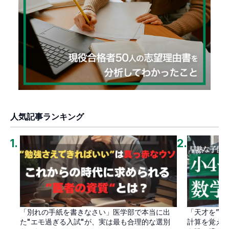
人気記事ランキング
1
.
2
.
「別れの手紙を書きなさい」医学部で本当に出
「天才を”卒
た"エモ過ぎる入試"が、実は最も合理的な選別
計算を覚え