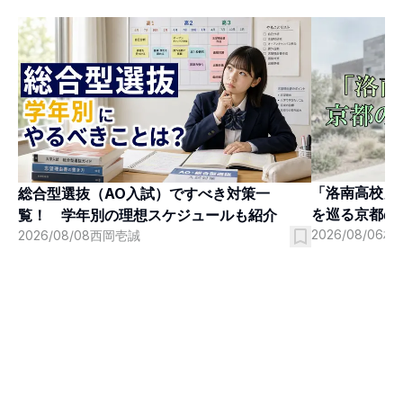
「洛南高校」
総合型選抜（AO入試）ですべき対策一
を巡る京都の
覧！ 学年別の理想スケジュールも紹介
2026/08/06
村
2026/08/08
西岡壱誠