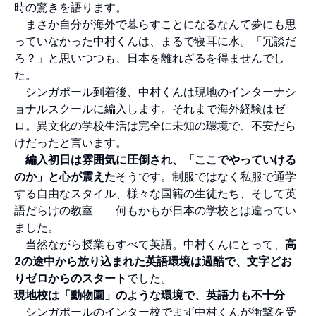
時の驚きを語ります。
まさか自分が海外で暮らすことになるなんて夢にも思
っていなかった中村くんは、まるで寝耳に水。「冗談だ
ろ？」と思いつつも、日本を離れざるを得ませんでし
た。
シンガポール到着後、中村くんは現地のインターナシ
ョナルスクールに編入します。それまで海外経験はゼ
ロ。異文化の学校生活は完全に未知の環境で、不安だら
けだったと言います。
編入初日は雰囲気に圧倒され、「ここでやっていける
のか」と心が震えた
そうです。制服ではなく私服で通学
する自由なスタイル、様々な国籍の生徒たち、そして英
語だらけの教室――何もかもが日本の学校とは違ってい
ました。
当然ながら授業もすべて英語。中村くんにとって、
高
2の途中から放り込まれた英語環境は過酷で、文字どお
りゼロからのスタート
でした。
現地校は「動物園」のような環境で、英語力も不十分
シンガポールのインター校でまず中村くんが衝撃を受