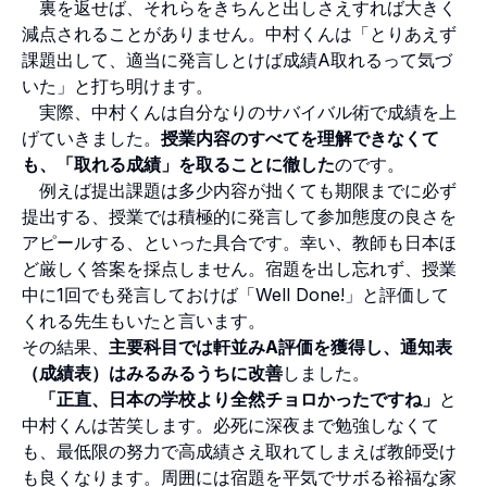
裏を返せば、それらをきちんと出しさえすれば大きく
減点されることがありません。中村くんは「とりあえず
課題出して、適当に発言しとけば成績A取れるって気づ
いた」と打ち明けます。
実際、中村くんは自分なりのサバイバル術で成績を上
げていきました。
授業内容のすべてを理解できなくて
も、「取れる成績」を取ることに徹した
のです。
例えば提出課題は多少内容が拙くても期限までに必ず
提出する、授業では積極的に発言して参加態度の良さを
アピールする、といった具合です。幸い、教師も日本ほ
ど厳しく答案を採点しません。宿題を出し忘れず、授業
中に1回でも発言しておけば「Well Done!」と評価して
くれる先生もいたと言います。
その結果、
主要科目では軒並みA評価を獲得し、通知表
（成績表）はみるみるうちに改善
しました。
「正直、日本の学校より全然チョロかったですね」
と
中村くんは苦笑します。必死に深夜まで勉強しなくて
も、最低限の努力で高成績さえ取れてしまえば教師受け
も良くなります。周囲には宿題を平気でサボる裕福な家