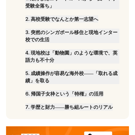
受験全落ち」
2
.
高校受験でなんとか第一志望へ
3
.
突然のシンガポール移住と現地インター
校での生活
4
.
現地校は「動物園」のような環境で、英
語力も不十分
5
.
成績操作が容易な海外校――「取れる成
績」を取る
6
.
帰国子女枠という「特権」の活用
7
.
学歴と財力――勝ち組ルートのリアル