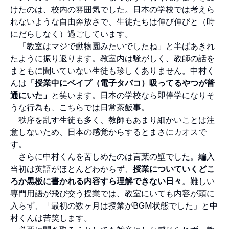
けたのは、校内の雰囲気でした。日本の学校では考えら
れないような自由奔放さで、生徒たちは伸び伸びと（時
にだらしなく）過ごしています。
「教室はマジで動物園みたいでしたね」と半ばあきれ
たように振り返ります。教室内は騒がしく、教師の話を
まともに聞いていない生徒も珍しくありません。中村く
んは
「授業中にベイプ（電子タバコ）吸ってるやつが普
通にいた」
と笑います。日本の学校なら即停学になりそ
うな行為も、こちらでは日常茶飯事。
秩序を乱す生徒も多く、教師もあまり細かいことは注
意しないため、日本の感覚からするとまさにカオスで
す。
さらに中村くんを苦しめたのは言葉の壁でした。編入
当初は英語がほとんどわからず、
授業についていくどこ
ろか黒板に書かれる内容すら理解できない日々
。難しい
専門用語が飛び交う授業では、教室にいても内容が頭に
入らず、「最初の数ヶ月は授業がBGM状態でした」と中
村くんは苦笑します。