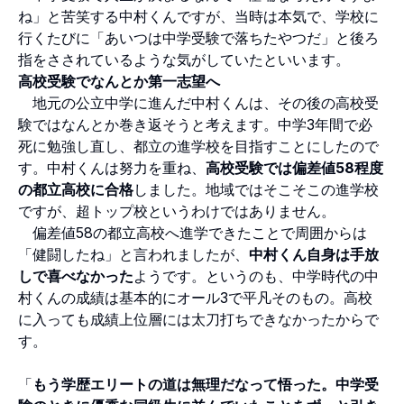
ね」と苦笑する中村くんですが、当時は本気で、学校に
行くたびに「あいつは中学受験で落ちたやつだ」と後ろ
指をさされているような気がしていたといいます。
高校受験でなんとか第一志望へ
地元の公立中学に進んだ中村くんは、その後の高校受
験ではなんとか巻き返そうと考えます。中学3年間で必
死に勉強し直し、都立の進学校を目指すことにしたので
す。中村くんは努力を重ね、
高校受験では偏差値58程度
の都立高校に合格
しました。地域ではそこそこの進学校
ですが、超トップ校というわけではありません。
偏差値58の都立高校へ進学できたことで周囲からは
「健闘したね」と言われましたが、
中村くん自身は手放
しで喜べなかった
ようです。というのも、中学時代の中
村くんの成績は基本的にオール3で平凡そのもの。高校
に入っても成績上位層には太刀打ちできなかったからで
す。
「
もう学歴エリートの道は無理だなって悟った。中学受