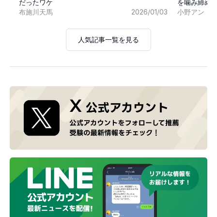
だったワケ
を噛み締め
布施川天馬
2026/01/03
小野アン
人気記事一覧を見る