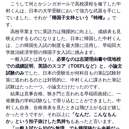
こうして何とかシンガポールで高校課程を修了した中
村くんは、日本の大学受験において強力な武器を手にし
ていました。それが
「帰国子女枠という『特権』」
で
す。
高校卒業までに英語力は飛躍的に向上し、成績表も見
映えのするものになりました。日本に帰国した中村くん
は、この帰国生入試の制度を最大限に活用し、早稲田大
学政治経済学部の帰国子女入試に挑みます。
一般入試とは異なり
、必要なのは志望理由書や現地校
での成績証明、英語のスコア（TOEFLなど）と、小論文
試験のみ
でした。日本の受験生が何科目もの筆記試験対
策に追われるのとは対照的に、中村くんに課された筆記
試験はたった一つ、小論文だけだったのです。
結果は見事合格。狭き門と言われる早稲田政経に、一
発勝負の学科試験なしで滑り込むことができました。中
村くん自身、合格発表を見たときは飛び上がるほど嬉し
かったそうですが、それ以上に
「なんだ、こんなもん
か」という拍子抜けした気持ち
もあったと言います。
「一般入試なら100%無理。でも帰国枠なら余裕だっ