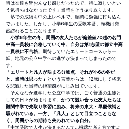
時は友達も皆おんなじ感じだったので、特に寂しいとい
う気持ちはなかったです」当時をそう振り返ります。
塾での成績も中の上レベルで、順調に勉強に打ち込ん
でいました。しかし、小学6年生の受験本番、転機は突
然訪れることになります。
小学6年生の冬、周囲の友人たちが偏差値70超の名門
中高一貫校に合格していく中、自分は第1志望の都立中高
一貫校に不合格
。期待していたエリートコースから一
転、地元の公立中学への進学が決まってしまったので
す。
「エリートと凡人が決まる分岐点、それが小6の冬だ
と、当時は思った」
という言葉からは、12歳にして将来
を悲観した当時の絶望感がにじみ出ています。
そんななか進学した公立中学では、ごく普通の生徒と
しての日々が始まります。
かつて競い合った友人たちは
難関中学で先取り学習に励み、将来の東大・早慶候補と
騒がれている。一方、「凡人」として目立つこともな
く、周囲からの期待も失われている自分。
「中学受験で人生が決まるなんて…極端な考え方ですよ