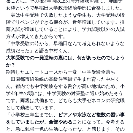
る
ことに。その後2年間以上の海外経験を経て、帰国子
女枠というで早稲田大学政治経済学部に合格しました。
実は中学受験で失敗したような学生も、大学受験の段
階でリベンジができる機会が、近年増加しています。推
薦入試が増加していることにより、学力試験以外の入試
方式が増えてきたからです。
「中学受験の時から、早稲田なんて考えられないような
成績だった」と語る中村くん。
大学受験での一発逆転の裏には、何があったのでしょう
か？
期待したエリートコースから一変「中学受験全落ち」
田園都市線沿線の高級住宅街で生まれ育った中村く
ん。都内でも中学受験をする割合が高い地域のため、小
学4年生の頭には、中学受験の対策塾に通い始めたそう
です。両親は共働きで、どちらも大手ゼネコンの研究職
として勤務しています。
「小学校三年生までは、
ピアノや水泳など複数の習い事
をしていましたが、全部やめる
ことになって。今考える
と、急に勉強一色の生活になったな、と感じます。その