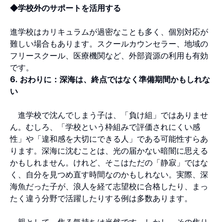
◆学校外のサポートを活用する
進学校はカリキュラムが過密なことも多く、個別対応が
難しい場合もあります。スクールカウンセラー、地域の
フリースクール、医療機関など、外部資源の利用も有効
です。
6. おわりに：深海は、終点ではなく準備期間かもしれな
い
進学校で沈んでしまう子は、「負け組」ではありませ
ん。むしろ、「学校という枠組みで評価されにくい感
性」や「違和感を大切にできる人」である可能性すらあ
ります。深海に沈むことは、光の届かない暗闇に思える
かもしれません。けれど、そこはただの「静寂」ではな
く、自分を見つめ直す時間なのかもしれない。実際、深
海魚だった子が、浪人を経て志望校に合格したり、まっ
たく違う分野で活躍したりする例は多数あります。
親として、焦る気持ちは当然です。しかし、その焦り