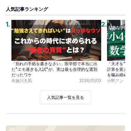
人気記事ランキング
1
.
2
.
「別れの手紙を書きなさい」医学部で本当に出
「天才を”卒
た"エモ過ぎる入試"が、実は最も合理的な選別
計算を覚え
だったワケ
を噛み締め
布施川天馬
2026/01/03
小野アン
人気記事一覧を見る