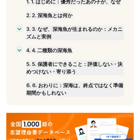
1
.
1. はじめに：優秀だったあの子が、なぜ
2
.
2. 深海魚とは何か
3
.
3. なぜ、深海魚が生まれるのか：メカニ
ズムと実例
（1）成績上位というアイデンティティの崩壊
4
.
4. 二種類の深海魚
（2）進学校特有の相対評価地獄
（1）模索型：やりたいことを見つけた、あるい
5
.
5. 保護者にできること：評価しない・決
は探している
めつけない・寄り添う
（2）燃え尽き型：すべてを手放してしまった
6
.
6. おわりに：深海は、終点ではなく準備
期間かもしれない