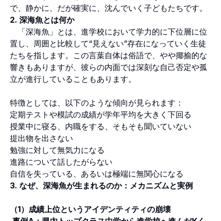
で、静かに、だが確実に、沈んでいく子どもたちです。
2. 深海魚とは何か
「深海魚」とは、進学校において学力的に下位層に位
置し、周囲と比較して“見えない”存在になっていく生徒
たちを指します。この言葉自体は俗語で、やや揶揄的な
響きもありますが、彼らの内面では深刻な自己否定や孤
立が進行していることもあります。
特徴としては、以下のような傾向が見られます：
定期テストや模試の成績が学年平均を大きく下回る
授業中に寝る、内職をする、そもそも聞いていない
提出物を出さない
勉強に対して無気力になる
進路について話したがらない
自信を失っている、あるいは極端に無関心になる
3. なぜ、深海魚が生まれるのか：メカニズムと実例
（1）成績上位というアイデンティティの崩壊
事例A：県内トップクラス中学から進学校へ進んだKく