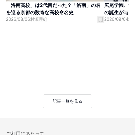
「洛南高校」は2代目だった？「洛南」の名
広尾学園、つ
を巡る京都の数奇な高校命名史
の誕生が与え
2026/08/06
村瀬理紀
2026/08/04
村
記事一覧を見る
ご利用にあたって