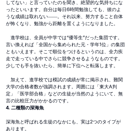
してない」と言っていたのを聞き、絶望的な気持ちにな
ったといいます。自分は毎日6時間勉強しても、彼のよ
うな成績は取れない――。それ以来、努力すること自体
が怖くなり、勉強から距離を置くようになりました。
進学校は、全員が中学では“優等生”だった集団です。
言い換えれば「全国から集められた元・学年1位」の集団
ともいえます。そこで順位をつけるというのは、全力疾
走で走っている中でさらに競争させるようなものです。
少しでも手を抜いたら、簡単に下位へと転落します。
加えて、進学校では模試の成績が常に掲示され、難関
大学の合格者数が強調されます。周囲には「東大A判
定」「医学部合格」などの生徒が当然のようにいて、無
言の比較圧力がかかるのです。
4. 二種類の深海魚
深海魚と呼ばれる生徒のなかにも、実は2つのタイプが
あります。