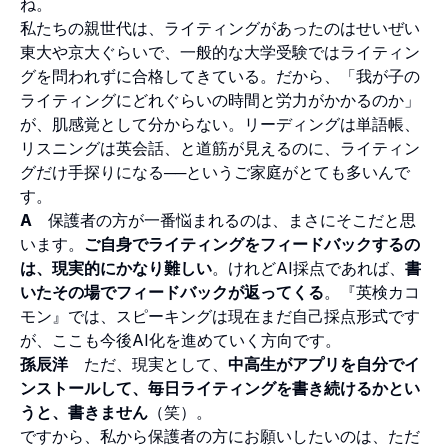
ね。
私たちの親世代は、ライティングがあったのはせいぜい
東大や京大ぐらいで、一般的な大学受験ではライティン
グを問われずに合格してきている。だから、「我が子の
ライティングにどれぐらいの時間と労力がかかるのか」
が、肌感覚として分からない。リーディングは単語帳、
リスニングは英会話、と道筋が見えるのに、ライティン
グだけ手探りになる──というご家庭がとても多いんで
す。
A
保護者の方が一番悩まれるのは、まさにそこだと思
います。
ご自身でライティングをフィードバックするの
は、現実的にかなり難しい
。けれどAI採点であれば、
書
いたその場でフィードバックが返ってくる
。『英検カコ
モン』では、スピーキングは現在まだ自己採点形式です
が、ここも今後AI化を進めていく方向です。
孫辰洋
ただ、現実として、
中高生がアプリを自分でイ
ンストールして、毎日ライティングを書き続けるかとい
うと、書きません
（笑）。
ですから、私から保護者の方にお願いしたいのは、ただ