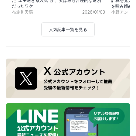
た"エモ過ぎる入試"が、実は最も合理的な選別
計算を覚え
だったワケ
を噛み締め
布施川天馬
2026/01/03
小野アン
人気記事一覧を見る