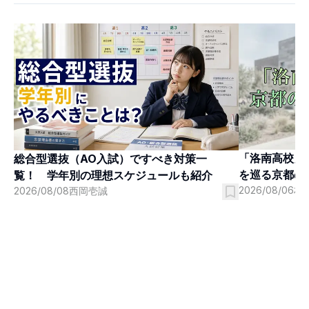
「洛南高校」
総合型選抜（AO入試）ですべき対策一
を巡る京都の
覧！ 学年別の理想スケジュールも紹介
2026/08/06
村
2026/08/08
西岡壱誠