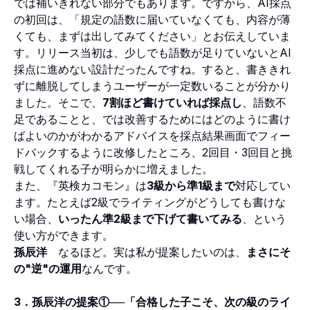
では補いきれない部分でもあります。ですから、AI採点
の初回は、「規定の語数に届いていなくても、内容が薄
くても、まずは出してみてください」とお伝えしていま
す。リリース当初は、少しでも語数が足りていないとAI
採点に進めない設計だったんですね。すると、書ききれ
ずに離脱してしまうユーザーが一定数いることが分かり
ました。そこで、
7割ほど書けていれば採点し
、語数不
足であることと、では改善するためにはどのように書け
ばよいのかがわかるアドバイスを採点結果画面でフィー
ドバックするように改修したところ、2回目・3回目と挑
戦してくれる子が明らかに増えました。
また、『英検カコモン』は
3級から準1級まで
対応してい
ます。たとえば2級でライティングがどうしても書けな
い場合、
いったん準2級まで下げて書いてみる
、という
使い方ができます。
孫辰洋
なるほど。実は私が提案したいのは、
まさにそ
の"逆"の運用
なんです。
3．孫辰洋の提案①──「合格した子こそ、次の級のライ