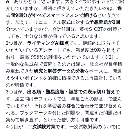
A
ありがとうございます。大きく4つのポイントでご紹
介していますが、最初に押さえていただきたいのは、
過
去問9回分がすべてスマートフォンで解ける
という点で
す。加えて、リニューアル形式に対する
予想問題が2回
分
ついていますので、合計11回分。英検S-CBTの対策と
しても、十分な分量が揃っていると思います。
2つ目が、
ライティングAI採点
です。継続的に取らせて
いただいているアンケートでも、満足度は9割を超えて
おり、最高で95%の評価をいただいています（※2）。
一般的な生成AIで質問するのとは違い、旺文社が長年積
み重ねてきた
研究と解答データの分析
をベースに、間違
えやすいポイントを的確に指摘できるよう設計している
のが特徴です。
3つ目が、
出る順・難易度順・誤答での表示切り替え
で
す。過去問はデフォルトでは「年度ごとの順番」で並ん
でいますが、それを学習者の都合に合わせて並び替えら
れる。ブックマークを付けた問題や、間違えた問題だけ
集めて解き直す、といった使い方も可能です。
4つ目が、
二次試験対策
です。一次試験対策のついでに