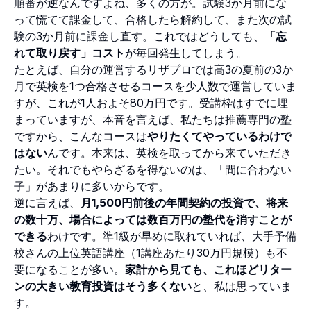
順番が逆なんですよね、多くの方が。試験3か月前にな
って慌てて課金して、合格したら解約して、また次の試
験の3か月前に課金し直す。これではどうしても、
「忘
れて取り戻す」コスト
が毎回発生してしまう。
たとえば、自分の運営するリザプロでは高3の夏前の3か
月で英検を1つ合格させるコースを少人数で運営していま
すが、これが1人およそ80万円です。受講枠はすでに埋
まっていますが、本音を言えば、私たちは推薦専門の塾
ですから、こんなコースは
やりたくてやっているわけで
はない
んです。本来は、英検を取ってから来ていただき
たい。それでもやらざるを得ないのは、「間に合わない
子」があまりに多いからです。
逆に言えば、
月1,500円前後の年間契約の投資で、将来
の数十万、場合によっては数百万円の塾代を消すことが
できる
わけです。準1級が早めに取れていれば、大手予備
校さんの上位英語講座（1講座あたり30万円規模）も不
要になることが多い。
家計から見ても、これほどリター
ンの大きい教育投資はそう多くない
と、私は思っていま
す。