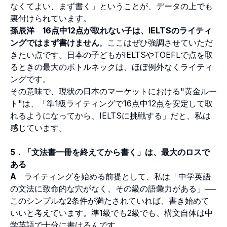
なくてよい、まず書く」ということが、データの上でも
裏付けられています。
孫辰洋
16点中12点が取れない子は、IELTSのライティ
ングではまず書けません
。ここはぜひ強調させていただ
きたい点です。日本の子どもがIELTSやTOEFLで点を取
るときの最大のボトルネックは、ほぼ例外なくライティ
ングです。
その意味で、現状の日本のマーケットにおける"黄金ルー
ト"は、「準1級ライティングで16点中12点を安定して取
れるようになってから、IELTSに挑戦する」だと、私は
感じています。
5．「文法書一冊を終えてから書く」は、最大のロスで
ある
A
ライティングを始める前提として、私は「中学英語
の文法に致命的な穴がなく、その級の語彙力がある」──
このシンプルな2条件が満たされていれば、書き始めて
いいと考えています。準1級でも2級でも、構文自体は中
学英語で十分に書けるんです。