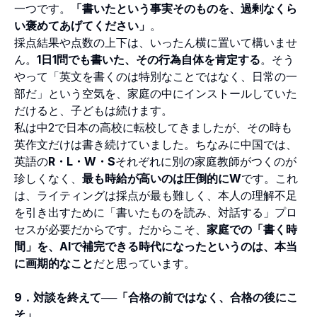
一つです。
「書いたという事実そのものを、過剰なくら
い褒めてあげてください」
。
採点結果や点数の上下は、いったん横に置いて構いませ
ん。
1日1問でも書いた、その行為自体を肯定する
。そう
やって「英文を書くのは特別なことではなく、日常の一
部だ」という空気を、家庭の中にインストールしていた
だけると、子どもは続けます。
私は中2で日本の高校に転校してきましたが、その時も
英作文だけは書き続けていました。ちなみに中国では、
英語の
R・L・W・S
それぞれに別の家庭教師がつくのが
珍しくなく、
最も時給が高いのは圧倒的にW
です。これ
は、ライティングは採点が最も難しく、本人の理解不足
を引き出すために「書いたものを読み、対話する」プロ
セスが必要だからです。だからこそ、
家庭での「書く時
間」を、AIで補完できる時代になったというのは、本当
に画期的なこと
だと思っています。
9．対談を終えて──「合格の前ではなく、合格の後にこ
そ」