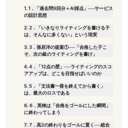
1
.
1．「過去問9回分＋AI採点」──サービス
の設計思想
2
.
2．「いきなりライティングを書ける子
は、そんなに多くない」という現実
3
.
3．孫辰洋の提案①──「合格した子こ
そ、次の級のライティングを書け」
4
.
4．「12点の壁」──ライティングのスコ
アアップは、どこを目指せばいいのか
5
.
5．「文法書一冊を終えてから書く」
は、最大のロスである
6
.
6．英検は「合格をゴールにした瞬間」
に終わってしまう
7
.
7．高2の終わりをゴールに置く──総合