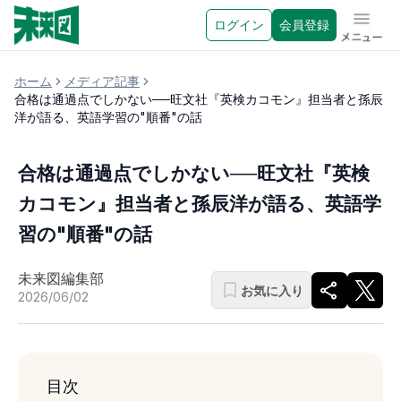
ログイン
会員登録
メニュ
ホーム
メディア記事
合格は通過点でしかない──旺文社『英検カコモン』担当者と孫辰
洋が語る、英語学習の"順番"の話
合格は通過点でしかない──旺文社『英検
カコモン』担当者と孫辰洋が語る、英語学
習の"順番"の話
未来図編集部
お気に入り
2026/06/02
目次