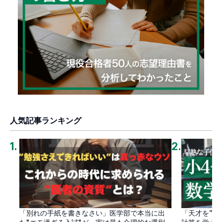
人気記事ランキング
1
.
2
.
「別れの手紙を書きなさい」医学部で本当に出
「天才を”卒