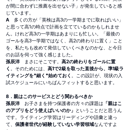
が間に合わずに推薦を出せない子」が発生していると感
じています。
A
多くの方が「英検は高3の一学期までに取ればいい」
と思って高1の時点で計画を立てているのかもしれませ
ん。けれど高3の一学期はあまりにも忙しい。「最後の
ゴールを高3一学期ではなく、高2の終わりに置く」こと
を、私たちも改めて発信していくべきなのかな、と今日
のお話を伺って強く感じました。
孫辰洋
まさにそこです。
高2の終わりをゴールに置
く
。そのためには、
高1で2級を取った直後から、準1級ラ
イティングを"細く"始めておく
。この設計が、現状の入
試スケジュールにいちばんフィットすると思います。
8．親はこのサービスとどう関わるべきか
孫辰洋
お子さまを持つ保護者の方々の課題は
「親はこ
のアプリをどう使えばいいのか」
ということだと思うん
です。ライティング学習はリーディングや語彙と違っ
て、
保護者世代が経験していない学習領域
なんですよ