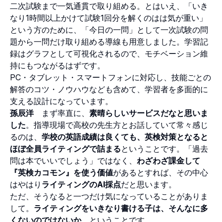
二次試験まで一気通貫で取り組める。とはいえ、「いき
なり1時間以上かけて試験1回分を解くのはは気が重い」
という方のために、「今日の一問」として一次試験の問
題から一問だけ取り組める導線も用意しました。学習記
録はグラフとして可視化されるので、モチベーション維
持にもつながるはずです。
PC・タブレット・スマートフォンに対応し、技能ごとの
解答のコツ・ノウハウなども含めて、学習者を多面的に
支える設計になっています。
孫辰洋
まず率直に、
素晴らしいサービスだなと思いま
した
。指導現場で高校の先生方とお話していて常々感じ
るのは、
学校の英語成績は良くても、英検対策となると
ほぼ全員ライティングで詰まる
ということです。「過去
問は本でいいでしょう」ではなく、
わざわざ課金して
『英検カコモン』を使う価値
があるとすれば、その中心
はやはり
ライティングのAI採点
だと思います。
ただ、そうなると一つだけ気になっていることがありま
して。
ライティングをいきなり書ける子は、そんなに多
くないのではないか
、ということです。