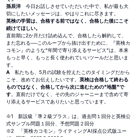
孫辰洋
今日お話しさせていただいた中で、私が最も大
切にしたいメッセージは、やはりこれに尽きます。
英検の学習は、合格する前ではなく、合格した後にこそ
続けてほしい。
直前期に2か月だけ詰め込んで、合格したら解約して、
また忘れる──このループから抜け出すために、『英検カ
コモン』のような"年間で寄り添えるサービス"は、本来
もっと早く、もっと長く使われていいツールだと思いま
す。
A
私たちも、5月の試験を控えたこのタイミングだから
こそ、改めてお伝えしたいです。
英検は合格して終わる
ものではなく、合格してから次に進むための"地盤"で
す
。直前だけでなく、その先のジャーニーまで含めて寄
り添えるサービスでありたいと思っています。
※1 新設級「準２級プラス」は、過去問１回分と英検公
式サンプル問題１回分、予想問題２回分
※2 「英検カコモン」ライティングAI採点公式版ユー