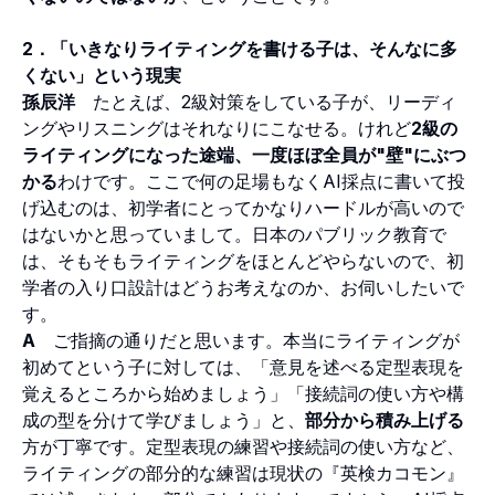
2．「いきなりライティングを書ける子は、そんなに多
くない」という現実
孫辰洋
たとえば、2級対策をしている子が、リーディ
ングやリスニングはそれなりにこなせる。けれど
2級の
ライティングになった途端、一度ほぼ全員が"壁"にぶつ
かる
わけです。ここで何の足場もなくAI採点に書いて投
げ込むのは、初学者にとってかなりハードルが高いので
はないかと思っていまして。日本のパブリック教育で
は、そもそもライティングをほとんどやらないので、初
学者の入り口設計はどうお考えなのか、お伺いしたいで
す。
A
ご指摘の通りだと思います。本当にライティングが
初めてという子に対しては、「意見を述べる定型表現を
覚えるところから始めましょう」「接続詞の使い方や構
成の型を分けて学びましょう」と、
部分から積み上げる
方が丁寧です。定型表現の練習や接続詞の使い方など、
ライティングの部分的な練習は現状の『英検カコモン』