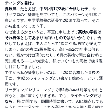
ティングを書け」
孫辰洋
たとえば、
中3や高1で2級に合格した子
。今、
リザプロの生徒層を見ていても、このパターンが非常に
多いんです。中学受験塾の延長で2級まで取って、そこ
から止まってしまう子。
なぜ止まるかというと、率直に申し上げて
英検の学習は
それ自体としてあまり面白いものではない
からです。合
格してしまえば、本人にとって"次にやる理由"が消えて
しまう。高1の春に2級を取り、高1〜高2の1年半は何もし
ない。気がつけば高3になり、6月の英検で間に合わずに
死に絶える──この光景を、私はいくつもの高校で繰り返
し目にしてきました。
ですから私が提案したいのは、「2級に合格した直後の
子に、準1級のライティングだけ書かせ始める」という運
用です。
リーディングやリスニングまで準1級の本格対策をやれと
言うと、急に重くなりすぎる。でも、
ライティングだけ
なら
、月に1問でも、隙間時間に書いて、AIに採点しても
らうだけで十分です。これを高1のうちから細く長く続け