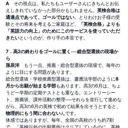
A
その視点は、私たちもユーザーさんにきちんとお伝
えしきれていなかった部分かもしれません。
英検合格は
通過点であって、ゴールではない
。とりわけお子様の受
験とその将来を考えるご家庭ほど、
「英検合格」よりも
「英語力の向上」のためにこのサービスを使っていただ
きたい
というのが、作り手の本音です。
7．高2の終わりをゴールに置く──総合型選抜の現場か
ら
孫辰洋
もう一点、推薦・総合型選抜の現場で、毎年の
ように目にする問題があります。
総合型選抜・学校推薦型選抜は、慶應法学部のように
8
月から出願が始まる学部
もあります。高3の6月は、ちょ
うど一学期の定期テストとも重なる。エントリーシー
ト、推薦状、課外活動の整理──それらを並行して進めな
がら、高3の6月の英検で初めて結果を出そうとすると、
物理的にもう間に合わない
んです。
体感ではありますが、毎年、全国の高校のうち約7割
で、「英検以外の出願要件はクリアしているのに、英検