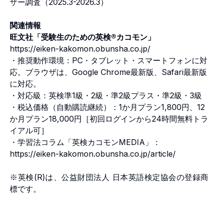
ザー調査（2025.3-2026.3）
関連情報
旺文社「受験生のための英検®︎カコモン」
https://eiken-kakomon.obunsha.co.jp/
・推奨動作環境：PC・タブレット・スマートフォンに対
応。ブラウザは、Google Chrome最新版、Safari最新版
に対応。
・対応級：英検準1級・2級・準2級プラス・準2級・3級
・税込価格（自動購読継続）：1か月プラン1,800円、12
か月プラン18,000円［初回ログインから24時間無料トラ
イアル可］
・学習法コラム「英検カコモンMEDIA」：
https://eiken-kakomon.obunsha.co.jp/article/
※英検(R)は、公益財団法人 日本英語検定協会の登録商
標です。