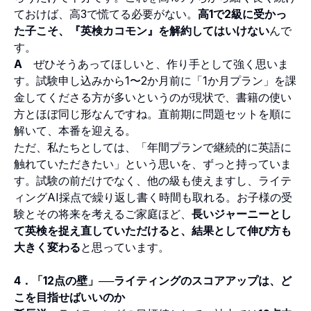
ておけば、高3で慌てる必要がない。
高1で2級に受かっ
た子こそ、『英検カコモン』を解約してはいけない
んで
す。
A
ぜひそうあってほしいと、作り手として強く思いま
す。試験申し込みから1〜2か月前に「1か月プラン」を課
金してくださる方が多いというのが現状で、書籍の使い
方とほぼ同じ形なんですね。直前期に問題セットを順に
解いて、本番を迎える。
ただ、私たちとしては、「年間プランで継続的に英語に
触れていただきたい」という思いを、ずっと持っていま
す。試験の前だけでなく、他の級も使えますし、ライテ
ィングAI採点で繰り返し書く時間も取れる。お子様の受
験とその将来を考えるご家庭ほど、
長いジャーニーとし
て英検を捉え直していただけると、結果として伸び方も
大きく変わる
と思っています。
4．「12点の壁」──ライティングのスコアアップは、ど
こを目指せばいいのか