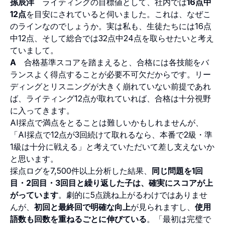
孫辰洋
ライティングの目標値として、社内では
16点中
12点
を目安にされていると伺いました。これは、なぜこ
のラインなのでしょうか。実は私も、生徒たちには16点
中12点、そして総合では32点中24点を取らせたいと考え
ていまして。
A
合格基準スコアを踏まえると、合格には各技能をバ
ランスよく得点することが必要不可欠だからです。リー
ディングとリスニングが大きく崩れていない前提であれ
ば、ライティング12点が取れていれば、合格は十分視野
に入ってきます。
AI採点で満点をとることは難しいかもしれませんが、
「AI採点で12点が3回続けて取れるなら、本番で2級・準
1級は十分に戦える」と考えていただいて差し支えないか
と思います。
採点ログを7,500件以上分析した結果、
同じ問題を1回
目・2回目・3回目と繰り返した子は、確実にスコアが上
がっています
。劇的に5点跳ね上がるわけではありませ
んが、
初回と最終回で明確な向上
が見られますし、
使用
語数も回数を重ねるごとに伸びている
。「最初は完璧で