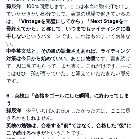
孫辰洋
100％同意します。ここは本当に強く打ち出し
ていただきたい部分でして。実際の現場で起きているの
は、
「Vintageを完璧にしてから」「Next Stageを一
冊終えてから」と称して、いつまでもライティングに着
手しない
というパターンです。これはものすごく勿体な
い。
中学英文法と、その級の語彙さえあれば、ライティング
対策は今日から始めていい
。あとは
物量
です。書き続け
て、AIに見てもらって、また書く。これだけです。──こ
こはぜひ「孫が言っていた」と添えていただきたい部分
です。
6．英検は「合格をゴールにした瞬間」に終わってしま
う
孫辰洋
今日いちばんお伝えしたかったのは、ここに尽
きるかもしれません。
英検の勉強は、合格する"前"ではなく、合格した"後"に
こそ続けるべきだ
ということです。