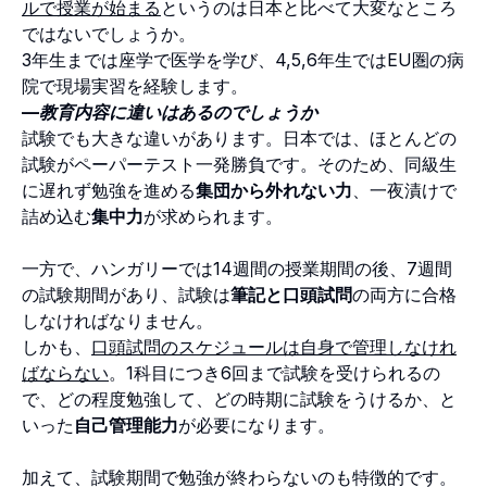
ルで授業が始まる
というのは日本と比べて大変なところ
ではないでしょうか。
3年生までは座学で医学を学び、4,5,6年生ではEU圏の病
院で現場実習を経験します。
—教育内容に違いはあるのでしょうか
試験でも大きな違いがあります。日本では、ほとんどの
試験がペーパーテスト一発勝負です。そのため、同級生
に遅れず勉強を進める
集団から外れない力
、一夜漬けで
詰め込む
集中力
が求められます。
一方で、ハンガリーでは14週間の授業期間の後、7週間
の試験期間があり、試験は
筆記と口頭試問
の両方に合格
しなければなりません。
しかも、
口頭試問のスケジュールは自身で管理しなけれ
ばならない
。1科目につき6回まで試験を受けられるの
で、どの程度勉強して、どの時期に試験をうけるか、と
いった
自己管理能力
が必要になります。
加えて、試験期間で勉強が終わらないのも特徴的です。