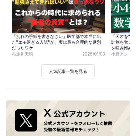
「別れの手紙を書きなさい」医学部で本当に出
「天才を”卒
た"エモ過ぎる入試"が、実は最も合理的な選別
計算を覚え
だったワケ
を噛み締め
布施川天馬
2026/01/03
小野アン
人気記事一覧を見る