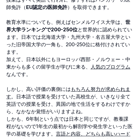
師免許（
EU認定の医師免許
）を取得できます。
教育水準についても、例えばセンメルワイス大学は、
世
界大学ランキングで200-250位
と世界的に認められてい
ます。日本では北海道大学・九州大学・名古屋大学とい
った旧帝国大学の一角も、200-250位に格付けされてい
ます。
加えて、日本以外にもヨーロッパ西部・ノルウェー・中
東からも多くの留学生が学びに来る、
人気のプログラム
なんです。
しかし、高い評価の裏側には
もちろん努力が求められま
す
。日本語で授業を受けていた高校生が、いきなり全て
英語での授業を受け、異国の地で生活をするわけですか
ら、なかなか覚悟がいりますよね。
しかも、6年制という点では日本と同じですが、教養課
程がないので1年生の最初から解剖学や発生学といった医
学の基礎を学びます。
言語と内容、どちらも高いハード