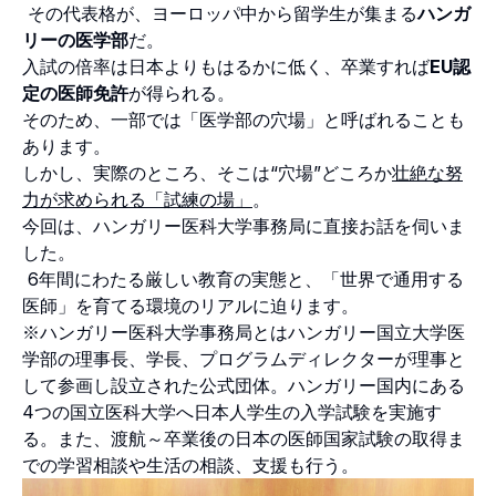
その代表格が、ヨーロッパ中から留学生が集まる
ハンガ
リーの医学部
だ。
入試の倍率は日本よりもはるかに低く、卒業すれば
EU認
定の医師免許
が得られる。
そのため、一部では「医学部の穴場」と呼ばれることも
あります。
しかし、実際のところ、そこは“穴場”どころか
壮絶な努
力が求められる「試練の場」
。
今回は、ハンガリー医科大学事務局に直接お話を伺いま
した。
6年間にわたる厳しい教育の実態と、「世界で通用する
医師」を育てる環境のリアルに迫ります。
※ハンガリー医科大学事務局とはハンガリー国立大学医
学部の理事長、学長、プログラムディレクターが理事と
して参画し設立された公式団体。ハンガリー国内にある
4つの国立医科大学へ日本人学生の入学試験を実施す
る。また、渡航～卒業後の日本の医師国家試験の取得ま
での学習相談や生活の相談、支援も行う。