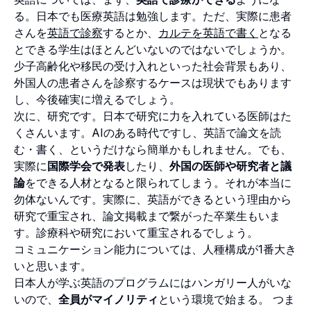
る。日本でも医療英語は勉強します。ただ、実際に患者
さんを
英語で診察
するとか、
カルテを英語で書く
となる
とできる学生はほとんどいないのではないでしょうか。
少子高齢化や移民の受け入れといった社会背景もあり、
外国人の患者さんを診察するケースは現状でもあります
し、今後確実に増えるでしょう。
次に、研究です。日本で研究に力を入れている医師はた
くさんいます。AIのある時代ですし、英語で論文を読
む・書く、というだけなら簡単かもしれません。でも、
実際に
国際学会で発表
したり、
外国の医師や研究者と議
論
をできる人材となると限られてしまう。それが本当に
勿体ないんです。実際に、英語ができるという理由から
研究で重宝され、論文掲載まで繋がった卒業生もいま
す。診療科や研究において重宝されるでしょう。
コミュニケーション能力については、人種構成が1番大き
いと思います。
日本人が学ぶ英語のプログラムにはハンガリー人がいな
いので、
全員がマイノリティ
という環境で始まる。 つま