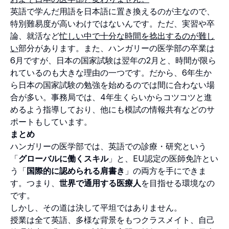
英語で学んだ用語を日本語に置き換えるのが主なので、
特別難易度が高いわけではないんです。ただ、実習や卒
論、就活など
忙しい中で十分な時間を捻出するのが難し
い
部分があります。また、ハンガリーの医学部の卒業は
6月ですが、日本の国家試験は翌年の2月と、時間が限ら
れているのも大きな理由の一つです。だから、6年生か
ら日本の国家試験の勉強を始めるのでは間に合わない場
合が多い。事務局では、4年生くらいからコツコツと進
めるよう指導しており、他にも模試の情報共有などのサ
ポートもしています。
まとめ
ハンガリーの医学部では、英語での診療・研究という
「
グローバルに働くスキル
」と、EU認定の医師免許とい
う「
国際的に認められる肩書き
」の両方を手にできま
す。つまり、
世界で通用する医療人
を目指せる環境なの
です。
しかし、その道は決して平坦ではありません。
授業は全て英語、多様な背景をもつクラスメイト、自己