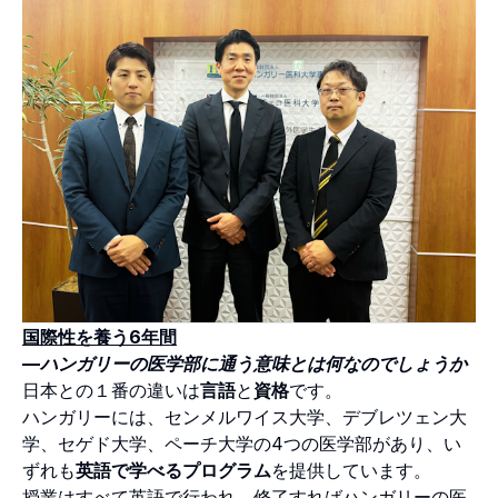
国際性を養う6年間
—ハンガリーの医学部に通う意味とは何なのでしょうか
日本との１番の違いは
言語
と
資格
です。
ハンガリーには、センメルワイス大学、デブレツェン大
学、セゲド大学、ペーチ大学の4つの医学部があり、い
ずれも
英語で学べるプログラム
を提供しています。
授業はすべて英語で行われ、修了すればハンガリーの医