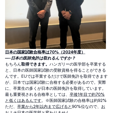
日本の国家試験合格率は70%（2024年度）
—-日本の医師免許は取れるんですか？
もちろん
取得できます。
ハンガリーの医学部を卒業する
と、日本の医師国家試験の受験資格を得ることができる
んです。EUでは卒業するだけで医師免許を取得できます
が、日本では国家試験に合格する必要があるので。実際
に、卒業生の多くが日本の医師免許を取得しています。
最も重要視される合格率としては、
卒後1年目で約70%
と低くはあるんです
。※医師国家試験の合格率は約92%
ただ、
卒業から2年以内まで広げると
90%位なので、
お
およそ日本の医学部と変わりません。