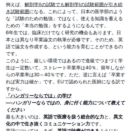
例えば、
解剖学IIの試験でも解剖学Iの試験範囲が引き続
き試験範囲
になる。これによって、日本の医学部のよう
な「試験のための勉強」ではなく、使える知識を蓄える
ための「本当の勉強」をするようになるんです。
6年生では、臨床だけでなく研究の機会もあります。日
本とは異なり卒業論文の執筆が必修です。そのため、英
語で論文を作成する、という能力を育むことができるの
です。
このように、厳しい環境ではあるので進級でつまづく学
生は一定数いて、ストレート卒業率は40％、留年しなが
らの卒業率は30～40％です。ただ、逆に言えば「卒業す
れば実力は確か」です。EUで認められた医師になる訳で
すから。
「ハンガリーならでは」の学び
—-ハンガリーならではの、身に付く能力について教えて
ください
最も大きいのは、
英語で医療を扱う総合的な力
と、
異文
化の中で生き抜くコミュニケーション力
です。
英語については、まず、
英語で診療ができる
ようにな