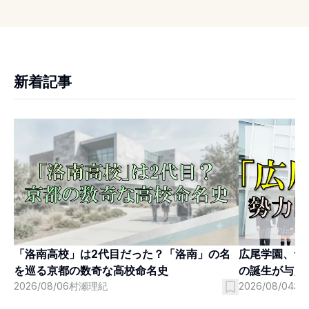
新着記事
「洛南高校」は2代目だった？「洛南」の名
広尾学園、つ
を巡る京都の数奇な高校命名史
の誕生が与え
2026/08/06
村瀬理紀
2026/08/04
村