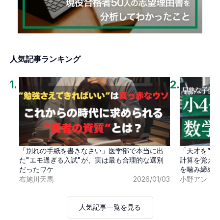
人気記事ランキング
1
.
2
.
「別れの手紙を書きなさい」医学部で本当に出
「天才を”卒
た"エモ過ぎる入試"が、実は最も合理的な選別
計算を覚え
だったワケ
を噛み締め
布施川天馬
2026/01/03
小野アン
人気記事一覧を見る