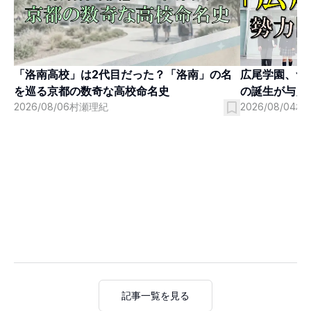
「洛南高校」は2代目だった？「洛南」の名
広尾学園、つ
を巡る京都の数奇な高校命名史
の誕生が与え
2026/08/06
村瀬理紀
2026/08/04
村
記事一覧を見る