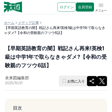
ログイン
会員登録
メニュ
ホーム
メディア記事
【早期英語教育の闇】戦記さん再来!英検1級は中学1年で取らなき
ゃダメ?【令和の受験親のフツウ6話】
【早期英語教育の闇】戦記さん再来!英検1
級は中学1年で取らなきゃダメ?【令和の受
験親のフツウ6話】
未来図編集部
お気に入り
2025/10/31
目次