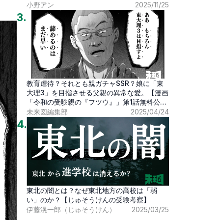
小野アン
2025/11/25
3
.
教育虐待？それとも親ガチャSSR？娘に「東
大理3」を目指させる父親の異常な愛。【漫画
「令和の受験親の『フツウ』」第1話無料公
開】
未来図編集部
2025/04/24
4
.
東北の闇とは？なぜ東北地方の高校は「弱
い」のか？【じゅそうけんの受験考察】
伊藤滉一郎（じゅそうけん）
2025/03/25