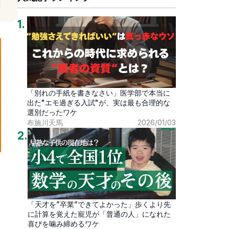
1
.
「別れの手紙を書きなさい」医学部で本当に
出た"エモ過ぎる入試"が、実は最も合理的な
選別だったワケ
布施川天馬
2026/01/03
2
.
「天才を”卒業”できてよかった」歩くより先
に計算を覚えた寵児が「普通の人」になれた
喜びを噛み締めるワケ