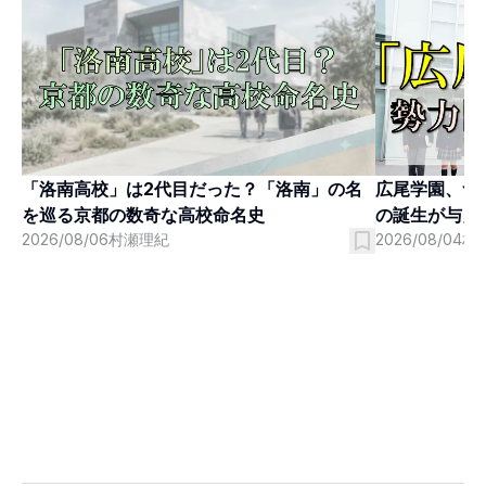
「洛南高校」は2代目だった？「洛南」の名
広尾学園、つ
を巡る京都の数奇な高校命名史
の誕生が与え
2026/08/06
村瀬理紀
2026/08/04
村