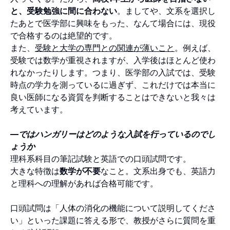
と、受験勉強に間に合わない
。ましてや、文系を選択し
たあとで医学部に興味をもった、なんて場合には、現役
で合格するのは絶望的です。
また、
受験と大学の専門との関連が薄いこと
。例えば、
受験では数学が重視されますが、入学後はほとんど使わ
れなかったりします。つまり、医学部の入試では、受験
時点の学力を測っているに過ぎず、これだけでは本当に
良い医師になる資質を判断することはできないと我々は
考えています。
—ではハンガリーはどのような入試を行っているのでし
ょうか
理科系科目の筆記試験と英語での口頭試問です。
大きな特徴は
数学が不要
なこと。文系出身でも、英語力
と理科への理解があれば合格可能です。
口頭試問は「人体の消化の機能について説明してくださ
い」といった課題に答える形で、教授がさらに質問を重