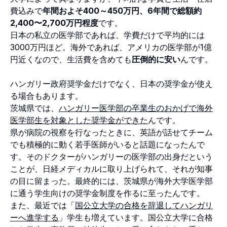
費込みで
年間およそ400～450万円、6年間で総額約
2,400〜2,700万円程度
です。
日本の私立の医学部であれば、学費だけで平均的には
3000万円ほど。海外であれば、アメリカの医学部が1億
円近くなので、生活費を含めても
圧倒的に安い
んです。
ハンガリー政府奨学金だけでなく、日本の奨学金が使え
る場合もあります。
茨城県では、
ハンガリー医学部の卒業生のおかげで海外
医学部生を対象とした奨学金ができた
んです。
県が病院の視察を行なったときに、英語が話せてチーム
でも積極的に動く若手医師がいると話題になったんで
す。そのドクターがハンガリーの医学部の出身だという
ことが、日経メディカルに取り上げられて、それが知事
の目に留まった。最終的には、茨城県が海外大学医学部
に通う学生向けの奨学金制度を作るに至ったんです。
また、最近では「
国公立大学の合格を辞退してハンガリ
ーへ進学する
」学生も増えています。国公立大学に合格