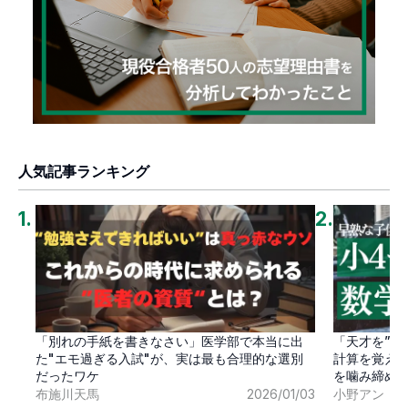
人気記事ランキング
1
.
2
.
「別れの手紙を書きなさい」医学部で本当に出
「天才を”卒
た"エモ過ぎる入試"が、実は最も合理的な選別
計算を覚え
だったワケ
を噛み締め
布施川天馬
2026/01/03
小野アン