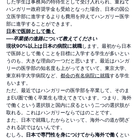
した学生は事務局の特待生として受け入れられ、重ねて
ハンガリー政府奨学金も受給となった場合、日本の国公
立医学部に進学するよりも費用を抑えてハンガリー医学
部に進学することができます。
日本で医師として働く
—-卒業後の進路について教えてください
現状90%以上は日本の病院に就職
します。最初から日本
で医師として働くことを目標に入学する学生が多いとい
うのも、大きな理由の一つだと思います。最近はハンガ
リーの医学部の知名度も上がってきていて、東京大学、
東京科学大学病院など、
都会の有名病院に就職
する学生
もいます。
ただ、最近ではハンガリーの医学部を卒業して、そのま
まEU圏で働く卒業生も増えてきています。つまり、海外
で働くという選択肢と国内に戻るという二つの選択肢が
取れる。これはハンガリーならではのことです。
また、日本で就職したからといって、海外への道が閉ざ
される訳ではないんです。
むしろ
、日本で専門性を身につけてから海外で働く
とい