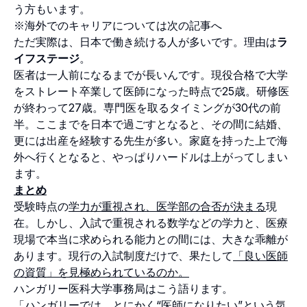
う方もいます。
※海外でのキャリアについては次の記事へ
ただ実際は、日本で働き続ける人が多いです。理由は
ラ
イフステージ
。
医者は一人前になるまでが長いんです。現役合格で大学
をストレート卒業して医師になった時点で25歳。研修医
が終わって27歳。専門医を取るタイミングが30代の前
半。ここまでを日本で過ごすとなると、その間に結婚、
更には出産を経験する先生が多い。家庭を持った上で海
外へ行くとなると、やっぱりハードルは上がってしまい
ます。
まとめ
受験時点の
学力が重視され、医学部の合否が決まる
現
在。しかし、入試で重視される数学などの学力と、医療
現場で本当に求められる能力との間には、大きな乖離が
あります。現行の入試制度だけで、果たして
「良い医師
の資質」を見極められているのか。
ハンガリー医科大学事務局はこう語ります。
「ハンガリーでは、とにかく
“医師になりたい”という気