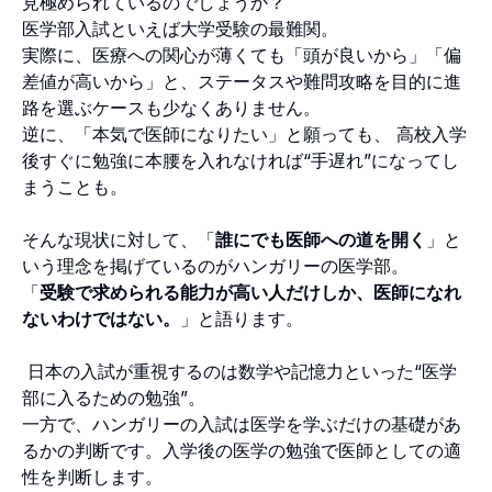
見極められているのでしょうか？
医学部入試といえば大学受験の最難関。
実際に、医療への関心が薄くても「頭が良いから」「偏
差値が高いから」と、ステータスや難問攻略を目的に進
路を選ぶケースも少なくありません。
逆に、「本気で医師になりたい」と願っても、 高校入学
後すぐに勉強に本腰を入れなければ“手遅れ”になってし
まうことも。
そんな現状に対して、「
誰にでも医師への道を開く
」と
いう理念を掲げているのがハンガリーの医学部。
「
受験で求められる能力が高い人だけしか、医師になれ
ないわけではない。
」と語ります。
日本の入試が重視するのは数学や記憶力といった“医学
部に入るための勉強”。
一方で、ハンガリーの入試は医学を学ぶだけの基礎があ
るかの判断です。入学後の医学の勉強で医師としての適
性を判断します。