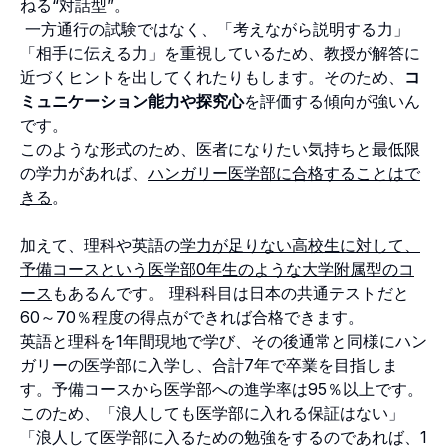
ねる“対話型”。
一方通行の試験ではなく、「考えながら説明する力」
「相手に伝える力」を重視しているため、教授が解答に
近づくヒントを出してくれたりもします。そのため、
コ
ミュニケーション能力や探究心
を評価する傾向が強いん
です。
このような形式のため、医者になりたい気持ちと最低限
の学力があれば、
ハンガリー医学部に合格することはで
きる
。
加えて、理科や英語の
学力が足りない高校生に対して、
予備コースという医学部0年生のような大学附属型のコ
ース
もあるんです。 理科科目は日本の共通テストだと
60～70％程度の得点ができれば合格できます。
英語と理科を1年間現地で学び、その後通常と同様にハン
ガリーの医学部に入学し、合計7年で卒業を目指しま
す。予備コースから医学部への進学率は95％以上です。
このため、「浪人しても医学部に入れる保証はない」
「浪人して医学部に入るための勉強をするのであれば、1