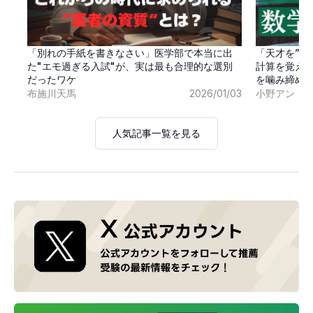
「別れの手紙を書きなさい」医学部で本当に出
「天才を”卒
た"エモ過ぎる入試"が、実は最も合理的な選別
計算を覚え
だったワケ
を噛み締め
布施川天馬
2026/01/03
小野アン
人気記事一覧を見る