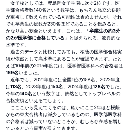
女子校としては、豊島岡女子学園に次ぐ2位です。医
学部合格者数140名という数字は、もちろん私立の併願
が重複して数えられている可能性は否めませんが、それ
でも卒業生の総数が230名ほどであることを鑑みると、
かなり高い割合といえます。これは、「
卒業生の約3分
の2が医学部に合格している
」と捉えられる、驚異的な
水準です。
過去のデータと比較してみても、桜蔭の医学部合格実
績が依然として高水準にあることが確認できます。たと
えば10年前の2015年度には、医学部医学科への合格者は
169名
いました。
近年でも、2021年度には全国1位の158名、2022年度
は
113名
、2023年度は
153名
、2024年度は
128名
でした。
今年の
140名
という数字は、依然としてトップレベルの
合格実績といえるでしょう。
こここから見えてくるのは、確かにここ2年ほど桜蔭
からの東大合格者は減少しているものの、医学部医学科
の合格者は減っていないどころか、むしろ存在感を増し
ているという事実が見えてきます。