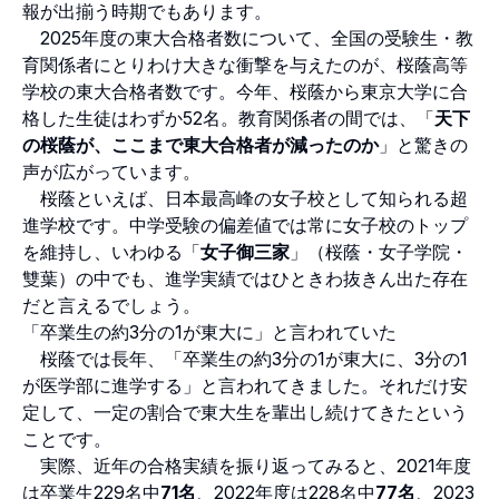
報が出揃う時期でもあります。
2025年度の東大合格者数について、全国の受験生・教
育関係者にとりわけ大きな衝撃を与えたのが、桜蔭高等
学校の東大合格者数です。今年、桜蔭から東京大学に合
格した生徒はわずか52名。教育関係者の間では、「
天下
の桜蔭が、ここまで東大合格者が減ったのか
」と驚きの
声が広がっています。
桜蔭といえば、日本最高峰の女子校として知られる超
進学校です。中学受験の偏差値では常に女子校のトップ
を維持し、いわゆる「
女子御三家
」（桜蔭・女子学院・
雙葉）の中でも、進学実績ではひときわ抜きん出た存在
だと言えるでしょう。
「卒業生の約3分の1が東大に」と言われていた
桜蔭では長年、「卒業生の約3分の1が東大に、3分の1
が医学部に進学する」と言われてきました。それだけ安
定して、一定の割合で東大生を輩出し続けてきたという
ことです。
実際、近年の合格実績を振り返ってみると、2021年度
は卒業生229名中
71名
、2022年度は228名中
77名
、2023