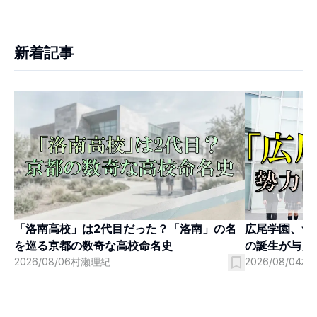
新着記事
「洛南高校」は2代目だった？「洛南」の名
広尾学園、つ
を巡る京都の数奇な高校命名史
の誕生が与え
2026/08/06
村瀬理紀
2026/08/04
村