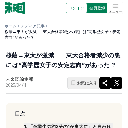
ログイン
会員登録
メニュ
ホーム
メディア記事
桜蔭→東大が激減……東大合格者減少の裏には“高学歴女子の安定
志向”があった？
桜蔭→東大が激減……東大合格者減少の裏
には“高学歴女子の安定志向”があった？
未来図編集部
お気に入り
2025/04/11
目次
1
.
「卒業生の約3分の1が東大に」と言われ