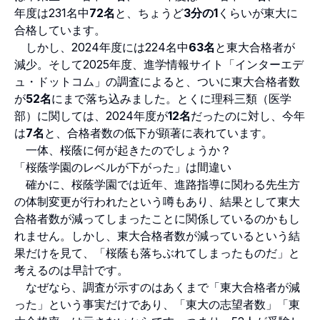
年度は231名中
72名
と、ちょうど
3分の1
くらいが東大に
合格しています。
しかし、2024年度には224名中
63名
と東大合格者が
減少。そして2025年度、進学情報サイト「インターエデ
ュ・ドットコム」の調査によると、ついに東大合格者数
が
52名
にまで落ち込みました。とくに理科三類（医学
部）に関しては、2024年度が
12名
だったのに対し、今年
は
7名
と、合格者数の低下が顕著に表れています。
一体、桜蔭に何が起きたのでしょうか？
「桜蔭学園のレベルが下がった」は間違い
確かに、桜蔭学園では近年、進路指導に関わる先生方
の体制変更が行われたという噂もあり、結果として東大
合格者数が減ってしまったことに関係しているのかもし
れません。しかし、東大合格者数が減っているという結
果だけを見て、「桜蔭も落ちぶれてしまったものだ」と
考えるのは早計です。
なぜなら、調査が示すのはあくまで「東大合格者が減
った」という事実だけであり、「東大の志望者数」「東