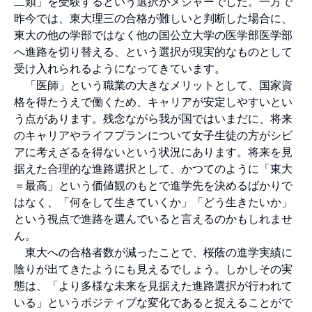
二類」を受験するという選択がメジャーでした。一方で
昨今では、東大理三の合格が難しいと判断した場合に、
東大の他の学部ではなく他の国公立大学の医学部医学部
へ進路を切り替える、という選択が現実的なものとして
受け入れられるようになってきています。
「医師」という職業の大きなメリットとして、国家資
格を得たうえで働くため、キャリアが安定しやすいとい
う点があります。残念ながら我が国ではいまだに、将来
のキャリアやライフプランについて女子生徒の方がシビ
アに考えざるを得ないという状況にあります。将来を見
据えた合理的な進路選択として、かつてのように「東大
＝最高」という価値観のもとで進学先を決めるばかりで
はなく、「何をして生きていくか」「どう生きたいか」
という視点で進路を選んでいると言えるのかもしれませ
ん。
東大への合格者数が減ったことで、桜蔭の進学実績に
陰りが出てきたようにも見えるでしょう。しかしその実
態は、「より多様な未来を見据えた進路選択が行われて
いる」というポジティブな変化であると捉えることがで