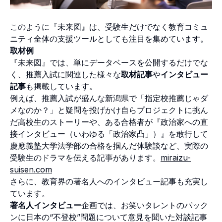
このように『未来図』は、受験生だけでなく教育コミュ
ニティ全体の支援ツールとしても注目を集めています。
取材例
『未来図』では、単にデータベースを公開するだけでな
く、推薦入試に関連した様々な
取材記事
や
インタビュー
記事
も掲載しています。
例えば、推薦入試が盛んな新潟県で「指定校推薦じゃダ
メなのか？」と疑問を投げかけ自らプロジェクトに挑ん
だ高校生のストーリーや、ある合格者が『政治家への直
接インタビュー（いわゆる「政治家凸」）』を敢行して
慶應義塾大学法学部の合格を掴んだ体験談など、実際の
受験生のドラマを伝える記事があります。
miraizu-
suisen.com
さらに、教育界の著名人へのインタビュー記事も充実し
ています。
著名人インタビュー
企画では、お笑いタレントのパック
ンに日本の“不登校”問題について意見を聞いた対談記事