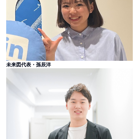
未来図代表・孫辰洋