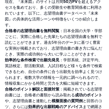
現在、『未来図』のサイトは月間
50万PV
を超えるアク
セスを集めており、多くの受験生や教育関係者に利用さ
れています。以下に、志望理由書データベース『未来
図』の具体的な活用シーンや特徴をいくつか紹介しま
す。
合格者の志望理由書を無料閲覧
：日本全国の大学・学部
ごとに、実際に合格した先輩たちの志望理由書を無料で
読むことができます。過去5年分のデータに基づく豊富
な実例が掲載されており、志望理由書の書き方に悩んだ
とき、実際の成功例から大いに学ぶことができます。
効率的な条件検索で出願先発見
：学部系統、評定平均、
英語検定、部活動実績、入試日程など様々な条件で検索
できるため、自分の条件に合う出願先を効率よく見つけ
られます。複数大学の情報を一元的に調べられるので、
情報収集にかかる時間と労力を大幅に短縮できます。
合格のポイント解説と面接対策
：掲載されている志望理
由書には、合格者の書類から読み取れる
成功のポイント
や、志望理由書と連動した
模擬面接の質問例
と回答のコ
ツ、さらには
効果的な出願戦略のアドバイス
まで網羅さ