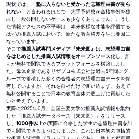
現状では、「
塾に入らないと受かった志望理由書が見ら
れない
」と言われるほどで、大手予備校が合格事例を独
占し一般公開しないケースも少なくありません。こうし
た情報アクセスの不平等は、本来多様な才能を評価する
はずの推薦入試において、新たな教育格差を生む要因に
なっています。
そこで
推薦入試専門メディア『未来図』は、志望理由書
をはじめとした推薦入試情報をオープンソース
化し、誰
もが無料で閲覧できるプラットフォームを構築しまし
た。母体企業であるリザプロ株式会社は過去5年間にグ
ループで蓄積した多くの合格者の志望理由書データを保
有していますが、それを自社だけで囲い込まず、あえて
無料公開することで日本の教育全体の底上げに貢献した
いと考えています。
実際に2025年6月、全国主要大学の推薦入試情報を集約
した「推薦入試データベース（未来図）」をリリース
し、
1000件以上
の実際に合格した学生の志望理由書を誰
でも閲覧できるようにしました。これは日本初の包括的
な推薦入試情報プラットフォームであり、地方と都市部