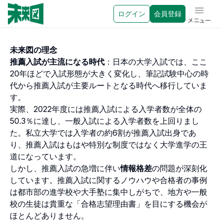
ログイン
会員登録
メニュ
未来図の理念
推薦入試が主流になる時代
：日本の大学入試では、ここ
20年ほどで入試形態が大きく変化し、筆記試験中心の時
代から推薦入試が主要ルートとなる時代へ移行していま
す。
実際、2022年度には推薦入試による入学者数が全体の
50.3％に達し、一般入試による入学者数を上回りまし
た。私立大学では入学者の約6割が推薦入試出身であ
り、推薦入試はもはや特別な制度ではなく大学進学の王
道になっています。
しかし、推薦入試の急増に伴い
情報格差
の問題が深刻化
しています。推薦入試に関するノウハウや合格者の事例
は都市部の進学校や大手塾に集中しがちで、地方や一般
校の生徒は貴重な「合格志望理由書」を目にする機会が
ほとんどありません。