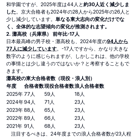
和学園ですが、2025年度は44人と
約30人近く減少しま
した
。京大合格者も2024年の28人から2025年の26人と
少し減少しています。
単なる東大志向の変化だけでな
く、全体的な志望傾向の変化が推測されます。
2. 灘高校（兵庫県） 前年比-17人
日本最高峰の男子校・灘高校も、2024年度の
94人から
77人に減少しています
。-17人ですから、かなり大きな
数字のように感じられますが、しかしこれは、他の学校
の事情とは少し違うのではないか？と考察することもで
きます。
灘高校の東大合格者数（現役・浪人別）
年度
合格者数
現役合格者数
浪人合格者数
2025年
77人
59人
18人
2024年
94人
71人
23人
2023年
88人
65人
23人
2022年
89人
66人
23人
2021年
91人
68人
23人
注目するべきは、24年度までの浪人合格者数が23人程