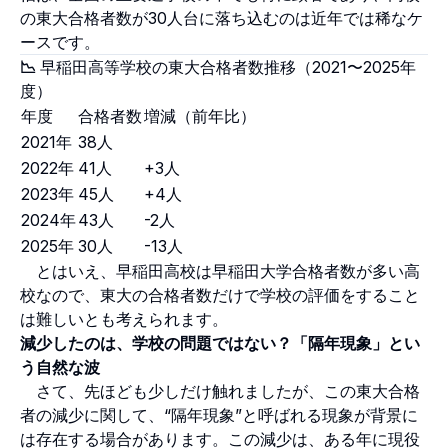
の東大合格者数が30人台に落ち込むのは近年では稀なケ
ースです。
📉
早稲田高等学校の東大合格者数推移（2021〜2025年
度）
年度
合格者数
増減（前年比）
2021年
38人
2022年
41人
+3人
2023年
45人
+4人
2024年
43人
-2人
2025年
30人
-13人
とはいえ、早稲田高校は早稲田大学合格者数が多い高
校なので、東大の合格者数だけで学校の評価をすること
は難しいとも考えられます。
減少したのは、学校の問題ではない？「隔年現象」とい
う自然な波
さて、先ほども少しだけ触れましたが、この東大合格
者の減少に関して、“隔年現象”と呼ばれる現象が背景に
は存在する場合があります。この減少は、ある年に現役