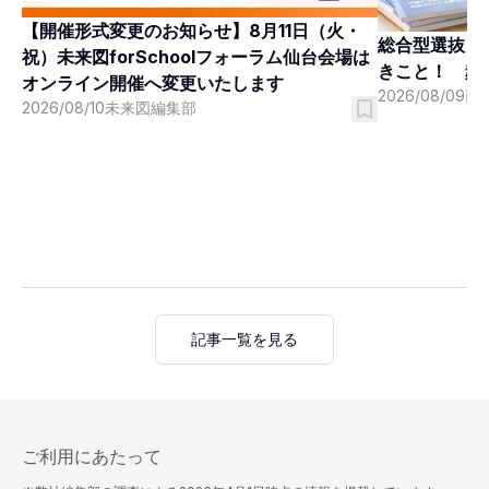
【開催形式変更のお知らせ】8月11日（火・
総合型選抜（
祝）未来図forSchoolフォーラム仙台会場は
きこと！ 頻
オンライン開催へ変更いたします
2026/08/09
西
2026/08/10
未来図編集部
記事一覧を見る
ご利用にあたって