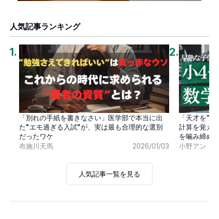
人気記事ランキング
1
.
2
.
「別れの手紙を書きなさい」医学部で本当に出
「天才を”卒
た"エモ過ぎる入試"が、実は最も合理的な選別
計算を覚え
だったワケ
を噛み締め
布施川天馬
2026/01/03
小野アン
人気記事一覧を見る