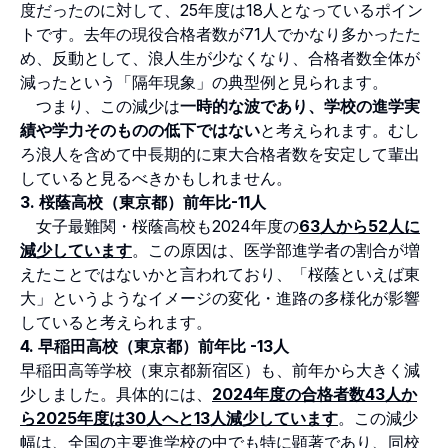
度だったのに対して、25年度は18人となっているポイン
トです。去年の現役合格者数が71人でかなり多かったた
め、反動として、浪人生が少なくなり、合格者数全体が
減ったという「隔年現象」の典型例と見られます。
つまり、この減少は
一時的な波であり、学校の進学実
績や学力そのものの低下ではない
と考えられます。むし
ろ浪人を含めて中長期的に東大合格者数を安定して輩出
していると見るべきかもしれません。
3. 桜蔭高校（東京都）前年比-11人
女子最難関・桜蔭高校も2024年度の
63人から52人に
減少しています
。この原因は、医学部進学者の割合が増
えたことではないかと言われており、「桜蔭といえば東
大」というようなイメージの変化・進路の多様化が影響
していると考えられます。
4. 早稲田高校（東京都）前年比 -13人
早稲田高等学校（東京都新宿区）も、前年から大きく減
少しました。具体的には、
2024年度の合格者数43人か
ら2025年度は30人へと13人減少しています
。この減少
幅は、全国の主要進学校の中でも特に顕著であり、同校