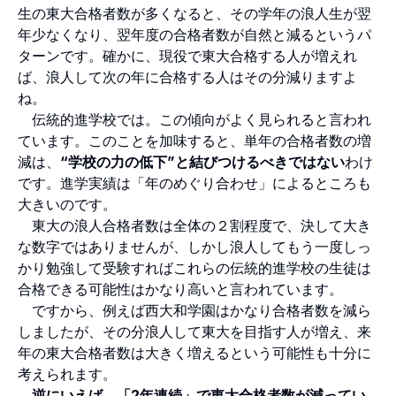
生の東大合格者数が多くなると、その学年の浪人生が翌
年少なくなり、翌年度の合格者数が自然と減るというパ
ターンです。確かに、現役で東大合格する人が増えれ
ば、浪人して次の年に合格する人はその分減りますよ
ね。
伝統的進学校では。この傾向がよく見られると言われ
ています。このことを加味すると、単年の合格者数の増
減は、
“学校の力の低下”と結びつけるべきではない
わけ
です。進学実績は「年のめぐり合わせ」によるところも
大きいのです。
東大の浪人合格者数は全体の２割程度で、決して大き
な数字ではありませんが、しかし浪人してもう一度しっ
かり勉強して受験すればこれらの伝統的進学校の生徒は
合格できる可能性はかなり高いと言われています。
ですから、例えば西大和学園はかなり合格者数を減ら
しましたが、その分浪人して東大を目指す人が増え、来
年の東大合格者数は大きく増えるという可能性も十分に
考えられます。
逆にいえば、「2年連続」で東大合格者数が減ってい