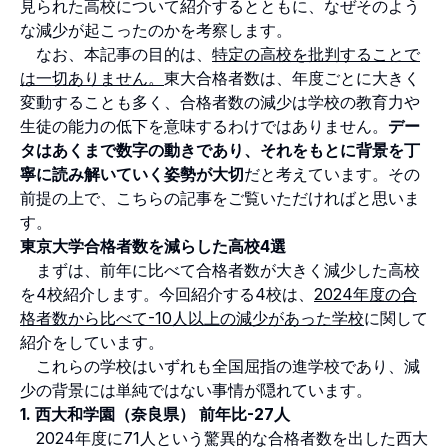
見られた高校について紹介するとともに、なぜそのよう
な減少が起こったのかを考察します。
なお、本記事の目的は、
特定の高校を批判することで
は一切ありません。
東大合格者数は、年度ごとに大きく
変動することも多く、合格者数の減少は学校の教育力や
生徒の能力の低下を意味するわけではありません。
デー
タはあくまで数字の動きであり、それをもとに背景を丁
寧に読み解いていく姿勢が大切
だと考えています。その
前提の上で、こちらの記事をご覧いただければと思いま
す。
東京大学合格者数を減らした高校4選
まずは、前年に比べて合格者数が大きく減少した高校
を4校紹介します。今回紹介する4校は、
2024年度の合
格者数から比べて-10人以上の減少があった学校
に関して
紹介をしています。
これらの学校はいずれも全国屈指の進学校であり、減
少の背景には単純ではない事情が隠れています。
1. 西大和学園（奈良県） 前年比-27人
2024年度に71人という驚異的な合格者数を出した西大