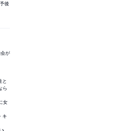
予後
機会が
性と
なら
に女
・キ
い
。