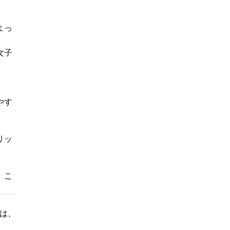
よっ
女子
やす
リッ
。こ
のは、