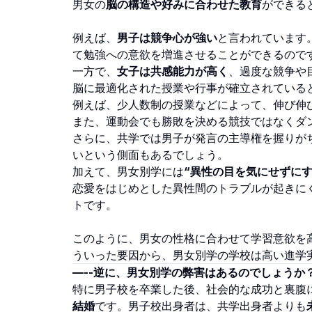
男女の
脳の構造や好みに合わせた教育
ができる
例えば、
男子は競争心が強い
と言われています
て勉強への意欲を増進させることができるので
一方で、
女子は共感能力が高く
、過度な競争や
脳に最適化された授業や行事が確立されている
例えば、少人数制の授業などによって、伸び伸
また、運動会でも勝敗を決める競技ではなくダ
さらに、共学では男子が発言の主導権を握りが
いという側面もあるでしょう。
加えて、男女別学には
“異性の目を気にせずにす
恋愛をはじめとした異性間のトラブルが起きに
トです。
このように、男女の性格に合わせて学習意欲を
ういった要因から、男女別学の学校は高い進学
—--逆に、男女別学の弊害はあるのでしょうか
特に男子校を卒業した後、社会的な成功と裏腹
結婚
です。男子校出身者は、共学出身者よりも