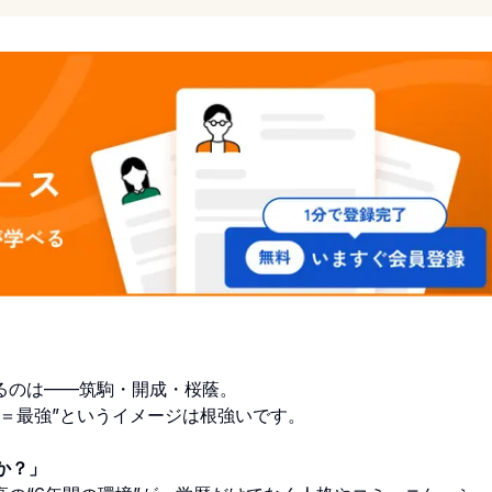
るのは——筑駒・開成・桜蔭。
＝最強”というイメージは根強いです。
か？」