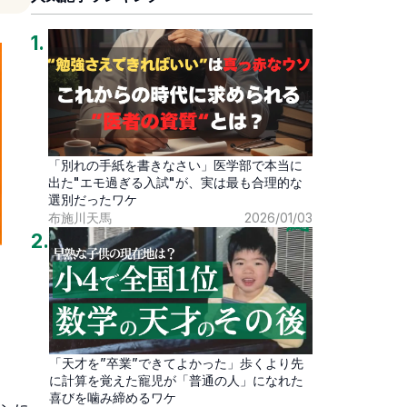
1
.
「別れの手紙を書きなさい」医学部で本当に
出た"エモ過ぎる入試"が、実は最も合理的な
選別だったワケ
布施川天馬
2026/01/03
2
.
「天才を”卒業”できてよかった」歩くより先
に計算を覚えた寵児が「普通の人」になれた
喜びを噛み締めるワケ