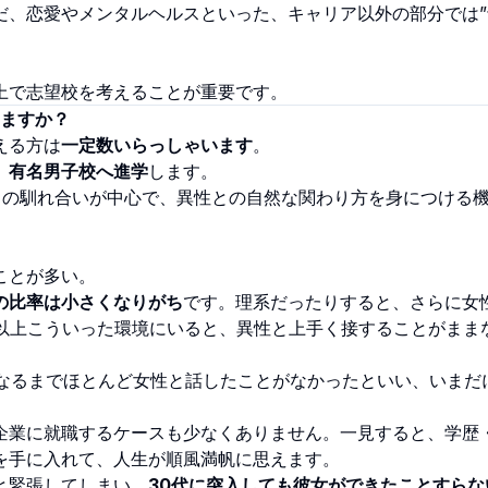
だ、恋愛やメンタルヘルスといった、キャリア以外の部分では”
上で志望校を考えることが重要です。
いますか？
える方は
一定数いらっしゃいます
。
、
有名男子校へ進学
します。
との馴れ合いが中心で、異性との自然な関わり方を身につける
ことが多い。
の比率は小さくなりがち
です。理系だったりすると、さらに女
年以上こういった環境にいると、異性と上手く接することがまま
になるまでほとんど女性と話したことがなかったといい、いまだ
企業に就職するケースも少なくありません。一見すると、学歴
を手に入れて、人生が順風満帆に思えます。
と緊張してしまい、
30代に突入しても彼女ができたことすらな