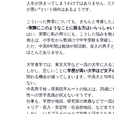
人生が決まってしまうわけではありません。た
が悪い”という傾向はあるようです。
こういった弊害についても、きちんと考慮した
–実際にこのようなことに困る方はいらっしゃ
はい。実際に私の周りにも、こうした悩みを抱
例えば、小学生から塾漬けで中学受験を突破し
ただ、中高6年間は勉強や部活動、友人の男子
ほとんどありません。
大学進学では、東京大学など一流の大学に入る
しかし、悲しいことに
学歴が高い大学ほど女子
関わる機会が減ってしまいます。中高大と10
ない。
中高男子校→理系院卒ルートの知人は、25歳
性への苦手意識が拭えないそうです。
仕事も、学歴や地頭、研究室の推薦などで一流
ャリア・収入・安定性・社会的地位、など全て
しかし、いざプライベートで女性と話すとなる