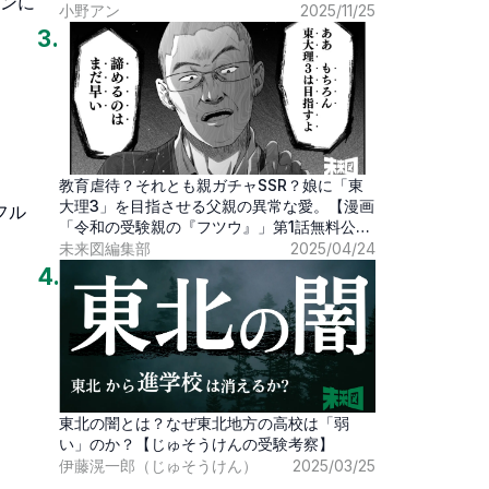
ョンに
小野アン
2025/11/25
3
.
教育虐待？それとも親ガチャSSR？娘に「東
大理3」を目指させる父親の異常な愛。【漫画
フル
「令和の受験親の『フツウ』」第1話無料公
開】
未来図編集部
2025/04/24
4
.
東北の闇とは？なぜ東北地方の高校は「弱
い」のか？【じゅそうけんの受験考察】
伊藤滉一郎（じゅそうけん）
2025/03/25