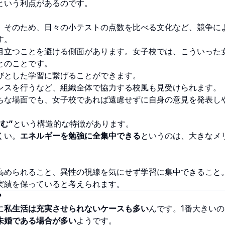
という利点があるのです。
。そのため、日々の小テストの点数を比べる文化など、競争に
す。
目立つことを避ける側面があります。女子校では、こういった
とのことです。
びとした学習に繋げることができます。
ンスを行うなど、組織全体で協力する校風も見受けられます。
ちな場面でも、女子校であれば遠慮せずに自身の意見を発表し
む”
という構造的な特徴があります。
くい。
エネルギーを勉強に全集中できる
というのは、大きなメ
高められること、異性の視線を気にせず学習に集中できること
実績を保っていると考えられます。
？
に
私生活は充実させられないケースも多い
んです。1番大きい
未婚である場合が多い
ようです。