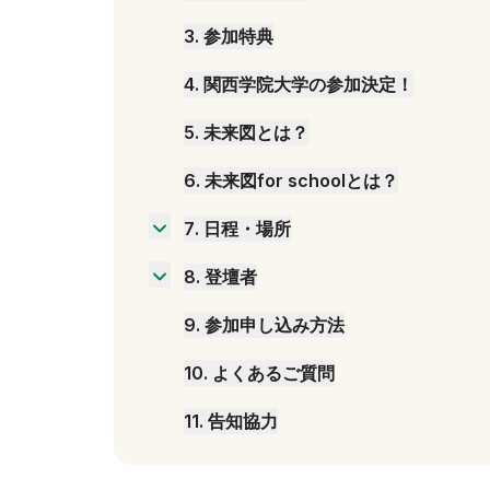
3
.
参加特典
4
.
関西学院大学の参加決定！
5
.
未来図とは？
6
.
未来図for schoolとは？
7
.
日程・場所
岡山会場 7月25日(土)14時〜16時
8
.
登壇者
大阪会場 7月26日(日)14時〜16時
中山芳一
東京会場 8月9日(日)14時〜16時
9
.
参加申し込み方法
孫辰洋
仙台会場 8月11日(火)14時〜16時
西岡壱誠
10
.
よくあるご質問
博多会場 8月23日(日)14時〜16時
11
.
告知協力