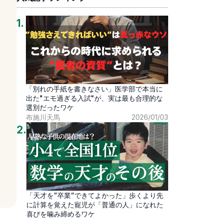
1
.
「別れの手紙を書きなさい」医学部で本当に
出た"エモ過ぎる入試"が、実は最も合理的な
選別だったワケ
布施川天馬
2026/01/03
2
.
「天才を”卒業”できてよかった」歩くより先
に計算を覚えた寵児が「普通の人」になれた
喜びを噛み締めるワケ