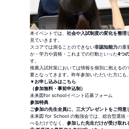
本イベントでは、
社会や入試制度の変化を整理
見ていきます。
スコアでは測ることのできない
非認知能力
の重
か・学力や資格・これまでの行動といった
4つ
す。
推薦入試対策においては情報を個別に抱えるの
要となってきます。昨年参加いただいた方にも
▼お申し込みはこちら
（参加無料・事前申込制）
未来図for schoolイベント応募フォーム
参加特典
ご参加の先生全員に、三大プレゼントをご用意
未来図 for School の勉強会では、総合
べるだけでなく、
参加した先生だけが受け取れ