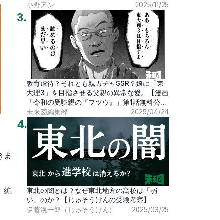
小野アン
2025/11/25
3
.
教育虐待？それとも親ガチャSSR？娘に「東
大理3」を目指させる父親の異常な愛。【漫画
「令和の受験親の『フツウ』」第1話無料公
開】
未来図編集部
2025/04/24
4
.
きま
」編
東北の闇とは？なぜ東北地方の高校は「弱
い」のか？【じゅそうけんの受験考察】
伊藤滉一郎（じゅそうけん）
2025/03/25