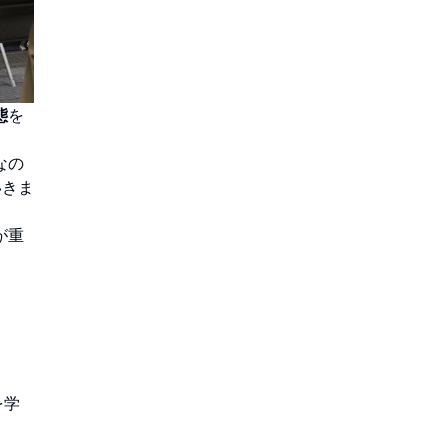
態
を
なの
いきま
が重
。
を学