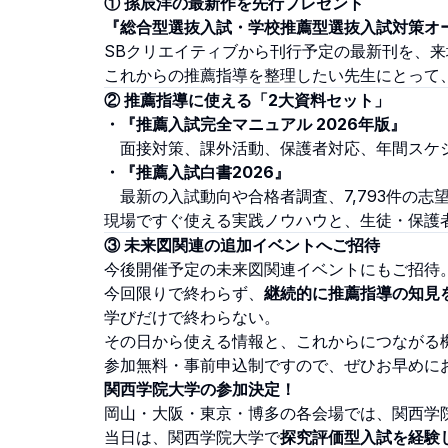
① 孫辰洋の最新作を先行プレゼント
『総合型選抜入試・学校推薦型選抜入試対策オ
SBクリエイティブから刊行予定の最新刊を、
これからの推薦指導を整理したい先生にとって
② 推薦指導に使える「2大資料セット」
・『推薦入試完全マニュアル 2026年版』
面接対策、課外活動、保護者対応、年間スケジ
・『推薦入試白書2026』
最新の入試動向や合格者調査、7,793件の志
現場ですぐ使える実践ノウハウと、生徒・保護
③ 未来図関連の追加イベントへご招待
今後開催予定の未来図関連イベントにもご招待
今回限りで終わらず、
継続的に推薦指導の知見
学びだけで終わらない。
その日から使える情報と、これからにつながる
参加無料・事前申込制ですので、ぜひお早めに
関西学院大学の参加決定！
岡山・大阪・東京・博多の各会場では、関西学
当日は、関西学院大学で
探究評価型入試を経験