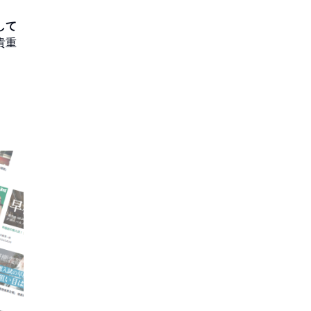
して
貴重