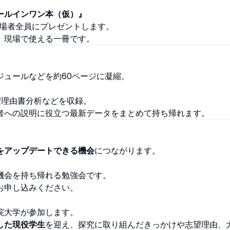
ールインワン本（仮）』
来場者全員にプレゼントします。
、現場で使える一冊です。
ュールなどを約60ページに凝縮。
望理由書分析などを収録。
者への説明に役立つ最新データをまとめて持ち帰れます。
。
をアップデートできる機会
につながります。
機会を持ち帰れる勉強会です。
お申し込みください。
院大学が参加します。
した現役学生
を迎え、探究に取り組んだきっかけや志望理由、