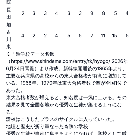
院
長
2
3
3
4
3
3
8
8
5
4
田
加
古
4
2
2
4
5
5
7
11
15
5
川
東
※「進学校データ名鑑」
（
https://www.shindeme.com/entry/tk/hyogo/
2026年
6月24日閲覧）より作成。新幹線開通後の1965年より、
主要な兵庫県の高校からの東大合格者が有意に増加して
いる。1968年、1970年は東大合格者数で灘が全国1位で
あった。
東大合格者数が増えると、知名度は一気に上がる。その
結果を見て全国各地から優秀な生徒が集まるようにな
る。
灘校はこうしたプラスのサイクルに入っていった。
地理と歴史が折り重なった奇跡の学校
優秀な生徒が自然に集まるようになれば、学校として厳