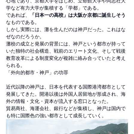
心地であり、京都大学をはじめ、立命館大学や同志社大
学など有力大学が集積する「学都」である。
であれば、
「日本一の高校」は大阪か京都に誕生しそう
なものである。
しかし実際には、灘を生んだのは神戸だった。これはな
ぜなのだろうか。
灘校の成立と発展の背景には、神戸という都市が持って
いた独特の社会構造、戦前のエリート文化、そして戦後
教育改革による制度変化が複雑に絡み合っていたと考え
られる。
「外向的都市・神戸」の功罪
近代以降の神戸は、日本を代表する国際港湾都市として
発展してきた。開港以後は外国人居留地が形成され、海
外の情報・文化・資本が流入する窓口となった。
貿易商社、海運会社、銀行などが集積し、神戸は国内で
も特に国際色の強い都市として成長していく。