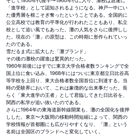
そして1950年代後半〜1960年代に入り、灘校は急速に
「進学校」として認知されるようになる。神戸一中にい
た優秀層を根こそぎ奪ったということである。全国的に
公立高校では教育の平準化が行われたこともあり、私立
校として追い風でもあった。灘の人気をさらに後押しし
た。現在の「灘」の原型は、この時期に形作られていっ
たのである。
雪だるま式に拡大した「灘ブランド」
その後の灘校の躍進は驚異的だった。
1960年前後にはすでに東京大学合格者数ランキングで全
国上位に食い込み、1968年にはついに東京都立日比谷高
等学校を上回り、東大合格者数全国首位に到達する。当
時の受験界において、これは象徴的な出来事だった。長
らく「東大進学の王者」として君臨してきた日比谷を、
関西の私学が追い抜いたのである。
さらに1964年の東海道新幹線開業も、灘の全国化を後押
しした。東京〜大阪間の移動時間短縮によって、関西の
学校情報が首都圏にも広がりやすくなり、「灘」という
名前は全国区のブランドへと変化していく。