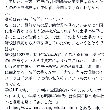
していた。一方、神戸には旧制高等商業学校は置かれた
ものの旧制高校は存在せず、帝国大学も置かれなかっ
た。
灘校は昔から「名門」だったか？
なるほど、戦前からの歴史的背景を見ると、確かに全国
に名を轟かせるような学校が生まれそうな土壌は神戸に
あったことが理解できる。では、そのような土壌の中で
灘校は戦前から人気を博していたのか、というとそうで
はない。
灘校は1927年に菊正宗の嘉納家、白鶴の嘉納家、櫻正宗
の山邑家など巨大酒造資本により設立された。「灘」と
いう名前自体が、神戸〜西宮沿岸の酒造地帯「灘五郷」
に由来する。名門の香りがする一方で、当時の灘校のイ
メージは「スポーツに強い私立校」というものだったよ
うである。
学校HPでも、「（中略）全国的なレベルにあったスポー
ツに加えて、学業でも昭和40年代には全国屈指の進学校
へと躍進を遂げてきました。」
（
https://www.nada.ac.jp/enkaku.html
）とある。神戸