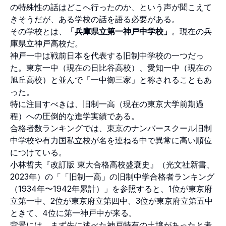
の特殊性の話はどこへ行ったのか、という声が聞こえて
きそうだが、ある学校の話を語る必要がある。
その学校とは、
「兵庫県立第一神戸中学校」
。現在の兵
庫県立神戸高校だ。
神戸一中は戦前日本を代表する旧制中学校の一つだっ
た。東京一中（現在の日比谷高校）、愛知一中（現在の
旭丘高校）と並んで「一中御三家」と称されることもあ
った。
特に注目すべきは、旧制一高（現在の東京大学前期過
程）への圧倒的な進学実績である。
合格者数ランキングでは、東京のナンバースクール旧制
中学校や有力国私立校が名を連ねる中で異常に高い順位
につけている。
小林哲夫『改訂版 東大合格高校盛衰史』（光文社新書、
2023年）の「「旧制一高」の旧制中学合格者ランキング
（1934年〜1942年累計）」を参照すると、1位が東京府
立第一中、2位が東京府立第四中、3位が東京府立第五中
ときて、4位に第一神戸中が来る。
背景には、まず先に述べた神戸特有の土壌があったと考