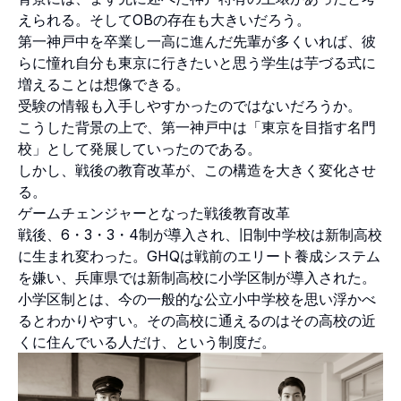
えられる。そしてOBの存在も大きいだろう。
第一神戸中を卒業し一高に進んだ先輩が多くいれば、彼
らに憧れ自分も東京に行きたいと思う学生は芋づる式に
増えることは想像できる。
受験の情報も入手しやすかったのではないだろうか。
こうした背景の上で、第一神戸中は「東京を目指す名門
校」として発展していったのである。
しかし、戦後の教育改革が、この構造を大きく変化させ
る。
ゲームチェンジャーとなった戦後教育改革
戦後、6・3・3・4制が導入され、旧制中学校は新制高校
に生まれ変わった。GHQは戦前のエリート養成システム
を嫌い、兵庫県では新制高校に小学区制が導入された。
小学区制とは、今の一般的な公立小中学校を思い浮かべ
るとわかりやすい。その高校に通えるのはその高校の近
くに住んでいる人だけ、という制度だ。