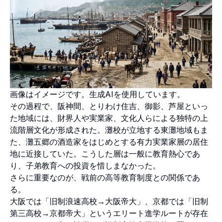
画像はイメージです。生成AIを使用しています。
その過程で、阪神間、とりわけ住吉、御影、芦屋といっ
た地域には、財界人や実業家、文化人らによる独特の上
流階層文化が形成された。灘校が立地する東灘地域もま
た、灘五郷の酒造家をはじめとする有力実業家層の居住
地に近接していた。こうした層は一般に教育熱心であ
り、子弟教育への投資を惜しまなかった。
さらに重要なのが、戦前の高等教育制度との関係であ
る。
大阪では「旧制浪速高校→大阪帝大」、京都では「旧制
第三高校→京都帝大」というエリート進学ルートが存在