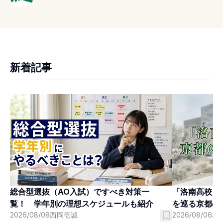
新着記事
「洛南高校」
総合型選抜（AO入試）ですべき対策一
を巡る京都の
覧！ 学年別の理想スケジュールも紹介
2026/08/06
村
2026/08/08
西岡壱誠