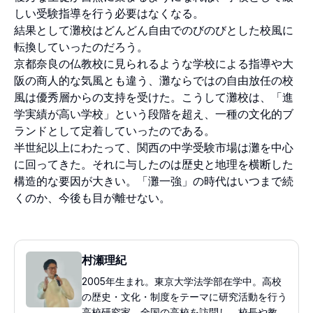
しい受験指導を行う必要はなくなる。
結果として灘校はどんどん自由でのびのびとした校風に
転換していったのだろう。
京都奈良の仏教校に見られるような学校による指導や大
阪の商人的な気風とも違う、灘ならではの自由放任の校
風は優秀層からの支持を受けた。こうして灘校は、「進
学実績が高い学校」という段階を超え、一種の文化的ブ
ランドとして定着していったのである。
半世紀以上にわたって、関西の中学受験市場は灘を中心
に回ってきた。それに与したのは歴史と地理を横断した
構造的な要因が大きい。「灘一強」の時代はいつまで続
くのか、今後も目が離せない。
村瀬理紀
2005年生まれ。東京大学法学部在学中。高校
の歴史・文化・制度をテーマに研究活動を行う
高校研究家。全国の高校を訪問し、校長や教