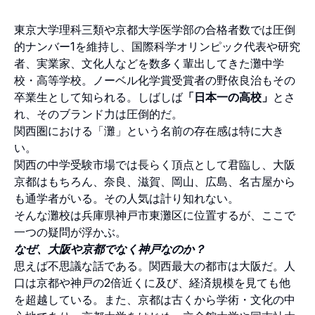
東京大学理科三類や京都大学医学部の合格者数では圧倒
的ナンバー1を維持し、国際科学オリンピック代表や研究
者、実業家、文化人などを数多く輩出してきた灘中学
校・高等学校。ノーベル化学賞受賞者の野依良治もその
卒業生として知られる。しばしば
「日本一の高校」
とさ
れ、そのブランド力は圧倒的だ。
関西圏における「灘」という名前の存在感は特に大き
い。
関西の中学受験市場では長らく頂点として君臨し、大阪
京都はもちろん、奈良、滋賀、岡山、広島、名古屋から
も通学者がいる。その人気は計り知れない。
そんな灘校は兵庫県神戸市東灘区に位置するが、ここで
一つの疑問が浮かぶ。
なぜ、大阪や京都でなく神戸なのか？
思えば不思議な話である。関西最大の都市は大阪だ。人
口は京都や神戸の2倍近くに及び、経済規模を見ても他
を超越している。また、京都は古くから学術・文化の中