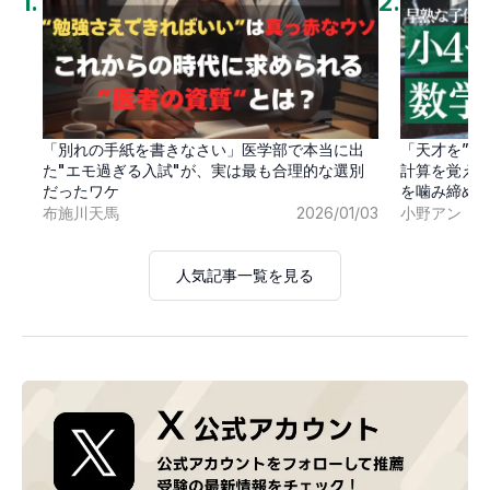
1
.
2
.
「別れの手紙を書きなさい」医学部で本当に出
「天才を”卒
た"エモ過ぎる入試"が、実は最も合理的な選別
計算を覚え
だったワケ
を噛み締め
布施川天馬
2026/01/03
小野アン
人気記事一覧を見る