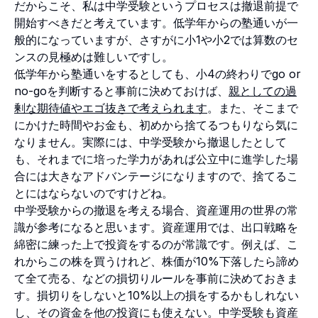
だからこそ、私は中学受験というプロセスは撤退前提で
開始すべきだと考えています。低学年からの塾通いが一
般的になっていますが、さすがに小1や小2では算数のセ
ンスの見極めは難しいですし。
低学年から塾通いをするとしても、小4の終わりでgo or
no-goを判断すると事前に決めておけば、
親としての過
剰な期待値やエゴ抜きで考えられます
。また、そこまで
にかけた時間やお金も、初めから捨てるつもりなら気に
なりません。実際には、中学受験から撤退したとして
も、それまでに培った学力があれば公立中に進学した場
合には大きなアドバンテージになりますので、捨てるこ
とにはならないのですけどね。
中学受験からの撤退を考える場合、資産運用の世界の常
識が参考になると思います。資産運用では、出口戦略を
綿密に練った上で投資をするのが常識です。例えば、こ
れからこの株を買うけれど、株価が10%下落したら諦め
て全て売る、などの損切りルールを事前に決めておきま
す。損切りをしないと10%以上の損をするかもしれない
し、その資金を他の投資にも使えない。中学受験も資産