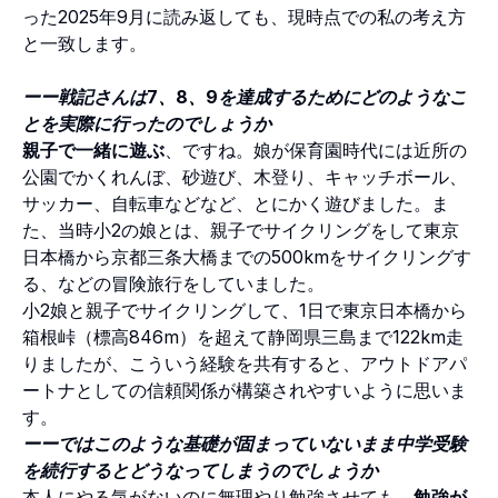
った2025年9月に読み返しても、現時点での私の考え方
と一致します。
ーー戦記さんは7、8、9を達成するためにどのようなこ
とを実際に行ったのでしょうか
親子で一緒に遊ぶ
、ですね。娘が保育園時代には近所の
公園でかくれんぼ、砂遊び、木登り、キャッチボール、
サッカー、自転車などなど、とにかく遊びました。ま
た、当時小2の娘とは、親子でサイクリングをして東京
日本橋から京都三条大橋までの500kmをサイクリングす
る、などの冒険旅行をしていました。
小2娘と親子でサイクリングして、1日で東京日本橋から
箱根峠（標高846m）を超えて静岡県三島まで122km走
りましたが、こういう経験を共有すると、アウトドアパ
ートナとしての信頼関係が構築されやすいように思いま
す。
ーーではこのような基礎が固まっていないまま中学受験
を続行するとどうなってしまうのでしょうか
本人にやる気がないのに無理やり勉強させても、
勉強が