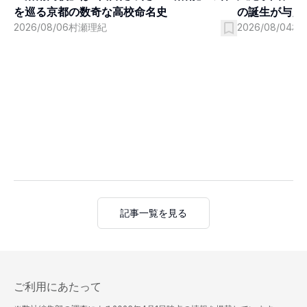
を巡る京都の数奇な高校命名史
の誕生が与え
2026/08/06
村瀬理紀
2026/08/04
村
記事一覧を見る
ご利用にあたって