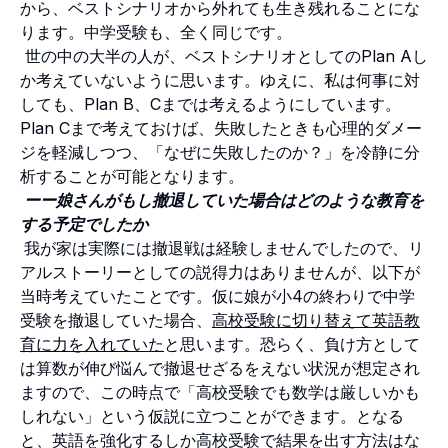
から、ベストシナリオから外れても生き残れることにな
ります。中学受験も、全く同じです。
世の中の大半の人が、ベストシナリオとしてのPlan Aし
か考えていないように思います。ゆえに、私は何事に対
しても、Plan B、Cまでは考えるようにしています。
Plan Cまで考えておけば、失敗したときも心理的ダメー
ジを軽減しつつ、「なぜに失敗したのか？」を冷静に分
析することが可能となります。
ーー娘さんがもし撤退していた場合はどのような教育を
する予定でしたか
我が家は実際には撤退戦は経験しませんでしたので、リ
アルストーリーとしての説得力はありませんが、以下が
当時考えていたことです。仮に娘が小4の終わりで中学
受験を撤退していた場合、
高校受験に切り替えて英語教
育に力を入れていた
と思います。恐らく、負け方として
は算数が伸び悩んで撤退せざるをえない状況が想定され
ますので、この時点で「高校受験でも数学は厳しいかも
しれない」という仮説に立つことができます。となる
と、英語を強化するしか高校受験で結果を出す方法はな