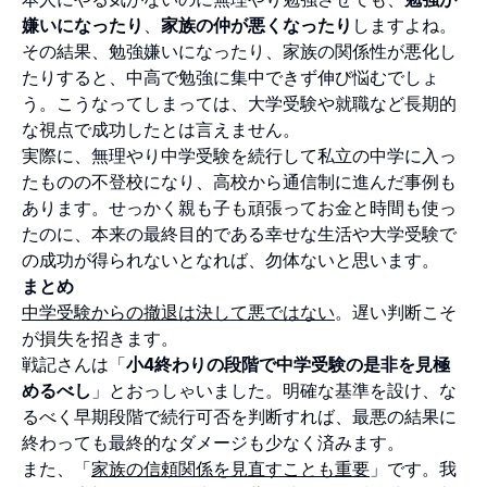
嫌いになったり
、
家族の仲が悪くなったり
しますよね。
その結果、勉強嫌いになったり、家族の関係性が悪化し
たりすると、中高で勉強に集中できず伸び悩むでしょ
う。こうなってしまっては、大学受験や就職など長期的
な視点で成功したとは言えません。
実際に、無理やり中学受験を続行して私立の中学に入っ
たものの不登校になり、高校から通信制に進んだ事例も
あります。せっかく親も子も頑張ってお金と時間も使っ
たのに、本来の最終目的である幸せな生活や大学受験で
の成功が得られないとなれば、勿体ないと思います。
まとめ
中学受験からの撤退は決して悪ではない
。遅い判断こそ
が損失を招きます。
戦記さんは「
小4終わりの段階で中学受験の是非を見極
めるべし
」とおっしゃいました。明確な基準を設け、な
るべく早期段階で続行可否を判断すれば、最悪の結果に
終わっても最終的なダメージも少なく済みます。
また、「
家族の信頼関係を見直すことも重要
」です。我