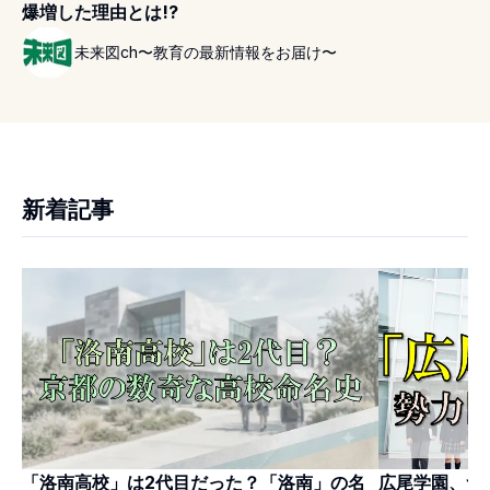
爆増した理由とは!?
未来図ch〜教育の最新情報をお届け〜
新着記事
「洛南高校」は2代目だった？「洛南」の名
広尾学園、つ