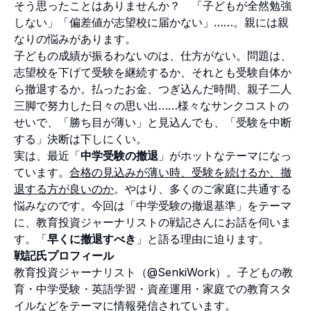
そう思ったことはありませんか？ 「子どもが全然勉強
しない」「偏差値が志望校に届かない」……。親には親
なりの悩みがあります。
子どもの成績が振るわないのは、仕方がない。問題は、
志望校を下げて受験を継続するか、それとも受験自体か
ら撤退するか。払ったお金、つぎ込んだ時間、親子二人
三脚で努力した日々の思い出……様々なサンクコストの
せいで、「勝ち目が薄い」と見込んでも、「受験を中断
する」決断は下しにくい。
実は、最近「
中学受験の撤退
」がホットなテーマになっ
ています。
合格の見込みが薄い時、受験を続けるか、撤
退する方が良いのか
。やはり、多くのご家庭に共通する
悩みなのです。今回は「中学受験の撤退基準」をテーマ
に、教育投資ジャーナリストの戦記さんにお話を伺いま
す。「
早くに撤退すべき
」と語る理由に迫ります。
戦記氏プロフィール
教育投資ジャーナリスト（
@SenkiWork
）。子どもの教
育・中学受験・英語学習・資産運用・家庭での教育スタ
イルなどをテーマに情報発信されています。