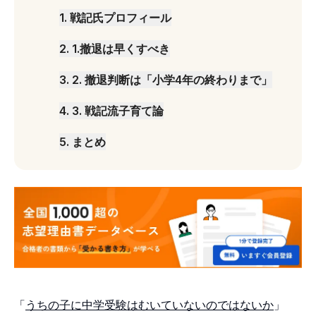
1
.
戦記氏プロフィール
2
.
1.撤退は早くすべき
3
.
2. 撤退判断は「小学4年の終わりまで」
4
.
3. 戦記流子育て論
5
.
まとめ
「
うちの子に中学受験はむいていないのではないか
」