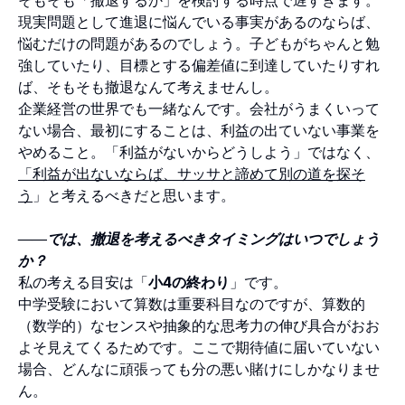
現実問題として進退に悩んでいる事実があるのならば、
悩むだけの問題があるのでしょう。子どもがちゃんと勉
強していたり、目標とする偏差値に到達していたりすれ
ば、そもそも撤退なんて考えませんし。
企業経営の世界でも一緒なんです。会社がうまくいって
ない場合、最初にすることは、利益の出ていない事業を
やめること。「利益がないからどうしよう」ではなく、
「利益が出ないならば、サッサと諦めて別の道を探そ
う
」と考えるべきだと思います。
――では、撤退を考えるべきタイミングはいつでしょう
か？
私の考える目安は「
小4の終わり
」です。
中学受験において算数は重要科目なのですが、算数的
（数学的）なセンスや抽象的な思考力の伸び具合がおお
よそ見えてくるためです。ここで期待値に届いていない
場合、どんなに頑張っても分の悪い賭けにしかなりませ
ん。