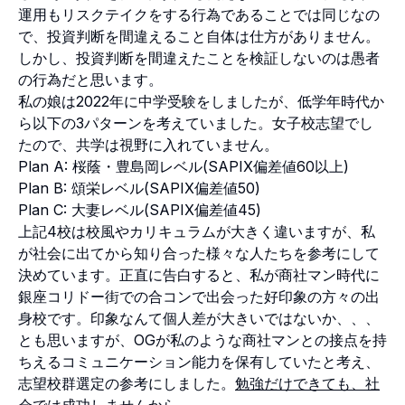
運用もリスクテイクをする行為であることでは同じなの
で、投資判断を間違えること自体は仕方がありません。
しかし、投資判断を間違えたことを検証しないのは愚者
の行為だと思います。
私の娘は2022年に中学受験をしましたが、低学年時代か
ら以下の3パターンを考えていました。女子校志望でし
たので、共学は視野に入れていません。
Plan A: 桜蔭・豊島岡レベル(SAPIX偏差値60以上)
Plan B: 頌栄レベル(SAPIX偏差値50)
Plan C: 大妻レベル(SAPIX偏差値45)
上記4校は校風やカリキュラムが大きく違いますが、私
が社会に出てから知り合った様々な人たちを参考にして
決めています。正直に告白すると、私が商社マン時代に
銀座コリドー街での合コンで出会った好印象の方々の出
身校です。印象なんて個人差が大きいではないか、、、
とも思いますが、OGが私のような商社マンとの接点を持
ちえるコミュニケーション能力を保有していたと考え、
志望校群選定の参考にしました。
勉強だけできても、社
会では成功しませんから
。