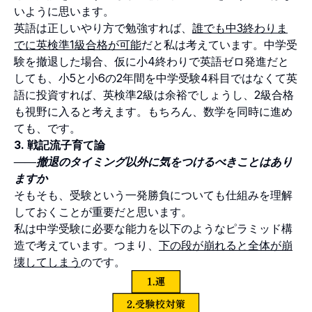
いように思います。
英語は正しいやり方で勉強すれば、
誰でも中3終わりま
でに英検準1級合格が可能
だと私は考えています。中学受
験を撤退した場合、仮に小4終わりで英語ゼロ発進だと
しても、小5と小6の2年間を中学受験4科目ではなくて英
語に投資すれば、英検準2級は余裕でしょうし、2級合格
も視野に入ると考えます。もちろん、数学を同時に進め
ても、です。
3. 戦記流子育て論
――撤退のタイミング以外に気をつけるべきことはあり
ますか
そもそも、受験という一発勝負についても仕組みを理解
しておくことが重要だと思います。
私は中学受験に必要な能力を以下のようなピラミッド構
造で考えています。つまり、
下の段が崩れると全体が崩
壊してしまう
のです。