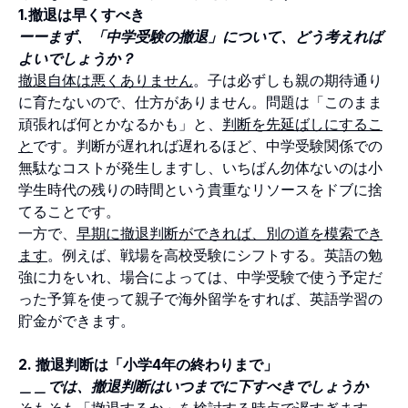
1.撤退は早くすべき
ーーまず、「中学受験の撤退」について、どう考えれば
よいでしょうか？
撤退自体は悪くありません
。子は必ずしも親の期待通り
に育たないので、仕方がありません。問題は「このまま
頑張れば何とかなるかも」と、
判断を先延ばしにするこ
と
です。判断が遅れれば遅れるほど、中学受験関係での
無駄なコストが発生しますし、いちばん勿体ないのは小
学生時代の残りの時間という貴重なリソースをドブに捨
てることです。
一方で、
早期に撤退判断ができれば、別の道を模索でき
ます
。例えば、戦場を高校受験にシフトする。英語の勉
強に力をいれ、場合によっては、中学受験で使う予定だ
った予算を使って親子で海外留学をすれば、英語学習の
貯金ができます。
2. 撤退判断は「小学4年の終わりまで」
＿＿では、撤退判断はいつまでに下すべきでしょうか
そもそも「撤退するか」を検討する時点で遅すぎます。