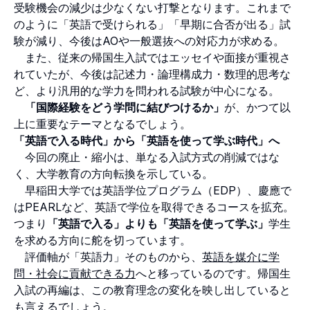
受験機会の減少は少なくない打撃となります。これまで
のように「英語で受けられる」「早期に合否が出る」試
験が減り、今後はAOや一般選抜への対応力が求める。
また、従来の帰国生入試ではエッセイや面接が重視さ
れていたが、今後は記述力・論理構成力・数理的思考な
ど、より汎用的な学力を問われる試験が中心になる。
「国際経験をどう学問に結びつけるか」
が、かつて以
上に重要なテーマとなるでしょう。
「英語で入る時代」から「英語を使って学ぶ時代」へ
今回の廃止・縮小は、単なる入試方式の削減ではな
く、大学教育の方向転換を示している。
早稲田大学では英語学位プログラム（EDP）、慶應で
はPEARLなど、英語で学位を取得できるコースを拡充。
つまり
「英語で入る」よりも「英語を使って学ぶ」
学生
を求める方向に舵を切っています。
評価軸が「英語力」そのものから、
英語を媒介に学
問・社会に貢献できる力
へと移っているのです。帰国生
入試の再編は、この教育理念の変化を映し出していると
も言えるでしょう。