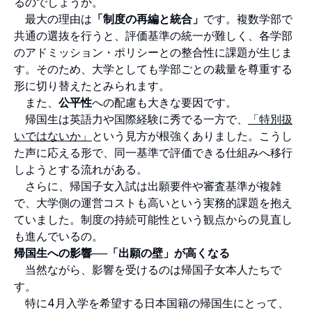
るのでしょうか。
最大の理由は
「制度の再編と統合」
です。複数学部で
共通の選抜を行うと、評価基準の統一が難しく、各学部
のアドミッション・ポリシーとの整合性に課題が生じま
す。そのため、大学としても学部ごとの裁量を尊重する
形に切り替えたとみられます。
また、
公平性
への配慮も大きな要因です。
帰国生は英語力や国際経験に秀でる一方で、
「特別扱
いではないか」
という見方が根強くありました。こうし
た声に応える形で、同一基準で評価できる仕組みへ移行
しようとする流れがある。
さらに、帰国子女入試は出願要件や審査基準が複雑
で、大学側の運営コストも高いという実務的課題を抱え
ていました。制度の持続可能性という観点からの見直し
も進んでいるの。
帰国生への影響──「出願の壁」が高くなる
当然ながら、影響を受けるのは帰国子女本人たちで
す。
特に4月入学を希望する日本国籍の帰国生にとって、