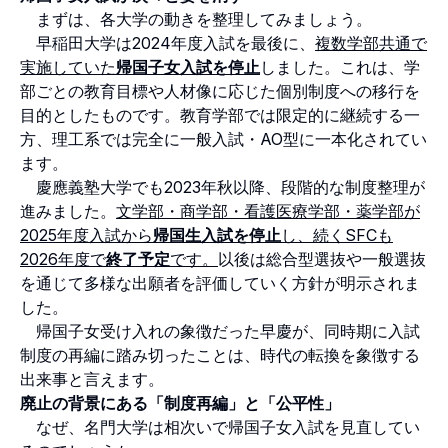
まずは、各大学の動きを整理してみましょう。
早稲田大学は2024年度入試を最後に、
複数学部共通で
実施していた
帰国子女入試を停止
しました。これは、学
部ごとの教育目標や人材像に応じた個別制度への移行を
目的としたものです。教育学部では限定的に継続する一
方、理工系では完全に一般入試・AO型に一本化されてい
ます。
慶應義塾大学でも2023年秋以降、段階的な制度整理が
進みました。
文学部・商学部・看護医療学部・薬学部が
2025年度入試から
帰国生入試を停止
し、続くSFCも
2026年度で
終了予定
です。
以後は総合型選抜や一般選抜
を通じて多様な出願者を評価していく方針が明示されま
した。
帰国子女受け入れの象徴だった早慶が、同時期に入試
制度の再編に踏み切ったことは、時代の転換を象徴する
出来事と言えます。
廃止の背景にある「制度再編」と「公平性」
なぜ、名門大学は相次いで帰国子女入試を見直してい