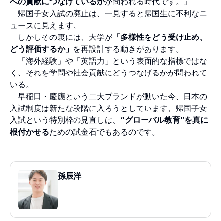
への貢献につなげているか
が問われる時代です。」
帰国子女入試の廃止は、一見すると
帰国生に不利なニ
ュース
に見えます。
しかしその裏には、大学が
「多様性をどう受け止め、
どう評価するか」
を再設計する動きがあります。
「海外経験」や「英語力」という表面的な指標ではな
く、それを学問や社会貢献にどうつなげるかが問われて
いる。
早稲田・慶應という二大ブランドが動いた今、日本の
入試制度は新たな段階に入ろうとしています。帰国子女
入試という特別枠の見直しは、
“グローバル教育”を真に
根付かせる
ための試金石でもあるのです。
孫辰洋