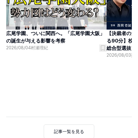
広尾学園、ついに関西へ。「広尾学園大阪」
【決裁者のた
の誕生が与える影響を考察
る90分】校
2026/08/04
村瀬理紀
総合型選抜」
2026/08/03
孫
記事一覧を見る