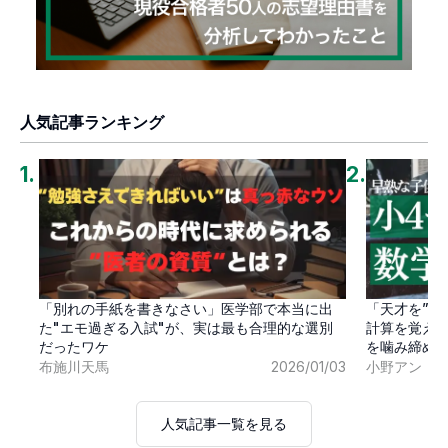
人気記事ランキング
1
.
2
.
「別れの手紙を書きなさい」医学部で本当に出
「天才を”卒
た"エモ過ぎる入試"が、実は最も合理的な選別
計算を覚え
だったワケ
を噛み締め
布施川天馬
2026/01/03
小野アン
人気記事一覧を見る