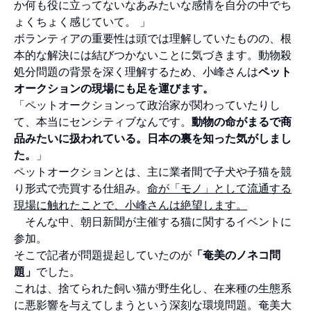
か何も役に立ってないなあみたいな感情を自分の中でち
ょくちょく感じていて。 」
ボランティアの重要性は頭では理解していたものの、根
本的な解決には結びつかないことに気づきます。動物殺
処分問題の背景を深く理解するため、小峰さんは
ペット
オークションの現場にも足を運びます。
「ペットオークションって政治家が関わっていたりし
て、本当にセンシティブなんです。
動物の命がまるで商
品みたいに扱われている。日本の裏を知った気がしまし
た。
」
ペットオークションとは、主に業者間で子犬や子猫を競
り形式で売買する仕組み。
命が「モノ」として流通する
現場に触れたことで、小峰さんは絶望します。
そんな中、朝日新聞が主催する猫に関するイベントに
参加。
そこで記者が問題提起していたのが
「奄美のノネコ問
題」
でした。
これは、捨てられた飼い猫が野生化し、在来種の生態系
に悪影響を与えてしまうという深刻な環境問題。奄美大