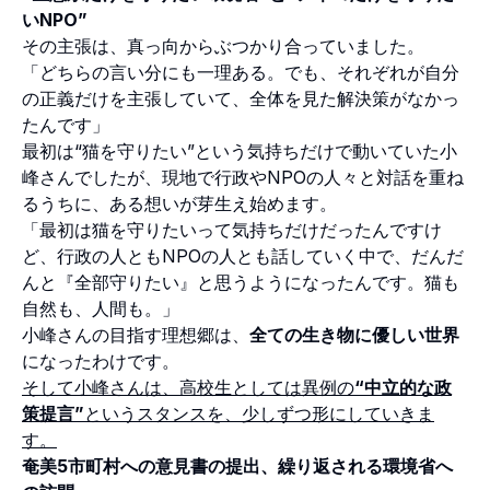
いNPO”
その主張は、真っ向からぶつかり合っていました。
「どちらの言い分にも一理ある。でも、それぞれが自分
の正義だけを主張していて、全体を見た解決策がなかっ
たんです」
最初は“猫を守りたい”という気持ちだけで動いていた小
峰さんでしたが、現地で行政やNPOの人々と対話を重ね
るうちに、ある想いが芽生え始めます。
「最初は猫を守りたいって気持ちだけだったんですけ
ど、行政の人ともNPOの人とも話していく中で、だんだ
んと『全部守りたい』と思うようになったんです。猫も
自然も、人間も。」
小峰さんの目指す理想郷は、
全ての生き物に優しい世界
になったわけです。
そして小峰さんは、高校生としては異例の
“中立的な政
策提言”
というスタンスを、少しずつ形にしていきま
す。
奄美5市町村への意見書の提出、繰り返される環境省へ