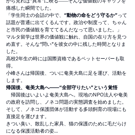
から見れば“異常”に映る――そんな価値観のギャップを
痛感した瞬間でした。
「学生同士の会話の中で、
“動物の命をどう守るか”
って
話題が普通に出てくるんです。政治や制度って、ちゃん
と市民の価値観を育ててるんだなって思いました。」
マルタ留学は世界の価値観に触れ、自国の在り方を見つ
め直す。そんな“問い”を彼女の中に残した時間となりま
した。
高校2年生の時には国際資格であるペットセーバーも取
得。
小峰さんは帰国後、ついに奄美大島に足を運び、活動を
します。
帰国後、奄美大島へ——“全部守りたい”という覚悟
帰国後はいよいよ奄美大島へ。現地のNPO法人や奄美
の政府を訪問し、ノネコ問題の実態調査を始めました。
そして、ノネコ保護団体が活動する多頭飼育の現場にも
直接足を運びます。
きつい臭い、散乱した家具、猫の保護のために毛だらけ
になる保護活動者の姿...