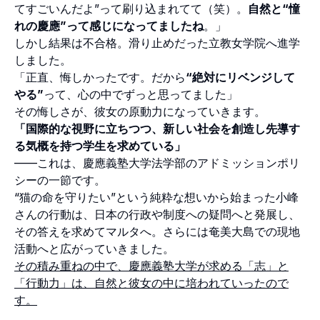
てすごいんだよ”って刷り込まれてて（笑）。
自然と“憧
れの慶應”って感じになってましたね
。」
しかし結果は不合格。滑り止めだった立教女学院へ進学
しました。
「正直、悔しかったです。だから
“絶対にリベンジして
やる”
って、心の中でずっと思ってました」
その悔しさが、彼女の原動力になっていきます。
「国際的な視野に立ちつつ、新しい社会を創造し先導す
る気概を持つ学生を求めている」
——これは、慶應義塾大学法学部のアドミッションポリ
シーの一節です。
“猫の命を守りたい”という純粋な想いから始まった小峰
さんの行動は、日本の行政や制度への疑問へと発展し、
その答えを求めてマルタへ。さらには奄美大島での現地
活動へと広がっていきました。
その積み重ねの中で、慶應義塾大学が求める「志」と
「行動力」は、自然と彼女の中に培われていったので
す。