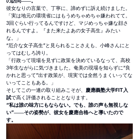
の訪問――。
彼女なりの言葉で、丁寧に、諦めずに訴え続けました。
「実は地元の環境省にはもうめちゃめちゃ嫌われてて。
3回ぐらい行ってるんですけど、マジめっちゃ嫌な顔さ
れるんですよ。『また来たよあの女子高生』みたい
な。」
“厄介な女子高生”と見られることさえも、小峰さんにと
ってはむしろ誇り。
「行政って現場を見ずに政策を決めているなって、高校
3年生ながらに気づきました。奄美の現場を知らずに“良
かれと思って”出す政策が、現実では全然うまくいってな
いってこともある。」
そしてこの一連の取り組みこそが、
慶應義塾大学FIT入
試
で高く評価されることとなります。
“私は誰の味方にもならない。でも、誰の声も無視しな
い”――その姿勢が、彼女を慶應合格へと導いたので
す。