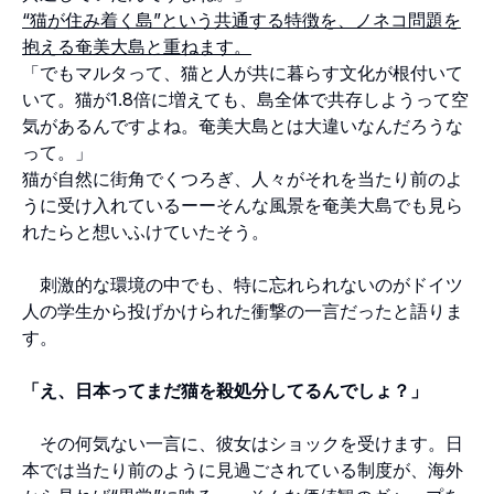
“猫が住み着く島”という共通する特徴を、ノネコ問題を
抱える奄美大島と重ねます。
「でもマルタって、猫と人が共に暮らす文化が根付いて
いて。猫が1.8倍に増えても、島全体で共存しようって空
気があるんですよね。奄美大島とは大違いなんだろうな
って。」
猫が自然に街角でくつろぎ、人々がそれを当たり前のよ
うに受け入れているーーそんな風景を奄美大島でも見ら
れたらと想いふけていたそう。
刺激的な環境の中でも、特に忘れられないのがドイツ
人の学生から投げかけられた衝撃の一言だったと語りま
す。
「え、日本ってまだ猫を殺処分してるんでしょ？」
その何気ない一言に、彼女はショックを受けます。日
本では当たり前のように見過ごされている制度が、海外