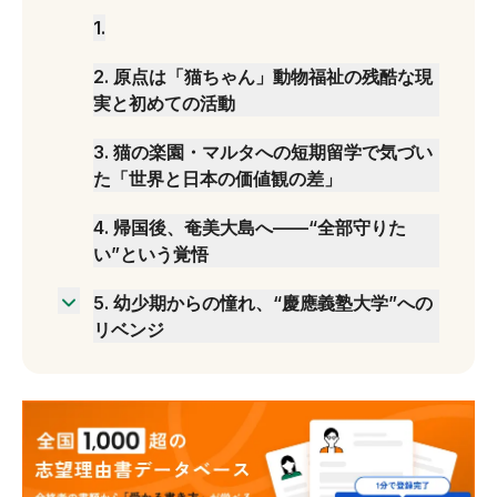
1
.
2
.
原点は「猫ちゃん」動物福祉の残酷な現
実と初めての活動
3
.
猫の楽園・マルタへの短期留学で気づい
た「世界と日本の価値観の差」
4
.
帰国後、奄美大島へ——“全部守りた
い”という覚悟
5
.
幼少期からの憧れ、“慶應義塾大学”への
リベンジ
受験生へのメッセージ