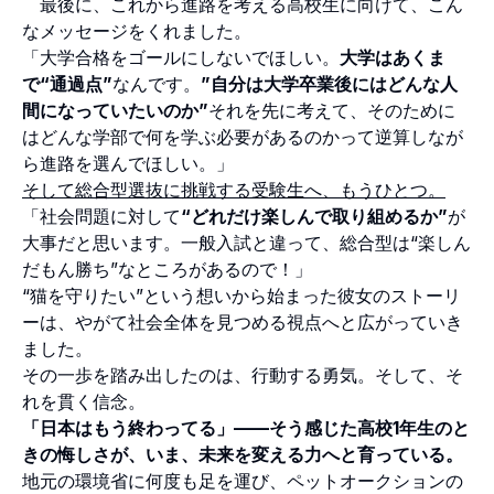
最後に、これから進路を考える高校生に向けて、こん
なメッセージをくれました。
「大学合格をゴールにしないでほしい。
大学はあくま
で“通過点”
なんです。
”自分は大学卒業後にはどんな人
間になっていたいのか”
それを先に考えて、そのために
はどんな学部で何を学ぶ必要があるのかって逆算しなが
ら進路を選んでほしい。」
そして総合型選抜に挑戦する受験生へ、もうひとつ。
「社会問題に対して
“どれだけ楽しんで取り組めるか”
が
大事だと思います。一般入試と違って、総合型は“楽しん
だもん勝ち”なところがあるので！」
“猫を守りたい”という想いから始まった彼女のストーリ
ーは、やがて社会全体を見つめる視点へと広がっていき
ました。
その一歩を踏み出したのは、行動する勇気。そして、そ
れを貫く信念。
「日本はもう終わってる」——そう感じた高校1年生のと
きの悔しさが、いま、未来を変える力へと育っている。
地元の環境省に何度も足を運び、ペットオークションの