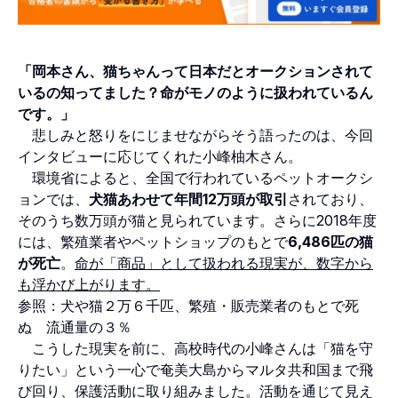
「岡本さん、猫ちゃんって日本だとオークションされて
いるの知ってました？命がモノのように扱われているん
です。」
悲しみと怒りをにじませながらそう語ったのは、今回
インタビューに応じてくれた小峰柚木さん。
環境省によると、全国で行われているペットオークシ
ョンでは、
犬猫あわせて年間12万頭が取引
されており、
そのうち数万頭が猫と見られています。さらに2018年度
には、繁殖業者やペットショップのもとで
6,486匹の猫
が死亡
。
命が「商品」として扱われる現実が、数字から
も浮かび上がります。
参照：
犬や猫２万６千匹、繁殖・販売業者のもとで死
ぬ 流通量の３％
こうした現実を前に、高校時代の小峰さんは「猫を守
りたい」という一心で奄美大島からマルタ共和国まで飛
び回り、保護活動に取り組みました。活動を通じて見え