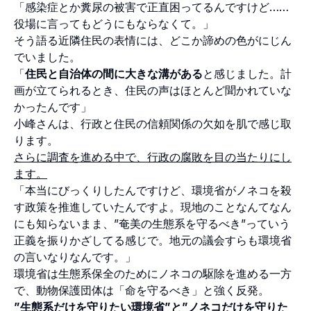
「感染症とか糞尿の被害で正直困ってるんですけど……
役場に言ってもどうにもならなくて。」
そう語る近隣住民の表情には、どこか諦めの色がにじん
でいました。
「
住民と自治体の間に大きな溝がある
と感じました。計
画が立てられるとき、住民の声はほとんど聞かれていな
かったんです」
小峰さんは、行政と住民の信頼関係の欠如を肌で感じ取
ります。
さらに調査を進める中で、行政の腐敗を目の当たりにし
ます。
「本当にびっくりしたんですけど、環境省がノネコを殺
す政策を推進していたんですよ。現地のことなんてなん
にも知らないまま、”奄美の生態系を守るべき”っていう
正義を振りかざしてる感じで。地元の議会すらも環境省
の言いなりなんです。」
環境省は生態系保全のためにノネコの駆除を進める一方
で、動物保護団体は「命を守るべき」と強く反発。
”生態系だけを守りたい環境省”と”ノネコだけを守りた