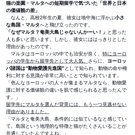
猫の楽園・マルタへの短期留学で気づいた「世界と日本
の価値観の差」
なんと、高校2年生の夏、彼女は地中海に浮かぶ
小さ
な島国・マルタ
へと飛び立ったのです。
「なぜマルタ？奄美大島じゃないんかーい！」
と思った
人も多いと思います。しかし、彼女にははっきりとした
理由があったのです。
マルタはヨーロッパの中でも治安が良く、
特にヨーロ
ッパの学生から留学先として大人気。
さらに、
ヨーロッ
パ諸国は“動物愛護先進国”
として知られ、動物の命や権
利に対する意識が非常に高いことで知られています。
「色んなヨーロッパの人々が集まるマルタなら、動物愛
護に対する価値観の違いを肌で感じられると思ったんで
す。」
留学先にマルタを選んだ背景には、もう一つ見逃せない
理由がありました。
「マルタと奄美大島、条件的には似ているなと感じてい
て。島国という地理的な特徴と猫がたくさんいることが
共通していたんですよね。」