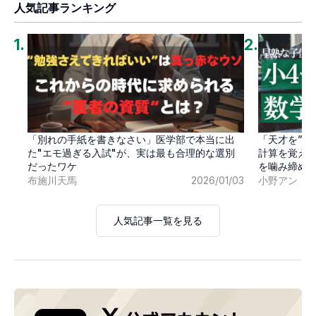
人気記事ランキング
1
.
2
.
「別れの手紙を書きなさい」医学部で本当に出
「天才を”卒
た"エモ過ぎる入試"が、実は最も合理的な選別
計算を覚え
だったワケ
を噛み締め
布施川天馬
2026/01/03
小野アン
人気記事一覧を見る