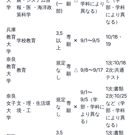
大
農・システム情
△
ど（学
(一
願
学科により
学
報・医 ・海洋政
部・学科
部)
異なる）
策科学
により異
なる）
兵庫
3.5
教育
専
10/18・
学校教育
以
✕
9/1〜9/5
大
願
19
上
学
奈良
規定
1次:10/18
教育
専
教育
な
△
9/8〜9/17
2次:共通
大
願
し
テスト
学
1次:書類
9/1〜
奈良
2次:10/25
規定
9/5（学
女子
文・理・生活環
専
など（学
な
✕
部・学科に
大
境・工
願
部・学科
し
より異な
学
により異
る）
なる）
3.5
1次:書類