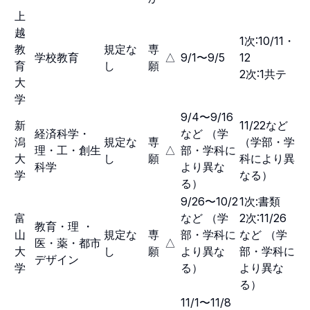
上
越
1次:10/11・
教
規定な
専
学校教育
△
9/1〜9/5
12
育
し
願
2次:1共テ
大
学
9/4〜9/16
新
11/22など
経済科学・
など （学
潟
規定な
専
（学部・学
理・工・創生
△
部・学科に
大
し
願
科により異
科学
より異な
学
なる）
る）
9/26〜10/2
1次:書類
富
など （学
2次:11/26
教育・理 ・
山
規定な
専
部・学科に
など （学
医・薬・都市
△
大
し
願
より異な
部・学科に
デザイン
学
る）
より異な
る）
11/1〜11/8