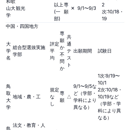
和歌
以上
専
2
山大
観光
✕
9/1〜9/3
(一
願
次:10/18・
学
部)
19
中国・四国地方
専
共
願
大
評定
通
総合型選抜実施
か
学
平
テ
出願期間
試験日
学部
不
名
均
ス
問
ト
か
1次:9/19〜
10/1
鳥
9/1〜9/5な
規定
2次:10/18・
取
専
ど（学部・
地域・農・工
な
△
10/19など
大
願
学科により
し
（学部・学
学
異なる）
科により異
なる）
法文・教育・人
島