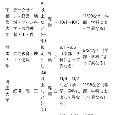
B
宇
データサイエ
以
都
ンス経営・地
上
11/29など（学
専
宮
域デザイン科
な
△
10/1〜10/3
部・学科によ
願
大
学・共同教
ど
って異なる）
学
育・工・農
(一
部)
群
規
9/1〜9/5
9/24など（学
馬
共同教育・理
定
専
（学部・学
△
部・学科によ
大
工・情報
な
願
科によって
って異なる）
学
し
異なる）
3.8
以
11/4～11/7
埼
上
など（学
11/15など（学
玉
専
経済・理・工
な
△
部・学科に
部・学科によ
大
願
ど
よって異な
って異なる）
学
(一
る）
部)