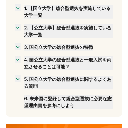
1
.
【国立大学】総合型選抜を実施している
大学一覧
2
.
【公立大学】総合型選抜を実施している
北海道地方
大学一覧
東北地方
北海道地方
関東地方
3
.
国公立大学の総合型選抜の特徴
東北地方
中部地方
ほとんどの大学で共通テストが必須
関東地方
4
.
国公立大学の総合型選抜と一般入試を両
近畿地方
募集人数が少ない
中部地方
立させることは可能？
中国・四国地方
評定平均を設定しない大学が増えている
近畿地方
九州地方
5
.
国公立大学の総合型選抜に関するよくあ
総合型選抜と一般入試のそれぞれで必要な対策
中国・四国地方
る質問
総合型選抜と一般入試を両立させるためのポイ
九州地方
共通テストなしで出願できる国公立大学はあ
ント
6
.
未来図に登録して総合型選抜に必要な志
る？
望理由書を参考にしよう
総合型選抜の地域枠とは？
総合型選抜に合格したら一般入試は受けられな
い？