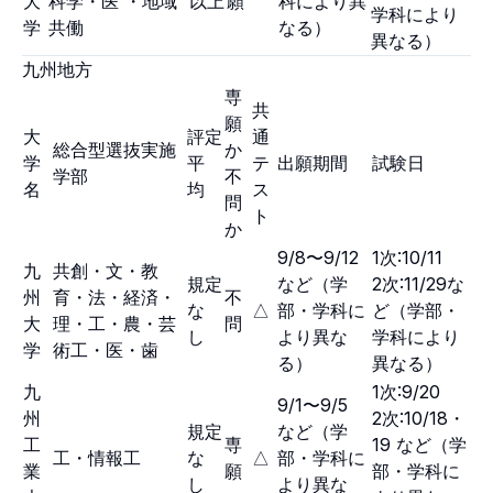
大
科学・医 ・地域
以上
願
科により異
学科により
学
共働
なる）
異なる）
九州地方
専
共
願
大
評定
通
総合型選抜実施
か
学
平
テ
出願期間
試験日
学部
不
名
均
ス
問
ト
か
9/8〜9/12
1次:10/11
九
共創・文・教
規定
など（学
2次:11/29な
州
育・法・経済・
不
な
△
部・学科に
ど（学部・
大
理・工・農・芸
問
し
より異な
学科により
学
術工・医・歯
る）
異なる）
九
1次:9/20
9/1〜9/5
州
2次:10/18・
規定
など（学
工
専
19 など（学
工・情報工
な
△
部・学科に
業
願
部・学科に
し
より異な