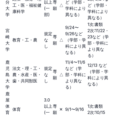
分
以上
専
ど（学部・
工・医・福祉健
△
ど（学部・
大
(一
願
学科により
康科学
学科により
学
部)
異なる）
異なる）
1次:書類
9/24〜
宮
2次:11/22・
規定
9/26など
崎
専
23など（学
教育・工・農
な
△
（学部・学
大
願
部・学科に
し
科により異
学
より異な
なる）
る）
鹿
11/4〜11/6
12/13 など
児
法文・理・工・
規定
など（学
専
（学部・学
島
農・水産・医・
な
△
部・学科に
願
科により異
大
歯・共同獣医
し
より異な
なる）
学
る）
鹿
屋
3.0
体
以上
専
1次:書類
体育
✕
9/1〜9/16
育
(一
願
2次:10/15