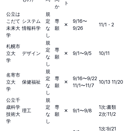
ト
か
公立は
規
こだて
システム
定
専
9/16〜
✕
11/1・2
未来大
情報科学
な
願
9/26
学
し
規
札幌市
定
専
立大
デザイン
✕
9/1〜9/5
10/11
な
願
学
し
規
名寄市
定
専
9/16〜9/22
立大
保健福祉
✕
10/13 11/20
な
願
11/1〜11/7
学
し
公立千
規
歳科学
定
専
1次:書類
理工
✕
9/1〜9/8
技術大
な
願
2次:11/2
学
し
1次:9/21