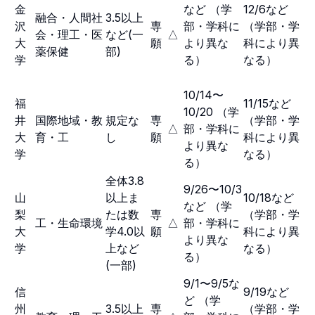
金
など （学
12/6など
融合・人間社
3.5以上
沢
専
部・学科に
（学部・学
会・理工・医
など(一
△
大
願
より異な
科により異
薬保健
部)
学
る）
なる）
10/14〜
福
11/15など
10/20 （学
井
国際地域・教
規定な
専
（学部・学
△
部・学科に
大
育・工
し
願
科により異
より異な
学
なる）
る）
全体3.8
9/26〜10/3
山
以上ま
10/18など
など （学
梨
たは数
専
（学部・学
工・生命環境
△
部・学科に
大
学4.0以
願
科により異
より異な
学
上など
なる）
る）
(一部)
9/1〜9/5な
信
9/19など
ど （学
州
3.5以上
専
（学部・学