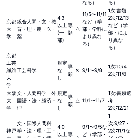
なる）
る）
1次:書類
11/5〜11/11
4.3
2次:12/13
京都
総合人間・文・教
など（学
以上
専
など（学
大
育・理・農・医・
△
部・学科に
(一
願
部・によ
学
薬
より異な
部)
り異な
る）
る）
京都
工芸
規定
専
1次:10/4
繊維
工芸科学
な
✕
9/1〜9/8
願
2次:11/8
大
し
学
大阪
文・人間科学・外
規定
1次:書類選
専
大
国語・法・経済・
な
△
11/1〜11/7
考
願
学
理
し
2次:12/21
1
文・国際人間科
次:9/27・
4.0
9/1〜9/5な
神戸
学・法・理・工・
2次:11/1な
以上
専
ど（学部・