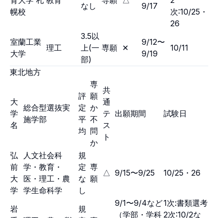
育大学 札
教育
専願
△
2
なし
9/17
幌校
次:10/25・
26
3.5以
室蘭工業
9/12〜
理工
上(一
専願
✕
10/11
大学
9/19
部)
東北地方
専
共
評
願
大
通
総合型選抜実
定
か
学
テ
出願期間
試験日
施学部
平
不
名
ス
均
問
ト
か
弘
人文社会科
規
前
学・教育・
定
専
△
9/15〜9/25
10/25・26
大
医・理工・農
な
願
学
学生命科学
し
9/1〜9/4など
1次:書類選考
岩
規
（学部・学科
2次:10/2な