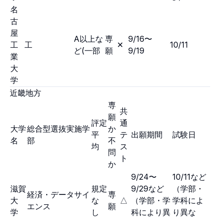
名
古
屋
A以上な
専
9/16〜
工
工
✕
10/11
ど(一部
願
9/19
業
大
学
近畿地方
専
共
願
評定
通
大学
総合型選抜実施学
か
平
テ
出願期間
試験日
名
部
不
均
ス
問
ト
か
9/24〜
10/11など
滋賀
規定
9/29など
（学部・
経済・データサイ
専
大
な
△
（学部・学
学科によ
エンス
願
学
し
科により異
り異な