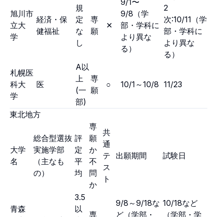
9/1〜
規
2
旭川市
9/8（学
経済・保
定
専
次:10/11（学
立大
✕
部・学科に
健福祉
な
願
部・学科に
学
より異な
し
より異な
る）
る）
A以
札幌医
上
専
科大
医
○
10/1～10/8
11/23
(一
願
学
部)
東北地方
専
共
総合型選抜
評
願
通
大学
実施学部
定
か
テ
出願期間
試験日
名
（主なも
平
不
ス
の）
均
問
ト
か
3.5
9/8～9/18な
10/18など
青森
以
専
ど（学部・
（学部・学