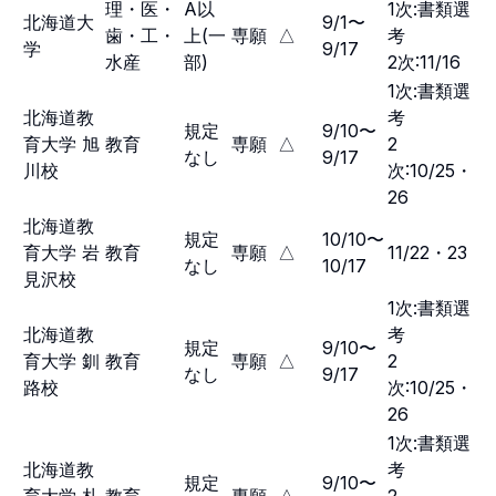
理・医・
A以
1次:書類選
北海道大
9/1〜
歯・工・
上(一
専願
△
考
学
9/17
水産
部)
2次:11/16
1次:書類選
北海道教
考
規定
9/10〜
育大学 旭
教育
専願
△
2
なし
9/17
川校
次:10/25・
26
北海道教
規定
10/10〜
育大学 岩
教育
専願
△
11/22・23
なし
10/17
見沢校
1次:書類選
北海道教
考
規定
9/10〜
育大学 釧
教育
専願
△
2
なし
9/17
路校
次:10/25・
26
1次:書類選
北海道教
考
規定
9/10〜