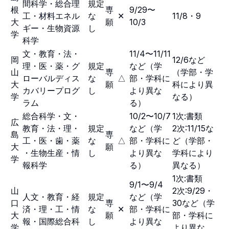
間科学・総合理
規定
根
専
9/29〜
工・材料エネル
な
✕
11/8・9
大
願
10/3
ギー・生物資源
し
学
科学
文・教育・法・
11/4〜11/11
岡
12/6など
理・医・薬・グ
規定
など（学
山
専
（学部・学
ローバルディス
な
△
部・学科に
大
願
科により異
カバリープログ
し
より異な
学
なる）
ラム
る）
総合科学・文・
10/2〜10/7
1次:書類
広
教育・法・理・
規定
など（学
2次:11/15な
島
専
工・医・歯・薬
な
△
部・学科に
ど（学部・
大
願
・生物生産・情
し
より異な
学科により
学
報科学
る）
異なる）
1次:書類
9/1〜9/4
山
2次:9/29・
人文・教育・経
規定
など（学
口
専
30など（学
済・理・工・情
な
✕
部・学科に
大
願
部・学科に
報・国際総合科
し
より異な
学
より異な