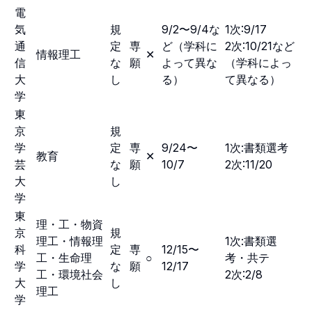
電
気
規
9/2〜9/4な
1次:9/17
通
定
専
ど（学科に
2次:10/21など
情報理工
✕
信
な
願
よって異な
（学科によっ
大
し
る）
て異なる）
学
東
京
規
学
定
専
9/24〜
1次:書類選考
教育
✕
芸
な
願
10/7
2次:11/20
大
し
学
東
理・工・物資
京
規
理工・情報理
1次:書類選
科
定
専
12/15〜
工・生命理
○
考・共テ
学
な
願
12/17
工・環境社会
2次:2/8
大
し
理工
学