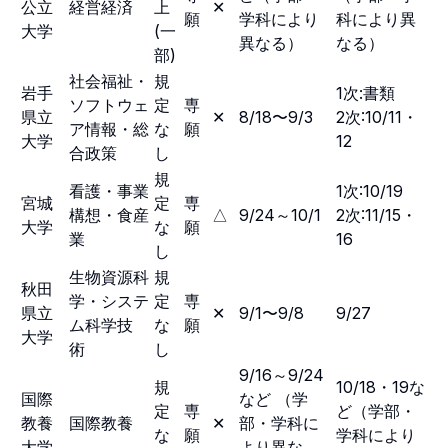
公立
経営経済
上
✕
願
学科により
科により異
大学
(一
異なる）
なる）
部)
社会福祉・
規
岩手
1次:書類
ソフトウェ
定
専
県立
✕
8/18〜9/3
2次:10/11・
ア情報・総
な
願
大学
12
合政策
し
規
看護・事業
1次:10/19
宮城
定
専
構想・食産
△
9/24～10/1
2次:11/15・
大学
な
願
業
16
し
生物資源科
規
秋田
学・システ
定
専
県立
✕
9/1〜9/8
9/27
ム科学技
な
願
大学
術
し
9/16～9/24
規
10/18・19な
国際
など （学
定
専
ど（学部・
教養
国際教養
✕
部・学科に
な
願
学科により
大学
より異な