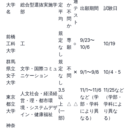
通
大学
総合型選抜実施学
定
か
テ
出願期間
試験日
名
部
平
不
ス
均
問
ト
か
規
前橋
定
専
9/23〜
工科
工
○
10/19
な
願
10/6
大学
し
群馬
規
県立
文学・国際コミュ
定
不
✕
9/1〜9/8
10/4・5
女子
ニケーション
な
問
大学
し
3.5
11/1〜11/6
11/25など
人文社会・経済経
東京
以
など（学
（学部・
営・理・都市環
都立
上
△
△
部・学科
学科によ
境・システムデザ
大学
(一
により異
り異な
イン・健康福祉
部)
なる）
る）
神奈