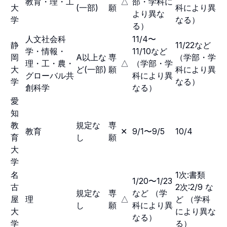
教育・理・工
△
部・学科に
大
(一部)
願
科により異
より異な
学
なる）
る）
人文社会科
11/4〜
静
11/22など
学・情報・
11/10など
岡
A以上な
専
（学部・学
理・工・農・
△
（学部・学
大
ど(一部)
願
科により異
グローバル共
科により異
学
なる）
創科学
なる）
愛
知
教
規定な
専
教育
✕
9/1〜9/5
10/4
育
し
願
大
学
名
1次:書類
1/20〜1/23
古
2次:2/9 な
規定な
専
など （学
屋
理
△
ど （学科
し
願
科により異
大
により異な
なる）
学
る）