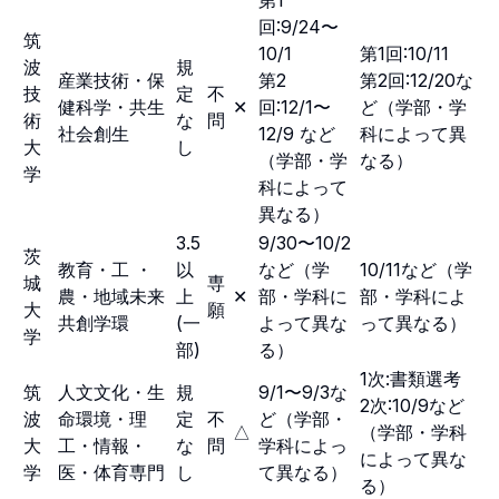
第1
回:9/24〜
筑
10/1
第1回:10/11
波
規
産業技術・保
第2
第2回:12/20な
技
定
不
健科学・共生
✕
回:12/1〜
ど（学部・学
術
な
問
社会創生
12/9 など
科によって異
大
し
（学部・学
なる）
学
科によって
異なる）
3.5
9/30〜10/2
茨
教育・工 ・
以
など（学
10/11など（学
城
専
農・地域未来
上
✕
部・学科に
部・学科によ
大
願
共創学環
(一
よって異な
って異なる）
学
部)
る）
1次:書類選考
筑
人文文化・生
規
9/1〜9/3な
2次:10/9など
波
命環境・理
定
不
ど（学部・
△
（学部・学科
大
工・情報・
な
問
学科によっ
によって異な
学
医・体育専門
し
て異なる）
る）