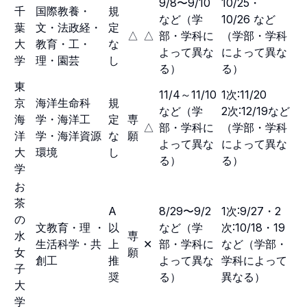
9/8〜9/10
10/25・
千
国際教養・
規
など（学
10/26 など
葉
文・法政経・
定
△
△
部・学科に
（学部・学科
大
教育・工・
な
よって異な
によって異な
学
理・園芸
し
る）
る）
東
11/4～11/10
1次:11/20
京
海洋生命科
規
など（学
2次:12/19など
海
学・海洋工
定
専
△
部・学科に
（学部・学科
洋
学・海洋資源
な
願
よって異な
によって異な
大
環境
し
る）
る）
学
お
茶
A
8/29〜9/2
1次:9/27・2
の
文教育・理 ・
以
など（学
次:10/18・19
水
専
生活科学・共
上
✕
部・学科に
など（学部・
女
願
創工
推
よって異な
学科によって
子
奨
る）
異なる）
大
学