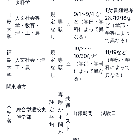
タ科学
1次:書類選考
山
規
9/1〜9/4 な
人文社会科
2次:10/18な
形
定
専
ど（学部・学
学・教育・
△
ど（学部・
大
な
願
科によって異
理・工・農
学科によっ
学
し
なる）
て異なる）
10/27～
福
規
11/19など
10/30など
島
人文社会・理
定
専
（学部・学
△
（学部・学科
大
工・農
な
願
科によって
によって異な
学
し
異なる）
る）
関東地方
専
共
評
願
大
通
総合型選抜実
定
か
学
テ
出願期間
試験日
施学部
平
不
名
ス
均
問
ト
か