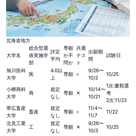
北海道地方
総合型選
専願
共通
評定
出願期
大学名
抜実施学
か不
テス
試験日
平均
間
部
問か
ト
旭川医科
4.0以
9/26〜
医
専願
○
10/25
大学
上
10/2
1次:書類選
小樽商科
規定
10/14〜
商
専願
✕
考
大学
なし
10/21
2次:11/23
帯広畜産
規定
11/4〜
畜産
専願
○
11/22
大学
なし
11/7
北見工業
規定
9/26〜
工
専願
✕
10/25
大学
なし
10/3