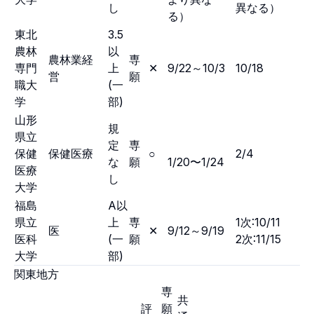
し
異なる）
る）
東北
3.5
農林
以
農林業経
専
専門
上
✕
9/22～10/3
10/18
営
願
職大
(一
学
部)
山形
規
県立
定
専
保健
保健医療
○
2/4
な
願
1/20〜1/24
医療
し
大学
福島
A以
県立
上
専
1次:10/11
医
✕
9/12～9/19
医科
(一
願
2次:11/15
大学
部)
関東地方
専
共
評
願