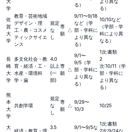
大
より異な
る）
学
る）
教育・芸術地域
9/11〜9/18
佐
10/10など
デザイン・理
規定
など（学
賀
専
（学部・学
工・農・コスメ
な
△
部・学科に
大
願
科により異
ティックサイエ
し
より異な
学
なる）
ンス
る）
1次:書類
9/1〜
長
多文化社会・教
4.0
2
9/5（学
崎
育・経済・工・
以上
専
次:10/11（学
△
部・学科に
大
水産・環境科
(一
願
部・学科に
より異な
学
学・歯
部)
より異な
る）
る）
熊
規定
本
専
9/29〜
共創学環
な
△
10/25
大
願
10/3
し
学
1次:書類
大
3.5
9/1〜9/5な
経済・教育・理
2次:9/24な