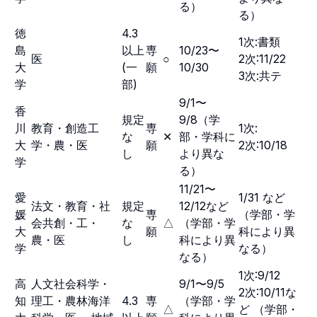
る）
る）
徳
4.3
1次:書類
島
以上
専
10/23〜
医
○
2次:11/22
大
(一
願
10/30
3次:共テ
学
部)
9/1〜
香
規定
9/8（学
川
教育・創造工
専
1次:
な
✕
部・学科に
大
学・農・医
願
2次:10/18
し
より異な
学
る）
11/21〜
愛
1/31 など
法文・教育・社
規定
12/12など
媛
専
（学部・学
会共創・工・
な
△
（学部・学
大
願
科により異
農・医
し
科により異
学
なる）
なる）
1次:9/12
高
人文社会科学・
9/1〜9/5
2次:10/11な
知
理工・農林海洋
4.3
専
（学部・学
△
ど （学部・