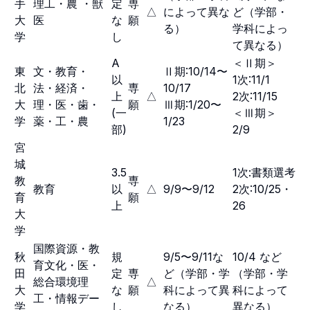
手
理工・農 ・獣
定
専
△
によって異な
ど（学部・
大
医
な
願
る）
学科によっ
学
し
て異なる）
A
＜Ⅱ期＞
東
文・教育・
Ⅱ期:10/14〜
以
1次:11/1
北
法・経済・
専
10/17
上
△
2次:11/15
大
理・医・歯・
願
Ⅲ期:1/20〜
(一
＜Ⅲ期＞
学
薬・工・農
1/23
部)
2/9
宮
城
3.5
1次:書類選考
教
専
教育
以
△
9/9〜9/12
2次:10/25・
育
願
上
26
大
学
国際資源・教
秋
規
9/5〜9/11な
10/4 など
育文化・医・
田
定
専
ど（学部・学
（学部・学
総合環境理
△
大
な
願
科によって異
科によって
工・情報デー
学
し
なる）
異なる）