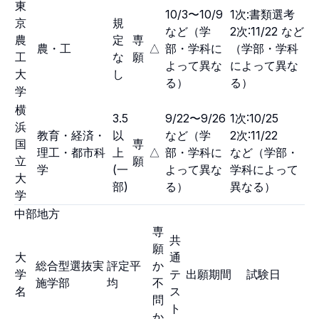
東
10/3〜10/9
1次:書類選考
京
規
など（学
2次:11/22 など
農
定
専
農・工
△
部・学科に
（学部・学科
工
な
願
よって異な
によって異な
大
し
る）
る）
学
横
3.5
9/22〜9/26
1次:10/25
浜
教育・経済・
以
など（学
2次:11/22
国
専
理工・都市科
上
△
部・学科に
など（学部・
立
願
学
(一
よって異な
学科によって
大
部)
る）
異なる）
学
中部地方
専
共
願
大
通
総合型選抜実
評定平
か
学
テ
出願期間
試験日
施学部
均
不
名
ス
問
ト
か