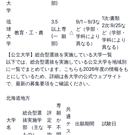
大
部)
学
1次:書類
琉
3.5
9/1～9/3な
2次:9/25な
球
以上
専
ど（学部・
教育・工・農
△
ど（学部・
大
(一
願
学科により
学科により
学
部)
異なる）
異なる）
【公立大学】総合型選抜を実施している大学一覧
以下では、総合型選抜を実施している公立大学を地域別
に一覧でまとめています。こちらも2026年度の情報をも
とにしているため、詳細は各大学の公式ウェブサイト
で、最新の募集要項をご確認ください。
北海道地方
専
共
総合型選
評
願
通
大学
抜実施学
定
か
テ
出願期間
試験日
名
部 （主な
平
不
ス
もの）
均
問