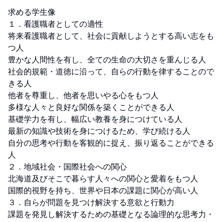
求める学生像

１．看護職者としての適性

将来看護職者として、社会に貢献しようとする高い志をも
つ人

豊かな人間性を有し、全ての生命の大切さを重んじる人

社会的規範・道徳に沿って、自らの行動を律することので
きる人

他者を尊重し、他者を思いやる心をもつ人

多様な人々と良好な関係を築くことができる人

基礎学力を有し、幅広い教養を身につけている人

最新の知識や技術を身につけるため、学び続ける人

自分の思考や行動を客観的に捉え、振り返ることができる
人

２．地域社会・国際社会への関心

北海道及びそこで暮らす人々への関心と愛着をもつ人

国際的視野を持ち、世界や日本の課題に関心が高い人

３．自らが問題を見つけ解決する意欲と行動力

課題を発見し解決するための基礎となる論理的な思考力・