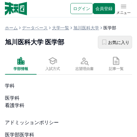
ログイン
会員登録
メニュ
ホーム
データベース
大学一覧
旭川医科大学
医学部
旭川医科大学
医学部
お気に入り
学部情報
入試方式
志望理由書
記事一覧
学科
医学科

看護学科
アドミッションポリシー
医学部医学科
