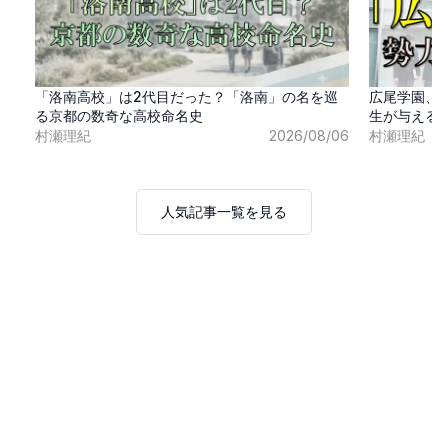
「洛南高校」は2代目だった？「洛南」の名を巡
広尾学園、
る京都の数奇な高校命名史
生が与える
村瀬理紀
2026/08/06
村瀬理紀
人気記事一覧を見る