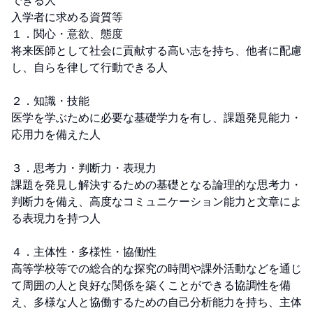
できる人

入学者に求める資質等

１．関心・意欲、態度

将来医師として社会に貢献する高い志を持ち、他者に配慮
し、自らを律して行動できる人

２．知識・技能

医学を学ぶために必要な基礎学力を有し、課題発見能力・
応用力を備えた人

３．思考力・判断力・表現力

課題を発見し解決するための基礎となる論理的な思考力・
判断力を備え、高度なコミュニケーション能力と文章によ
る表現力を持つ人

４．主体性・多様性・協働性

高等学校等での総合的な探究の時間や課外活動などを通じ
て周囲の人と良好な関係を築くことができる協調性を備
え、多様な人と協働するための自己分析能力を持ち、主体