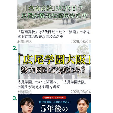
「洛南高校」は2代目だった？「洛南」の名を
巡る京都の数奇な高校命名史
村瀬理紀
2026/08/06
2
.
広尾学園、ついに関西へ。「広尾学園大阪」
の誕生が与える影響を考察
村瀬理紀
2026/08/04
3
.