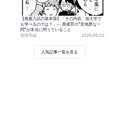
【推薦入試の基本⑨】「その内容、他大学で
も学べるのでは？」― 面接官の"意地悪な一
問"が本当に問うていること
西岡壱誠
2026/08/02
人気記事一覧を見る