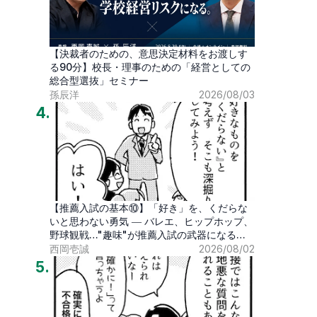
【決裁者のための、意思決定材料をお渡しす
る90分】校長・理事のための「経営としての
総合型選抜」セミナー
孫辰洋
2026/08/03
4
.
【推薦入試の基本⑩】「好き」を、くだらな
いと思わない勇気 ― バレエ、ヒップホップ、
野球観戦…"趣味"が推薦入試の武器になる時
代
西岡壱誠
2026/08/02
5
.