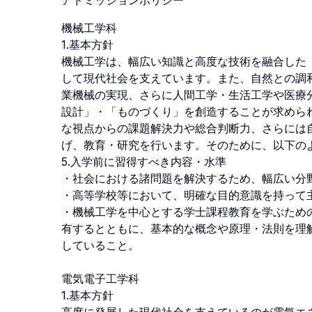
アドミッションポリシー
機械工学科

1.基本方針

機械工学は、幅広い知識と高度な技術を融合した
して現代社会を支えています。また、自然との調
業機械の実現、さらに人間工学・生活工学や医療
設計」・「ものづくり」を創造することが求めら
な視点からの課題解決力や総合判断力、さらには
げ、教育・研究を行います。そのために、以下のよ
5.入学前に習得すべき内容・水準

・社会における諸問題を解決するため、幅広い分野
・高等学校等において、明確な目的意識を持って主
・機械工学を中心とする学士課程教育を学ぶため
有するとともに、基本的な概念や原理・法則を理
していること。

電気電子工学科

1.基本方針
