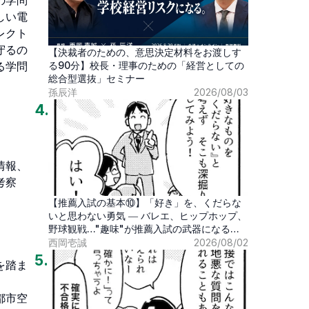
の学問
しい電
レクト
守るの
【決裁者のための、意思決定材料をお渡しす
る学問
る90分】校長・理事のための「経営としての
総合型選抜」セミナー
孫辰洋
2026/08/03
4
.
情報、
考察
【推薦入試の基本⑩】「好き」を、くだらな
いと思わない勇気 ― バレエ、ヒップホップ、
野球観戦…"趣味"が推薦入試の武器になる時
代
西岡壱誠
2026/08/02
5
.
を踏ま
都市空