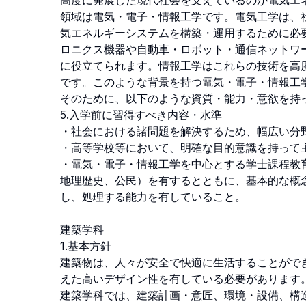
高度に発展した現代社会を支えているのが電気エ
領域は電気・電子・情報工学です。電気工学は、
気エネルギーシステムを構築・運用するために必
ロニクス機器や自動車・ロボット・通信ネットワ
に役立てられます。情報工学はこれらの技術を高
です。このような背景を持つ電気・電子・情報工学
そのために、以下のような資質・能力・意欲を持っ
5.入学前に習得すべき内容・水準

・社会における諸問題を解決するため、幅広い分野
・高等学校等において、明確な目的意識を持って主
・電気・電子・情報工学を中心とする学士課程教
地理歴史、公民）を有するとともに、基本的な概
し、処理する能力を有していること。

建築学科

1.基本方針

建築物は、人々が安全で快適に生活することがで
えた高いデザイン性を有している必要があります。
建築学科では、建築計画・意匠、環境・設備、構