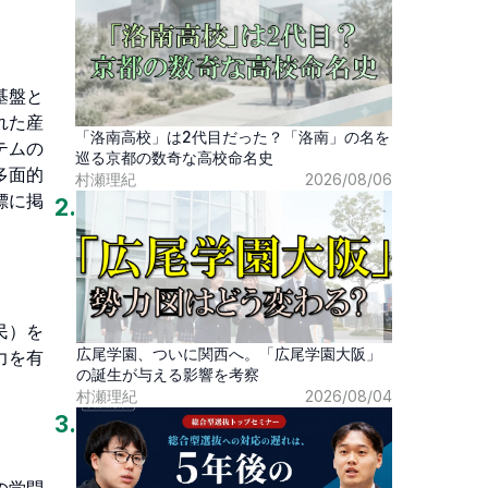
基盤と
れた産
「洛南高校」は2代目だった？「洛南」の名を
テムの
巡る京都の数奇な高校命名史
多面的
村瀬理紀
2026/08/06
標に掲
2
.
民）を
広尾学園、ついに関西へ。「広尾学園大阪」
力を有
の誕生が与える影響を考察
村瀬理紀
2026/08/04
3
.