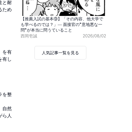
性と耐
るため
【推薦入試の基本⑨】「その内容、他大学で
も学べるのでは？」― 面接官の"意地悪な一
問"が本当に問うていること
西岡壱誠
2026/08/02
）を有
人気記事一覧を見る
を有し
ラを整
、自然
がら人