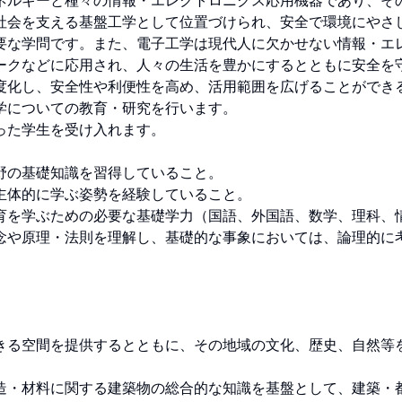
ネルギーと種々の情報・エレクトロニクス応用機器であり、そ
社会を支える基盤工学として位置づけられ、安全で環境にやさ
要な学問です。また、電子工学は現代人に欠かせない情報・エ
ークなどに応用され、人々の生活を豊かにするとともに安全を
度化し、安全性や利便性を高め、活用範囲を広げることができ
についての教育・研究を行います。

た学生を受け入れます。

の基礎知識を習得していること。

体的に学ぶ姿勢を経験していること。

育を学ぶための必要な基礎学力（国語、外国語、数学、理科、
念や原理・法則を理解し、基礎的な事象においては、論理的に
きる空間を提供するとともに、その地域の文化、歴史、自然等


造・材料に関する建築物の総合的な知識を基盤として、建築・