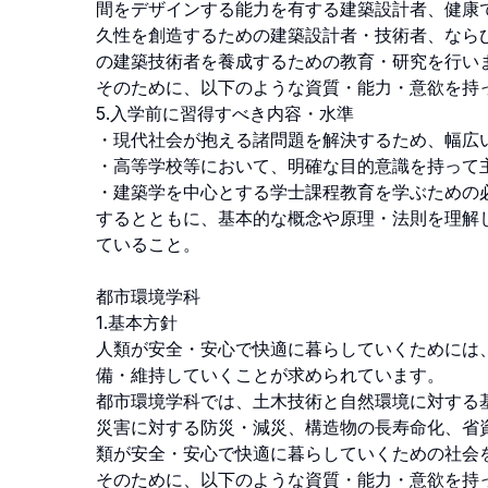
間をデザインする能力を有する建築設計者、健康
久性を創造するための建築設計者・技術者、なら
の建築技術者を養成するための教育・研究を行います
そのために、以下のような資質・能力・意欲を持っ
5.入学前に習得すべき内容・水準

・現代社会が抱える諸問題を解決するため、幅広い
・高等学校等において、明確な目的意識を持って主
・建築学を中心とする学士課程教育を学ぶための
するとともに、基本的な概念や原理・法則を理解
ていること。

都市環境学科

1.基本方針

人類が安全・安心で快適に暮らしていくためには
備・維持していくことが求められています。

都市環境学科では、土木技術と自然環境に対する
災害に対する防災・減災、構造物の長寿命化、省
類が安全・安心で快適に暮らしていくための社会を
そのために、以下のような資質・能力・意欲を持っ