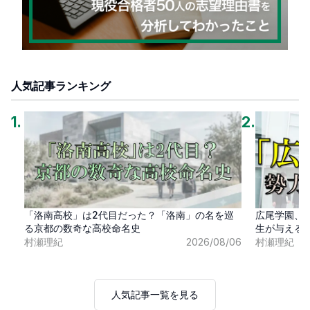
人気記事ランキング
1
.
2
.
「洛南高校」は2代目だった？「洛南」の名を巡
広尾学園、
る京都の数奇な高校命名史
生が与える
村瀬理紀
2026/08/06
村瀬理紀
人気記事一覧を見る