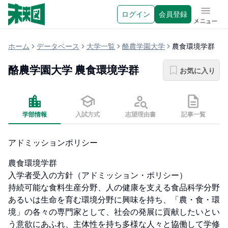
ログイン
会員登録
メニュ
ホーム
データベース
大学一覧
酪農学園大学
農食環境学群
酪農学園大学
農食環境学群
お気に入り
学部情報
入試方式
志望理由書
記事一覧
アドミッションポリシー
農食環境学群

入学者受入の方針（アドミッション・ポリシー）

持続可能な食料生産分野、人の健康を支える食品科学分野
あるいは生命を育む環境分野に興味を持ち、「農・食・環
境」の各々の専門家として、社会の発展に貢献したいとい
う意欲にあふれ、主体性を持ち多様な人々と協働して学修