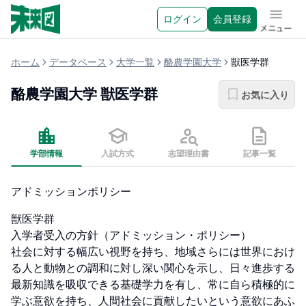
ログイン
会員登録
メニュ
ホーム
データベース
大学一覧
酪農学園大学
獣医学群
酪農学園大学
獣医学群
お気に入り
学部情報
入試方式
志望理由書
記事一覧
アドミッションポリシー
獣医学群

入学者受入の方針（アドミッション・ポリシー）

社会に対する幅広い視野を持ち、地域さらには世界におけ
る人と動物との調和に対し深い関心を示し、日々進歩する
最新知識を吸収できる基礎学力を有し、常に自ら積極的に
学ぶ意欲を持ち、人間社会に貢献したいという意欲にあふ