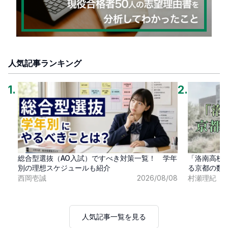
人気記事ランキング
1
.
2
.
総合型選抜（AO入試）ですべき対策一覧！ 学年
「洛南高校
別の理想スケジュールも紹介
る京都の数
西岡壱誠
2026/08/08
村瀬理紀
人気記事一覧を見る