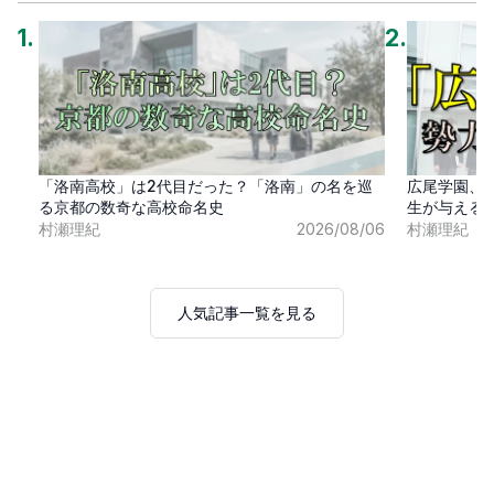
1
.
2
.
「洛南高校」は2代目だった？「洛南」の名を巡
広尾学園、
る京都の数奇な高校命名史
生が与える
村瀬理紀
2026/08/06
村瀬理紀
人気記事一覧を見る