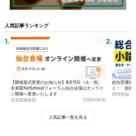
人気記事ランキング
1
.
2
.
【開催形式変更のお知らせ】8月11日（火・祝）
総合型選抜
未来図forSchoolフォーラム仙台会場はオンライ
と！ 頻出
ン開催へ変更いたします
西岡壱誠
未来図編集部
2026/08/10
人気記事一覧を見る