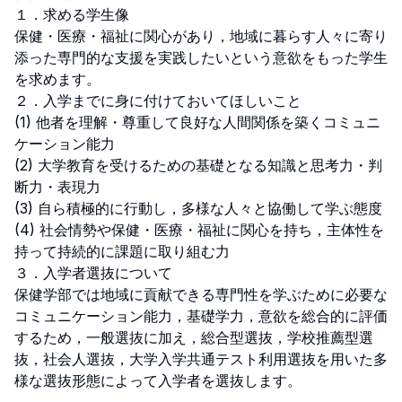
１．求める学生像 

保健・医療・福祉に関心があり，地域に暮らす人々に寄り
添った専門的な支援を実践したいという意欲をもった学生
を求めます。 

２．入学までに身に付けておいてほしいこと 

(1) 他者を理解・尊重して良好な人間関係を築くコミュニ
ケーション能力 

(2) 大学教育を受けるための基礎となる知識と思考力・判
断力・表現力 

(3) 自ら積極的に行動し，多様な人々と協働して学ぶ態度 

(4) 社会情勢や保健・医療・福祉に関心を持ち，主体性を
持って持続的に課題に取り組む力 

３．入学者選抜について 

保健学部では地域に貢献できる専門性を学ぶために必要な
コミュニケーション能力，基礎学力，意欲を総合的に評価
するため，一般選抜に加え，総合型選抜，学校推薦型選
抜，社会人選抜，大学入学共通テスト利用選抜を用いた多
様な選抜形態によって入学者を選抜します。