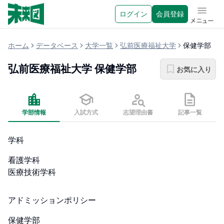
ログイン
会員登録
メニュ
ホーム
データベース
大学一覧
弘前医療福祉大学
保健学部
弘前医療福祉大学
保健学部
お気に入り
学部情報
入試方式
志望理由書
記事一覧
学科
看護学科

医療技術学科
アドミッションポリシー
保健学部
