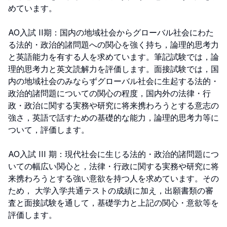
めています。

AO入試 II期：国内の地域社会からグローバル社会にわた
る法的・政治的諸問題への関心を強く持ち，論理的思考力
と英語能力を有する人を求めています。筆記試験では，論
理的思考力と英文読解力を評価します。面接試験では，国
内の地域社会のみならずグローバル社会に生起する法的・
政治的諸問題についての関心の程度，国内外の法律・行
政・政治に関する実務や研究に将来携わろうとする意志の
強さ，英語で話すための基礎的な能力，論理的思考力等に
ついて，評価します。

AO入試 III 期：現代社会に生じる法的・政治的諸問題につ
いての幅広い関心と，法律・行政に関する実務や研究に将
来携わろうとする強い意欲を持つ人を求めています。その
ため， 大学入学共通テストの成績に加え，出願書類の審
査と面接試験を通して，基礎学力と上記の関心・意欲等を
評価します。
