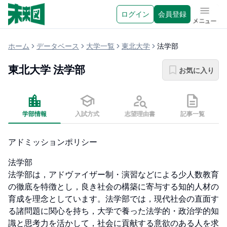
ログイン
会員登録
メニュ
ホーム
データベース
大学一覧
東北大学
法学部
東北大学
法学部
お気に入り
学部情報
入試方式
志望理由書
記事一覧
アドミッションポリシー
法学部

法学部は，アドヴァイザー制・演習などによる少人数教育
の徹底を特徴とし，良き社会の構築に寄与する知的人材の
育成を理念としています。法学部では，現代社会の直面す
る諸問題に関心を持ち，大学で養った法学的・政治学的知
識と思考力を活かして，社会に貢献する意欲のある人を求