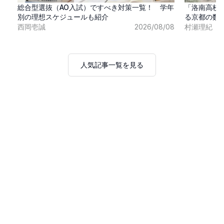
総合型選抜（AO入試）ですべき対策一覧！ 学年
「洛南高校
別の理想スケジュールも紹介
る京都の数
西岡壱誠
2026/08/08
村瀬理紀
人気記事一覧を見る