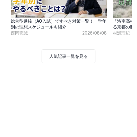
総合型選抜（AO入試）ですべき対策一覧！ 学年
「洛南高校
別の理想スケジュールも紹介
る京都の数
西岡壱誠
2026/08/08
村瀬理紀
人気記事一覧を見る