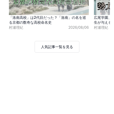
「洛南高校」は2代目だった？「洛南」の名を巡
広尾学園、
る京都の数奇な高校命名史
生が与える
村瀬理紀
2026/08/06
村瀬理紀
人気記事一覧を見る