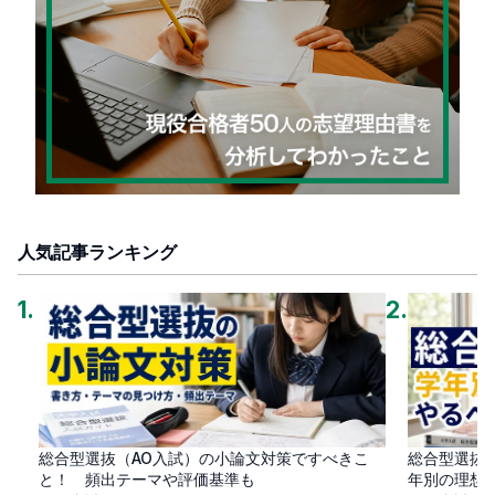
人気記事ランキング
1
.
2
.
総合型選抜（AO入試）の小論文対策ですべきこ
総合型選抜
と！ 頻出テーマや評価基準も
年別の理想