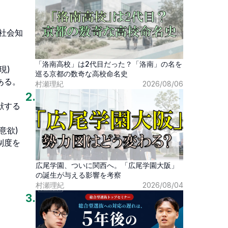
社会知
「洛南高校」は2代目だった？「洛南」の名を


巡る京都の数奇な高校命名史
ある。
村瀬理紀
2026/08/06
2
.
献する
)

制度を
広尾学園、ついに関西へ。「広尾学園大阪」
の誕生が与える影響を考察
村瀬理紀
2026/08/04
3
.