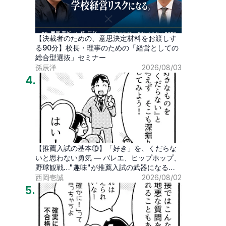
【決裁者のための、意思決定材料をお渡しす
る90分】校長・理事のための「経営としての
総合型選抜」セミナー
孫辰洋
2026/08/03
4
.
【推薦入試の基本⑩】「好き」を、くだらな
いと思わない勇気 ― バレエ、ヒップホップ、
野球観戦…"趣味"が推薦入試の武器になる時
代
西岡壱誠
2026/08/02
5
.