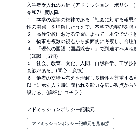
入学者受入れの方針（アドミッション・ポリシー）
令和7年度以降

１．本学の建学の精神である「社会に対する報恩奉
性の開発」を理解したうえで、本学での学びを強く
２．高等学校における学習によって、本学での学修に
３．物事を複数の視点から多面的に考察し、合理的
４．「現代の国語（国語総合）」で到達すべき程
（知識・技能）

５．社会、教育、文化、人間、自然科学、工学技
意欲がある。(関心・意欲)

６．他者の立場や考えを理解し多様性を尊重する意
以上に示す入学時に問われる能力を広い視点から
設ける。(詳細は コチラ )
アドミッションポリシー記載元
アドミッションポリシー記載元を見る