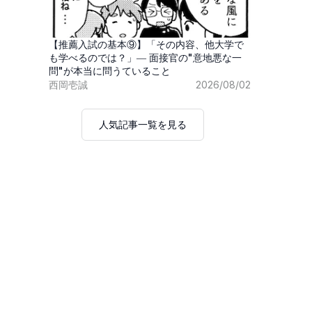
【推薦入試の基本⑨】「その内容、他大学で
も学べるのでは？」― 面接官の"意地悪な一
問"が本当に問うていること
西岡壱誠
2026/08/02
人気記事一覧を見る