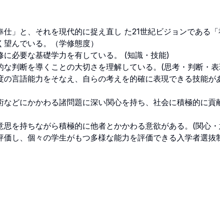


仕」と、それを現代的に捉え直し た21世紀ビジョンである「
望んでいる。（学修態度）

必要な基礎学力を有している。 (知識・技能)

な判断を導くことの大切さを理解している。(思考・判断・表現)
度の言語能力をそなえ、自らの考えを的確に表現できる技能が
術などにかかわる諸問題に深い関心を持ち、社会に積極的に貢
思を持ちながら積極的に他者とかかわる意欲がある。(関心・意欲
評価し、個々の学生がもつ多様な能力を評価できる入学者選抜