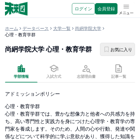
ログイン
会員登録
メニュ
ホーム
データベース
大学一覧
尚絅学院大学
心理・教育学群
尚絅学院大学
心理・教育学群
お気に入り
学部情報
入試方式
志望理由書
記事一覧
アドミッションポリシー
心理・教育学群

心理・教育学群では、豊かな想像力と他者への共感力を持
ち、高い専門性と実践力を身につけた心理学・教育学の専
門家を養成します。そのため、人間の心や行動、発達や関
係などについて科学的に学ぶ意欲があり、獲得した知識を