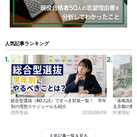
人気記事ランキング
1
.
2
.
総合型選抜（AO入試）ですべき対策一覧！ 学年
「洛南高校
別の理想スケジュールも紹介
る京都の数
西岡壱誠
2026/08/08
村瀬理紀
人気記事一覧を見る