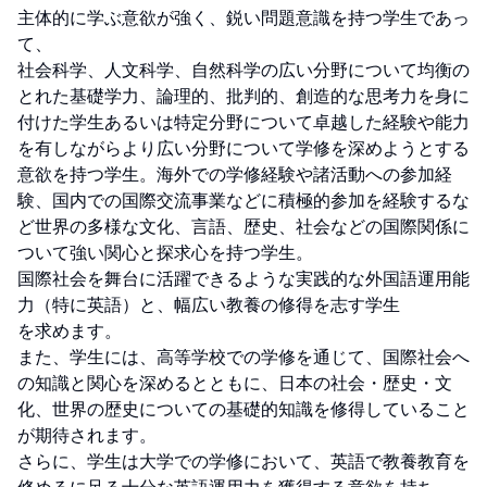
主体的に学ぶ意欲が強く、鋭い問題意識を持つ学生であっ
て、

社会科学、人文科学、自然科学の広い分野について均衡の
とれた基礎学力、論理的、批判的、創造的な思考力を身に
付けた学生あるいは特定分野について卓越した経験や能力
を有しながらより広い分野について学修を深めようとする
意欲を持つ学生。海外での学修経験や諸活動への参加経
験、国内での国際交流事業などに積極的参加を経験するな
ど世界の多様な文化、言語、歴史、社会などの国際関係に
ついて強い関心と探求心を持つ学生。

国際社会を舞台に活躍できるような実践的な外国語運用能
力（特に英語）と、幅広い教養の修得を志す学生

を求めます。

また、学生には、高等学校での学修を通じて、国際社会へ
の知識と関心を深めるとともに、日本の社会・歴史・文
化、世界の歴史についての基礎的知識を修得していること
が期待されます。

さらに、学生は大学での学修において、英語で教養教育を