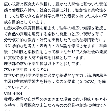
広い視野と探究力を教授し，豊かな人間性に基づいた責任
感と倫理観を持ち，社会の要請に対し，独創性と柔軟性を
もって対応できる自然科学の専門的素養を持った人材の育
成を目的としています。

山形大学の教育目標を踏まえ，理学の幅広い知識を教授し
て自然の真理を追究する柔軟な発想力と広い視野を育て，
分野横断的な教育・研究を重視した先進的な専門教育によ
り科学的な思考力・表現力・方法論を修得させます。卒業
後，独創性と柔軟性をもって様々な分野で人類社会の発展
に貢献できる人材の育成を目標としています。

理学部の求める学生像は以下のとおりです。

求める学生像（３つのC）

数学や自然科学の学修に必要な基礎的な学力，論理的思考
力及び主体的学習力を持ち，次の３要素（３つのC）を備
えていること。

Challenge

数理の世界や自然界のさまざまな現象に強い興味と好奇心
を持ち，真理探究や未知なるものの発見や創造に挑戦でき