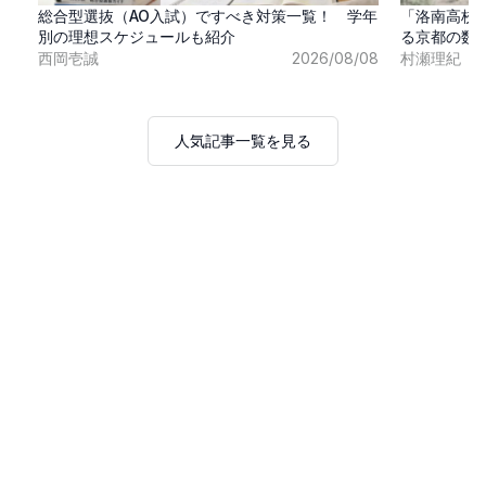
総合型選抜（AO入試）ですべき対策一覧！ 学年
「洛南高校
別の理想スケジュールも紹介
る京都の数
西岡壱誠
2026/08/08
村瀬理紀
人気記事一覧を見る