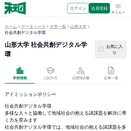
ログイン
会員登録
メニュ
ホーム
データベース
大学一覧
山形大学
社会共創デジタル学環
山形大学
社会共創デジタル学
お気に入
り
環
学部情報
入試方式
志望理由書
記事一覧
アドミッションポリシー
社会共創デジタル学環

多様な人々と協働して地域社会の抱える諸課題を解決に導
く力を育みます

社会共創デジタル学環では、地域社会の抱える諸課題を多