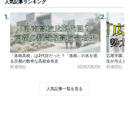
人気記事ランキング
1
.
2
.
「洛南高校」は2代目だった？「洛南」の名を巡
広尾学園、
る京都の数奇な高校命名史
生が与える
村瀬理紀
2026/08/06
村瀬理紀
人気記事一覧を見る