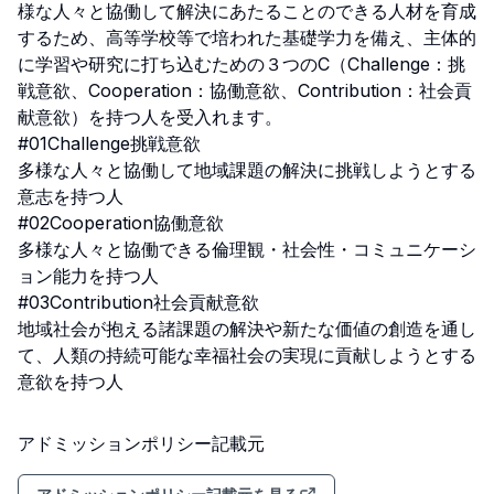
様な人々と協働して解決にあたることのできる人材を育成
するため、高等学校等で培われた基礎学力を備え、主体的
に学習や研究に打ち込むための３つのC（Challenge：挑
戦意欲、Cooperation：協働意欲、Contribution：社会貢
献意欲）を持つ人を受入れます。

#01Challenge挑戦意欲

多様な人々と協働して地域課題の解決に挑戦しようとする
意志を持つ人

#02Cooperation協働意欲

多様な人々と協働できる倫理観・社会性・コミュニケーシ
ョン能力を持つ人

#03Contribution社会貢献意欲

地域社会が抱える諸課題の解決や新たな価値の創造を通し
て、人類の持続可能な幸福社会の実現に貢献しようとする
意欲を持つ人
アドミッションポリシー記載元