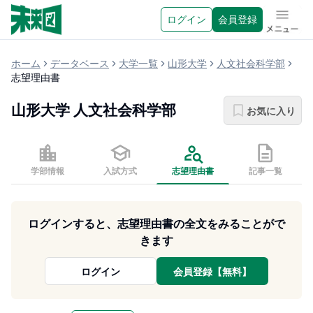
ログイン
会員登録
メニュ
ホーム
データベース
大学一覧
山形大学
人文社会科学部
志望理由書
山形大学
人文社会科学部
お気に入り
学部情報
入試方式
志望理由書
記事一覧
ログインすると、志望理由書の全文をみることがで
きます
ログイン
会員登録【無料】