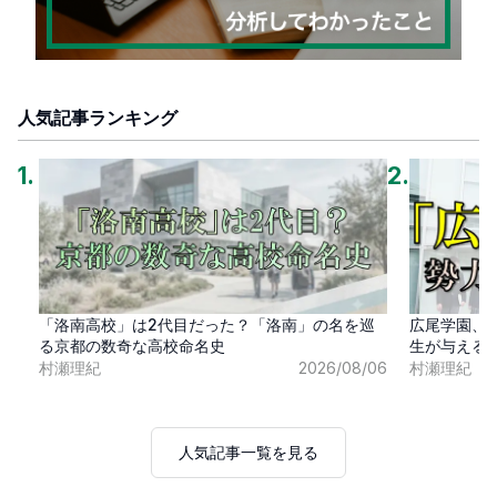
人気記事ランキング
1
.
2
.
「洛南高校」は2代目だった？「洛南」の名を巡
広尾学園、
る京都の数奇な高校命名史
生が与える
村瀬理紀
2026/08/06
村瀬理紀
人気記事一覧を見る