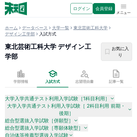
ログイン
会員登録
メニュ
ホーム
データベース
大学一覧
東北芸術工科大学
デザイン工学部
入試方式
東北芸術工科大学
デザイン工
お気に入
り
学部
学部情報
入試方式
志望理由書
記事一覧
大学入学共通テスト利用入学試験［1科目利用］
大学入学共通テスト利用入学試験［ 2科目利用 前期・
後期］
総合型選抜入学試験［併願型］
総合型選抜入学試験［専願体験型］
自治体等推薦型選抜入学試験