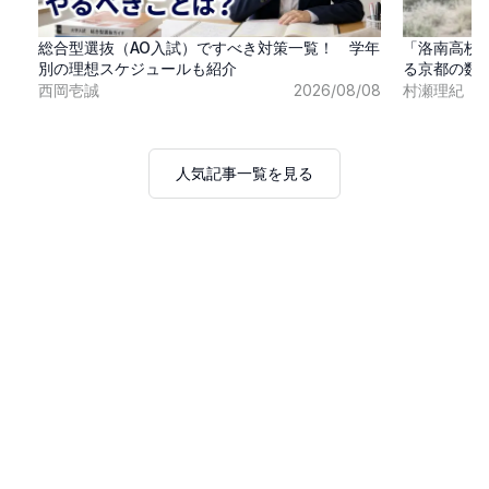
総合型選抜（AO入試）ですべき対策一覧！ 学年
「洛南高校
別の理想スケジュールも紹介
る京都の数
西岡壱誠
2026/08/08
村瀬理紀
人気記事一覧を見る