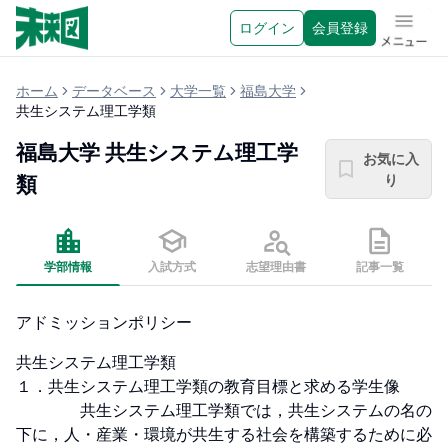
ログイン
会員登録
メニュ
ホーム
データベース
大学一覧
福島大学
共生システム理工学類
福島大学
共生システム理工学
お気に入
り
類
学部情報
入試方式
志望理由書
記事一覧
アドミッションポリシー
共生システム理工学類

１．共生システム理工学類の教育目標と求める学生像

　　　　共生システム理工学類では，共生システムの名の
下に，人・産業・環境が共生する社会を構築するために必