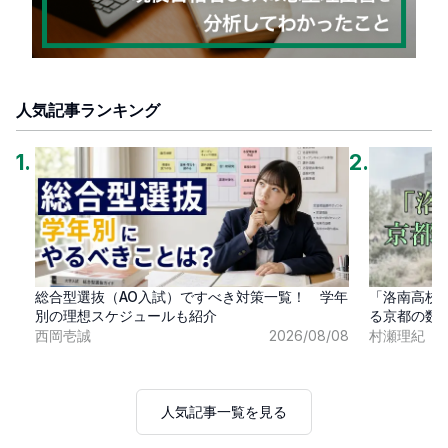
人気記事ランキング
1
.
2
.
総合型選抜（AO入試）ですべき対策一覧！ 学年
「洛南高校
別の理想スケジュールも紹介
る京都の数
西岡壱誠
2026/08/08
村瀬理紀
人気記事一覧を見る