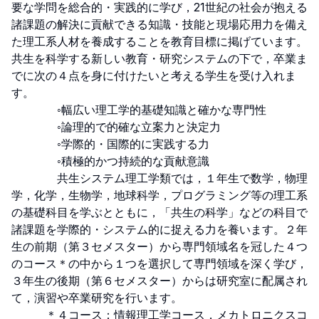
要な学問を総合的・実践的に学び，21世紀の社会が抱える
諸課題の解決に貢献できる知識・技能と現場応用力を備え
た理工系人材を養成することを教育目標に掲げています。
共生を科学する新しい教育・研究システムの下で，卒業ま
でに次の４点を身に付けたいと考える学生を受け入れま
す。

　　　　◦幅広い理工学的基礎知識と確かな専門性

　　　　◦論理的で的確な立案力と決定力

　　　　◦学際的・国際的に実践する力

　　　　◦積極的かつ持続的な貢献意識

　　　　共生システム理工学類では，１年生で数学，物理
学，化学，生物学，地球科学，プログラミング等の理工系
の基礎科目を学ぶとともに，「共生の科学」などの科目で
諸課題を学際的・システム的に捉える力を養います。２年
生の前期（第３セメスター）から専門領域名を冠した４つ
のコース＊の中から１つを選択して専門領域を深く学び，
３年生の後期（第６セメスター）からは研究室に配属され
て，演習や卒業研究を行います。

　　　＊４コース：情報理工学コース，メカトロニクスコ