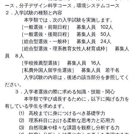
ース，分子デザイン科学コース，環境システムコース

２．入学試験の種類と内容

　　　　本学類では，次の入学試験を実施します。

　　　［一般選抜・前期日程］　募集人員　102人

　　　［一般選抜・後期日程］　募集人員　50人

　　　［総合型選抜・一般枠］　募集人員　24人

　　　［総合型選抜・理系教育女性人材育成枠］　募集人
員　８人

　　　［学校推薦型選抜］　募集人員　16人

　　　［私費外国人留学生選抜］　募集人員　若干名

　　　　入学試験の内容は，後述の該当部分を参照してく
ださい。

　　３．入学者選抜の際に求める知識・技能・関心

　　　　本学類で学び成長するために，以下に掲げる力を
有している学生を求めます。

　　　⑴　高校までに身につけるべき基礎学力

　　　⑵　理系科目における柔軟な思考力と応用力

　　　⑶　自然現象や様々な課題を観察し分析する力
