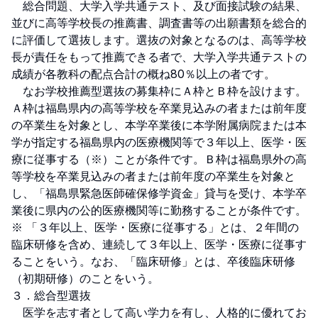
　総合問題、大学入学共通テスト、及び面接試験の結果、
並びに高等学校長の推薦書、調査書等の出願書類を総合的
に評価して選抜します。選抜の対象となるのは、高等学校
長が責任をもって推薦できる者で、大学入学共通テストの
成績が各教科の配点合計の概ね80％以上の者です。

　なお学校推薦型選抜の募集枠にＡ枠とＢ枠を設けます。
Ａ枠は福島県内の高等学校を卒業見込みの者または前年度
の卒業生を対象とし、本学卒業後に本学附属病院または本
学が指定する福島県内の医療機関等で３年以上、医学・医
療に従事する（※）ことが条件です。Ｂ枠は福島県外の高
等学校を卒業見込みの者または前年度の卒業生を対象と
し、「福島県緊急医師確保修学資金」貸与を受け、本学卒
業後に県内の公的医療機関等に勤務することが条件です。

※ 「３年以上、医学・医療に従事する」とは、２年間の
臨床研修を含め、連続して３年以上、医学・医療に従事す
ることをいう。なお、「臨床研修」とは、卒後臨床研修
（初期研修）のことをいう。

３．総合型選抜

　医学を志す者として高い学力を有し、人格的に優れてお