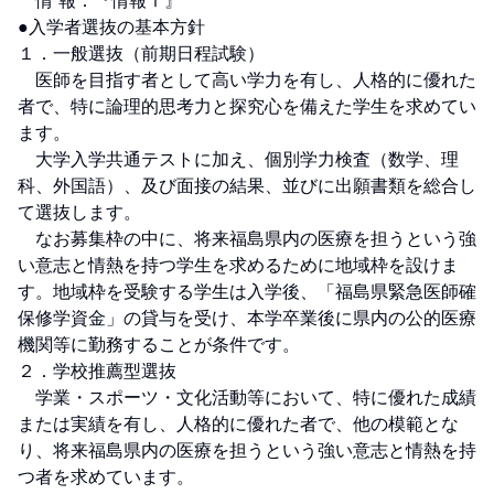
　情 報：『情報Ⅰ』

●入学者選抜の基本方針

１．一般選抜（前期日程試験）

　医師を目指す者として高い学力を有し、人格的に優れた
者で、特に論理的思考力と探究心を備えた学生を求めてい
ます。

　大学入学共通テストに加え、個別学力検査（数学、理
科、外国語）、及び面接の結果、並びに出願書類を総合し
て選抜します。

　なお募集枠の中に、将来福島県内の医療を担うという強
い意志と情熱を持つ学生を求めるために地域枠を設けま
す。地域枠を受験する学生は入学後、「福島県緊急医師確
保修学資金」の貸与を受け、本学卒業後に県内の公的医療
機関等に勤務することが条件です。

２．学校推薦型選抜

　学業・スポーツ・文化活動等において、特に優れた成績
または実績を有し、人格的に優れた者で、他の模範とな
り、将来福島県内の医療を担うという強い意志と情熱を持
つ者を求めています。
