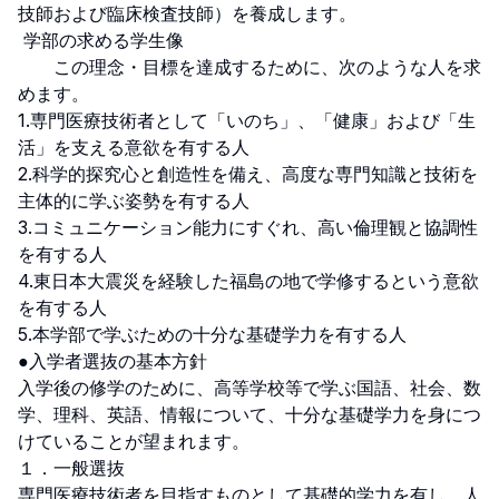
技師および臨床検査技師）を養成します。

 学部の求める学生像

　　この理念・目標を達成するために、次のような人を求
めます。

1.専門医療技術者として「いのち」、「健康」および「生
活」を支える意欲を有する人

2.科学的探究心と創造性を備え、高度な専門知識と技術を
主体的に学ぶ姿勢を有する人

3.コミュニケーション能力にすぐれ、高い倫理観と協調性
を有する人

4.東日本大震災を経験した福島の地で学修するという意欲
を有する人

5.本学部で学ぶための十分な基礎学力を有する人

●入学者選抜の基本方針

入学後の修学のために、高等学校等で学ぶ国語、社会、数
学、理科、英語、情報について、十分な基礎学力を身につ
けていることが望まれます。

１．一般選抜

専門医療技術者を目指すものとして基礎的学力を有し、人