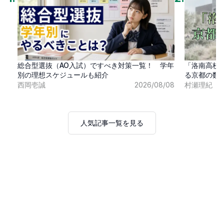
総合型選抜（AO入試）ですべき対策一覧！ 学年
「洛南高校
別の理想スケジュールも紹介
る京都の数
西岡壱誠
2026/08/08
村瀬理紀
人気記事一覧を見る