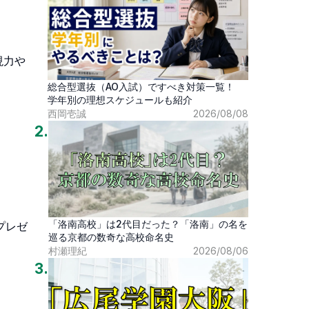
現力や
総合型選抜（AO入試）ですべき対策一覧！
学年別の理想スケジュールも紹介
西岡壱誠
2026/08/08
2
.
「洛南高校」は2代目だった？「洛南」の名を
プレゼ
巡る京都の数奇な高校命名史
村瀬理紀
2026/08/06
3
.