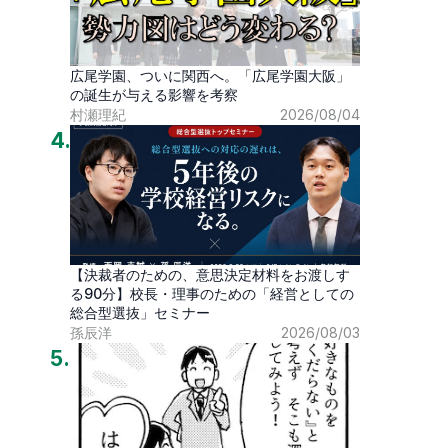
広尾学園、ついに関西へ。「広尾学園大阪」
の誕生が与える影響を考察
村瀬理紀
2026/08/04
4
.
【決裁者のための、意思決定材料をお渡しす
る90分】校長・理事のための「経営としての
総合型選抜」セミナー
孫辰洋
2026/08/03
5
.