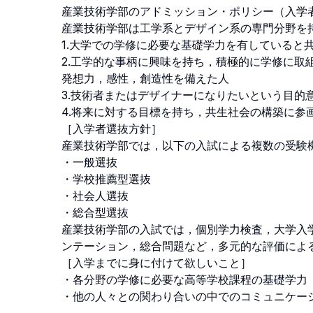
産業技術学部のアドミッション・ポリシー（入学者受
産業技術学部は工学系とデザイン系の専門分野を持
1.大学での学修に必要な基礎学力を有していると共
2.工学的な事柄に興味を持ち，積極的に学修に取
発想力，感性，創造性を備えた人

3.技術者またはデザイナーになりたいという目的意
4.将来に対する目標を持ち，共生社会の構築に参画
［入学者選抜方針］

産業技術学部では，以下の入試による複数の受験機
・一般選抜

・学校推薦型選抜

・社会人選抜

・総合型選抜

産業技術学部の入試では，個別学力検査，大学入
ンテーション，総合問題など，多元的な評価による
［入学までに身に付けて欲しいこと］

・各分野の学修に必要な高等学校課程の基礎学力

・他の人々との関わり合いの中でのコミュニケー