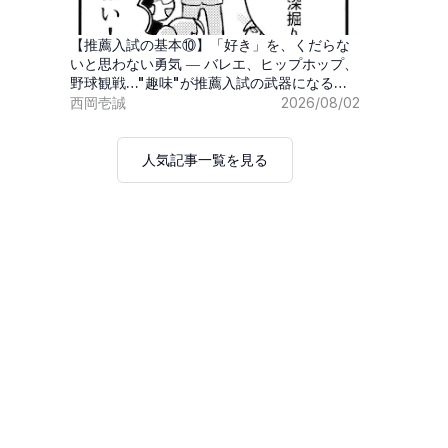
【推薦入試の基本⑩】「好き」を、くだらな
いと思わない勇気 ― バレエ、ヒップホップ、
野球観戦…"趣味"が推薦入試の武器になる時
代
西岡壱誠
2026/08/02
人気記事一覧を見る