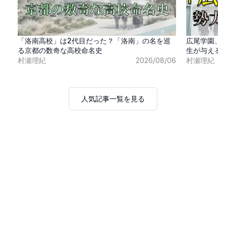
「洛南高校」は2代目だった？「洛南」の名を巡
広尾学園、
る京都の数奇な高校命名史
生が与える
村瀬理紀
2026/08/06
村瀬理紀
人気記事一覧を見る