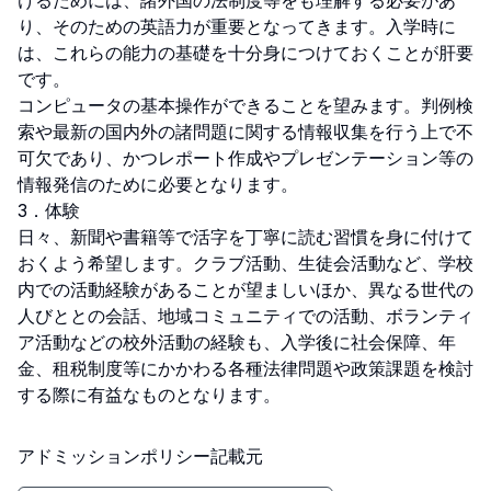
けるためには、諸外国の法制度等をも理解する必要があ
り、そのための英語力が重要となってきます。入学時に
は、これらの能力の基礎を十分身につけておくことが肝要
です。

コンピュータの基本操作ができることを望みます。判例検
索や最新の国内外の諸問題に関する情報収集を行う上で不
可欠であり、かつレポート作成やプレゼンテーション等の
情報発信のために必要となります。

3．体験

日々、新聞や書籍等で活字を丁寧に読む習慣を身に付けて
おくよう希望します。クラブ活動、生徒会活動など、学校
内での活動経験があることが望ましいほか、異なる世代の
人びととの会話、地域コミュニティでの活動、ボランティ
ア活動などの校外活動の経験も、入学後に社会保障、年
金、租税制度等にかかわる各種法律問題や政策課題を検討
する際に有益なものとなります。
アドミッションポリシー記載元