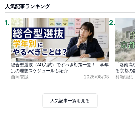
人気記事ランキング
1
.
2
.
総合型選抜（AO入試）ですべき対策一覧！ 学年
「洛南高校
別の理想スケジュールも紹介
る京都の数
西岡壱誠
2026/08/08
村瀬理紀
人気記事一覧を見る