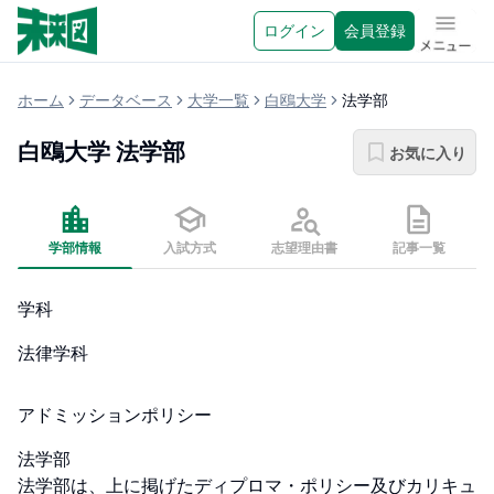
ログイン
会員登録
メニュ
ホーム
データベース
大学一覧
白鴎大学
法学部
白鴎大学
法学部
お気に入り
学部情報
入試方式
志望理由書
記事一覧
学科
法律学科
アドミッションポリシー
法学部

法学部は、上に掲げたディプロマ・ポリシー及びカリキュ