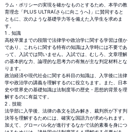
ラム・ポリシーの実現を確かなものとするため、本学の教
育理念「PLUS ULTRA(さらに向こうへ)」に賛同すると
ともに、次のような基礎学力等を備えた入学生を求めま
す。

1．知識

高校卒業までの段階で法律学や政治学に関する学習は僅か
であり、これらに関する特有の知識は入学時には不要であ
って、入試では問いません。入試では、むしろ、文章理解
の基本的な力、論理的な思考力の有無が主な判定材料とな
ります。

政治経済や現代社会に関する科目の知識は、入学後に法律
学や政治学の講義を理解するのに役立ちます。また、日本
史や世界史の基礎知識は法制度等の歴史・思想的背景を理
解するのに有益です。

2．技能

法学部に入学後、法律の条文を読み解き、裁判所が下す判
決等を理解するためには、確実な国語力が求められます。
加えて、グローバル化が進行するなかで法的素養を身につ