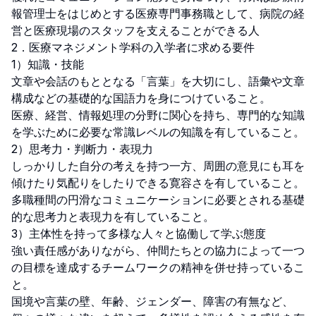
報管理士をはじめとする医療専門事務職として、病院の経
営と医療現場のスタッフを支えることができる人

2．医療マネジメント学科の入学者に求める要件

1）知識・技能

文章や会話のもととなる「言葉」を大切にし、語彙や文章
構成などの基礎的な国語力を身につけていること。

医療、経営、情報処理の分野に関心を持ち、専門的な知識
を学ぶために必要な常識レベルの知識を有していること。

2）思考力・判断力・表現力

しっかりした自分の考えを持つ一方、周囲の意見にも耳を
傾けたり気配りをしたりできる寛容さを有していること。

多職種間の円滑なコミュニケーションに必要とされる基礎
的な思考力と表現力を有していること。

3）主体性を持って多様な人々と協働して学ぶ態度

強い責任感がありながら、仲間たちとの協力によって一つ
の目標を達成するチームワークの精神を併せ持っているこ
と。

国境や言葉の壁、年齢、ジェンダー、障害の有無など、