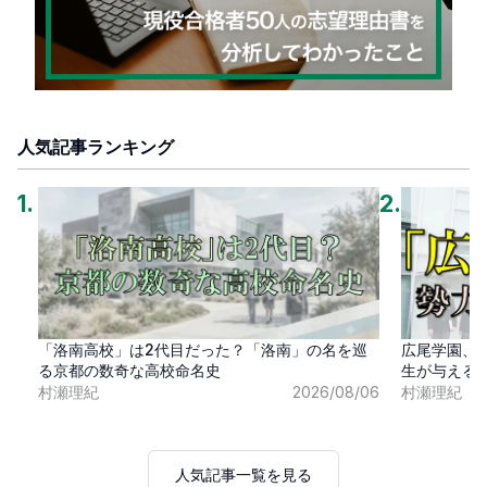
人気記事ランキング
1
.
2
.
「洛南高校」は2代目だった？「洛南」の名を巡
広尾学園、
る京都の数奇な高校命名史
生が与える
村瀬理紀
2026/08/06
村瀬理紀
人気記事一覧を見る