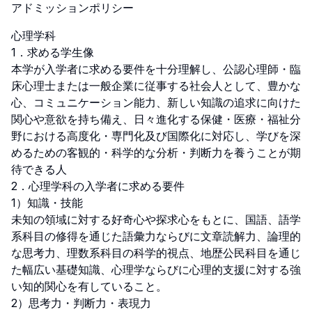
アドミッションポリシー
心理学科

1．求める学生像

本学が入学者に求める要件を十分理解し、公認心理師・臨
床心理士または一般企業に従事する社会人として、豊かな
心、コミュニケーション能力、新しい知識の追求に向けた
関心や意欲を持ち備え、日々進化する保健・医療・福祉分
野における高度化・専門化及び国際化に対応し、学びを深
めるための客観的・科学的な分析・判断力を養うことが期
待できる人

2．心理学科の入学者に求める要件

1）知識・技能

未知の領域に対する好奇心や探求心をもとに、国語、語学
系科目の修得を通じた語彙力ならびに文章読解力、論理的
な思考力、理数系科目の科学的視点、地歴公民科目を通じ
た幅広い基礎知識、心理学ならびに心理的支援に対する強
い知的関心を有していること。

2）思考力・判断力・表現力
