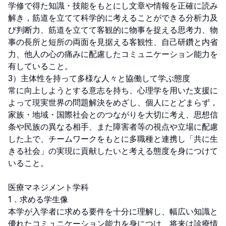
学修で得た知識・技能をもとにし文章や情報を正確に読み
解き，筋道を立てて科学的に考えることができる分析力及
び判断力、筋道を立てて客観的に物事を捉える思考力、物
事の長所と短所の両面を見据える客観性、自己研鑽と内省
力、他人の心の痛みに配慮したコミュニケーション能力を
有していること。

3）主体性を持って多様な人々と協働して学ぶ態度

常に向上しようとする意志を持ち、心理学を用いた支援に
よって現実世界の問題解決をめざし、個人にとどまらず，
家族・地域・国際社会とのつながりを大切に考え、思想信
条や民族の異なる相手、また障害者等の視点や立場に配慮
した上で、チームワークをもとに多職種と連携し「共に生
きる社会」の実現に貢献したいと考える態度を身につけて
いること。

医療マネジメント学科

1．求める学生像

本学が入学者に求める要件を十分に理解し、幅広い知識と
優れたコミュニケーション能力を身につけ、将来は診療情