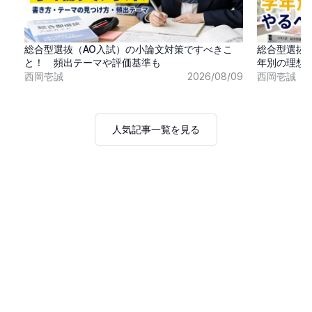
総合型選抜（AO入試）の小論文対策ですべきこ
総合型選抜
と！ 頻出テーマや評価基準も
年別の理想
西岡壱誠
2026/08/09
西岡壱誠
人気記事一覧を見る